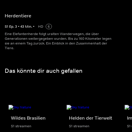
Herdentiere
S
1
Ep.
3
•
43
Min.
•
HD
6
Eine Elefantenherde folgt uralten Wanderwegen, die über
Generationen weitergegeben wurden. Bis zu 160 Kilometer legen
sie an einem Tag zurück. Ein Einblick in den Zusammenhalt der
Tiere.
Das könnte dir auch gefallen
Wildes Brasilien
Helden der Tierwelt
Im
S1 streamen
S1 streamen
S1