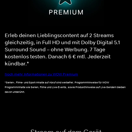
Erleb deinen Lieblingscontent auf 2 Streams
gleichzeitig, in Full HD und mit Dolby Digital 5.1
Surround Sound – ohne Werbung. 7 Tage
kostenlos testen. Danach 6 € mtl. Jederzeit
kündbar.*
Noch mehr Informationen zu WOW Premium
*Serien-, Filme- und Sport-Inhalte auf Abruf sind werbefrei. Programmhinweise für WOW
Programminhalte wie Serien, Filme und Live-Events, sowie Produkthinweise auf Live-Sendern bleiben
davon unberührt.