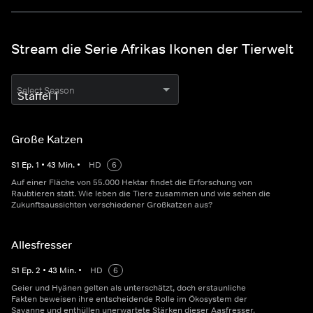
Stream die Serie Afrikas Ikonen der Tierwelt
Select Season
Große Katzen
S
1
Ep.
1
•
43
Min.
•
HD
6
Auf einer Fläche von 55.000 Hektar findet die Erforschung von
Raubtieren statt. Wie leben die Tiere zusammen und wie sehen die
Zukunftsaussichten verschiedener Großkatzen aus?
Allesfresser
S
1
Ep.
2
•
43
Min.
•
HD
6
Geier und Hyänen gelten als unterschätzt, doch erstaunliche
Fakten beweisen ihre entscheidende Rolle im Ökosystem der
Savanne und enthüllen unerwartete Stärken dieser Aasfresser.