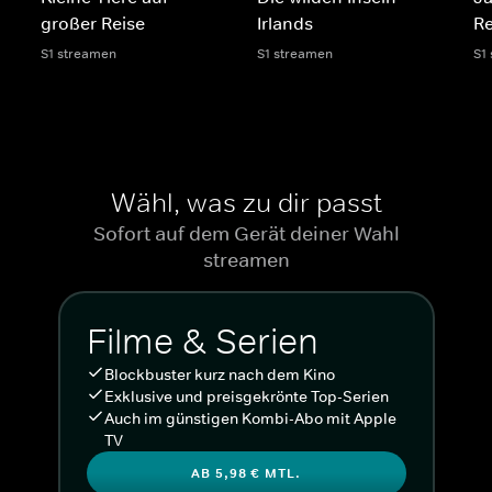
großer Reise
Irlands
R
S1 streamen
S1 streamen
S1
Wähl, was zu dir passt
Sofort auf dem Gerät deiner Wahl
streamen
Filme & Serien
Blockbuster kurz nach dem Kino
Exklusive und preisgekrönte Top-Serien
Auch im günstigen Kombi-Abo mit Apple
TV
AB 5,98 € MTL.