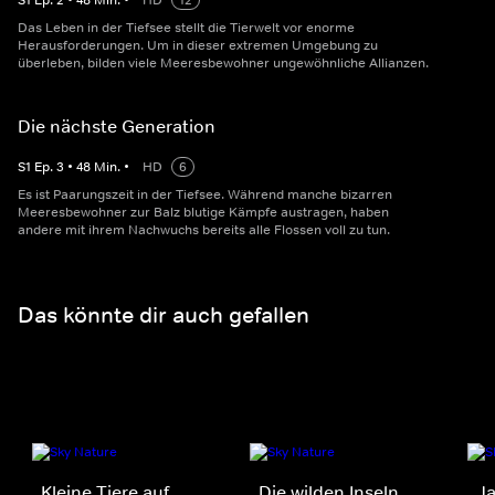
S
1
Ep.
2
•
48
Min.
•
HD
12
Das Leben in der Tiefsee stellt die Tierwelt vor enorme
Herausforderungen. Um in dieser extremen Umgebung zu
überleben, bilden viele Meeresbewohner ungewöhnliche Allianzen.
Die nächste Generation
S
1
Ep.
3
•
48
Min.
•
HD
6
Es ist Paarungszeit in der Tiefsee. Während manche bizarren
Meeresbewohner zur Balz blutige Kämpfe austragen, haben
andere mit ihrem Nachwuchs bereits alle Flossen voll zu tun.
Das könnte dir auch gefallen
Kleine Tiere auf
Die wilden Inseln
J