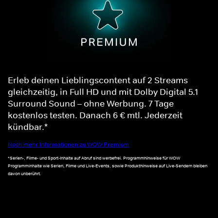
Erleb deinen Lieblingscontent auf 2 Streams
gleichzeitig, in Full HD und mit Dolby Digital 5.1
Surround Sound – ohne Werbung. 7 Tage
kostenlos testen. Danach 6 € mtl. Jederzeit
kündbar.*
Noch mehr Informationen zu WOW Premium
*Serien-, Filme- und Sport-Inhalte auf Abruf sind werbefrei. Programmhinweise für WOW
Programminhalte wie Serien, Filme und Live-Events, sowie Produkthinweise auf Live-Sendern bleiben
davon unberührt.