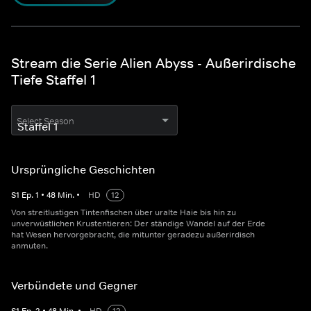
Stream die Serie Alien Abyss - Außerirdische
Tiefe Staffel 1
Select Season
Ursprüngliche Geschichten
S
1
Ep.
1
•
48
Min.
•
HD
12
Von streitlustigen Tintenfischen über uralte Haie bis hin zu
unverwüstlichen Krustentieren: Der ständige Wandel auf der Erde
hat Wesen hervorgebracht, die mitunter geradezu außerirdisch
anmuten.
Verbündete und Gegner