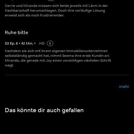
Carrie und Miranda müssen sich beide jeweils mit Lärm in der
Nachbarschaft herumschlagen. Doch ihre vorläufige Lösung
erweist sich als noch frustrierender.
Ruhe bitte
S
3
Ep.
6
•
42
Min.
•
HD
6
Nachdem sie sich mit ihrem eigenen Immobilienunternehmen
selbstständig gemacht hat, nimmt Seema ihre erste Kundin an:
Miranda, die gerade mit Joy einen vorsichtigen nächsten Schritt
wagt.
mehr
Das könnte dir auch gefallen