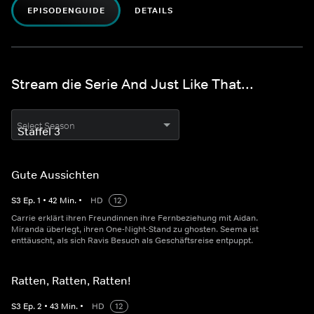
EPISODENGUIDE
DETAILS
Stream die Serie And Just Like That...
Select Season
Gute Aussichten
S
3
Ep.
1
•
42
Min.
•
HD
12
Carrie erklärt ihren Freundinnen ihre Fernbeziehung mit Aidan.
Miranda überlegt, ihren One-Night-Stand zu ghosten. Seema ist
enttäuscht, als sich Ravis Besuch als Geschäftsreise entpuppt.
Ratten, Ratten, Ratten!
S
3
Ep.
2
•
43
Min.
•
HD
12