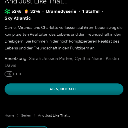
And Just Like That...
52%
32%
Dramedyserie
1 Staffel
Sky Atlantic
Carrie, Miranda und Charlotte verlassen auf ihrem Lebensweg die
komplizierten Realitäten des Lebens und der Freundschaft in den
Dreißigern. Sie kommen in der noch komplizierteren Realität des
Lebens und der Freundschaft in den Fünfzigern an.
Besetzung
Sarah Jessica Parker, Cynthia Nixon, Kristin
Davis
16
HD
AB 5,98 € MTL.
Home
Serien
And Just Like That...