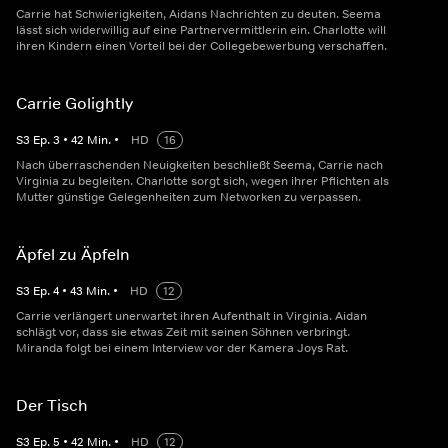
Carrie hat Schwierigkeiten, Aidans Nachrichten zu deuten. Seema
lässt sich widerwillig auf eine Partnervermittlerin ein. Charlotte will
ihren Kindern einen Vorteil bei der Collegebewerbung verschaffen.
Carrie Golightly
S
3
Ep.
3
•
42
Min.
•
HD
16
Nach überraschenden Neuigkeiten beschließt Seema, Carrie nach
Virginia zu begleiten. Charlotte sorgt sich, wegen ihrer Pflichten als
Mutter günstige Gelegenheiten zum Networken zu verpassen.
Äpfel zu Äpfeln
S
3
Ep.
4
•
43
Min.
•
HD
12
Carrie verlängert unerwartet ihren Aufenthalt in Virginia. Aidan
schlägt vor, dass sie etwas Zeit mit seinen Söhnen verbringt.
Miranda folgt bei einem Interview vor der Kamera Joys Rat.
Der Tisch
S
3
Ep.
5
•
42
Min.
•
HD
12