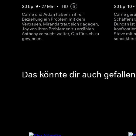
S
3
Ep.
9
•
27
Min.
•
HD
6
S
3
Ep.
10
•
Carrie und Aidan haben in ihrer
Carrie gerä
Beziehung ein Problem mit dem
Schaffensr
Vertrauen. Miranda traut sich dagegen,
Duncan ist 
Joy von ihren Problemen zu erzählen.
konfrontier
Anthony versucht weiter, Gia für sich zu
Steve mit m
gewinnen.
schockiere
Das könnte dir auch gefallen