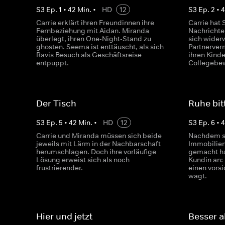
S
3
Ep.
1
•
42
Min.
•
HD
12
S
3
Ep.
2
•
Carrie erklärt ihren Freundinnen ihre
Carrie hat
Fernbeziehung mit Aidan. Miranda
Nachrichte
überlegt, ihren One-Night-Stand zu
sich widerw
ghosten. Seema ist enttäuscht, als sich
Partnerverm
Ravis Besuch als Geschäftsreise
ihren Kinde
entpuppt.
Collegebew
Der Tisch
Ruhe bit
S
3
Ep.
5
•
42
Min.
•
HD
12
S
3
Ep.
6
•
Carrie und Miranda müssen sich beide
Nachdem si
jeweils mit Lärm in der Nachbarschaft
Immobilie
herumschlagen. Doch ihre vorläufige
gemacht ha
Lösung erweist sich als noch
Kundin an:
frustrierender.
einen vorsi
wagt.
Hier und jetzt
Besser a