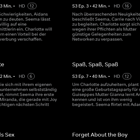
43
Min.
•
HD
12
S
3
Ep.
3
•
42
Min.
•
HD
16
 Schwierigkeiten, Aidans
Nach überraschenden Neuigkeit
n zu deuten. Seema lässt
beschließt Seema, Carrie nach Vi
illig auf eine
zu begleiten. Charlotte sorgt sich
ittlerin ein. Charlotte will
wegen ihrer Pflichten als Mutter
rn einen Vorteil bei der
günstige Gelegenheiten zum
erbung verschaffen.
Networken zu verpassen.
te
Spaß, Spaß, Spaß
42
Min.
•
HD
6
S
3
Ep.
7
•
40
Min.
•
HD
12
e sich mit ihrem eigenen
Um Charlotte aufzuheitern, plant 
nunternehmen selbstständig
eine große Geburtstagsparty für s
t, nimmt Seema ihre erste
Guiseppes Mutter Gianna lernt A
 Miranda, die gerade mit Joy
kennen und ist von ihm wenig
chtigen nächsten Schritt
begeistert. Seema flirtet mit Ada
ls Sex
Forget About the Boy