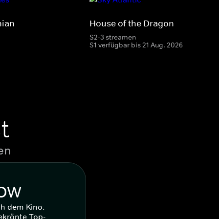
hian
House of the Dragon
S2-3 streamen
S1 verfügbar bis 21 Aug. 2026
t
en
WOW
ch dem Kino.
ekrönte Top-