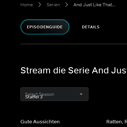
Home
Serien
And Just Like That...
EPISODENGUIDE
DETAILS
Stream die Serie And Just
Select Season
Gute Aussichten
Ratten, 