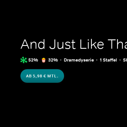
And Just Like Tha
52%
32%
Dramedyserie
1 Staffel
S
AB 5,98 € MTL.