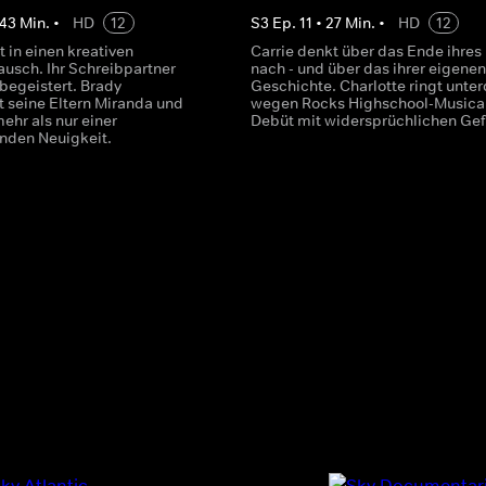
43
Min.
•
HD
12
S
3
Ep.
11
•
27
Min.
•
HD
12
t in einen kreativen
Carrie denkt über das Ende ihres
ausch. Ihr Schreibpartner
nach - und über das ihrer eigenen
begeistert. Brady
Geschichte. Charlotte ringt unte
t seine Eltern Miranda und
wegen Rocks Highschool-Musica
ehr als nur einer
Debüt mit widersprüchlichen Gef
nden Neuigkeit.