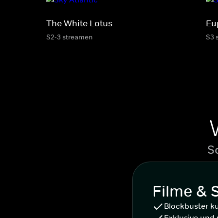
The White Lotus
Eu
S2-3 streamen
S3 
S
Filme & 
Blockbuster k
Exklusive und 