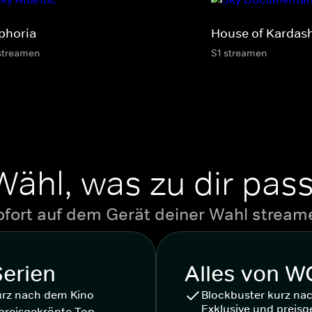
phoria
House of Kardas
streamen
S1 streamen
Wähl, was zu dir pass
ofort auf dem Gerät deiner Wahl stream
Serien
Alles von 
urz nach dem Kino
Blockbuster kurz na
Exklusive und preisg
preisgekrönte Top-