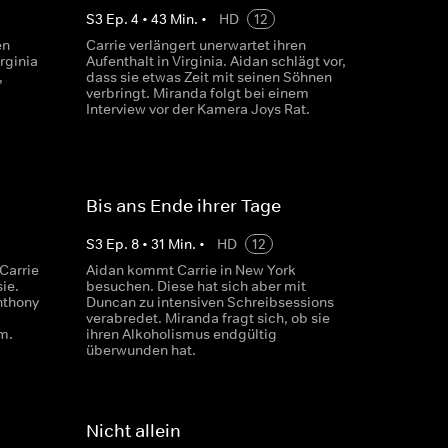
S
3
Ep.
4
•
43
Min.
•
HD
12
en
Carrie verlängert unerwartet ihren
rginia
Aufenthalt in Virginia. Aidan schlägt vor,
,
dass sie etwas Zeit mit seinen Söhnen
verbringt. Miranda folgt bei einem
Interview vor der Kamera Joys Rat.
Bis ans Ende ihrer Tage
S
3
Ep.
8
•
31
Min.
•
HD
12
Carrie
Aidan kommt Carrie in New York
ie.
besuchen. Diese hat sich aber mit
nthony
Duncan zu intensiven Schreibsessions
verabredet. Miranda fragt sich, ob sie
m.
ihren Alkoholismus endgültig
überwunden hat.
Nicht allein