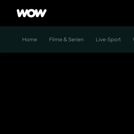
Home
Filme & Serien
Live-Sport