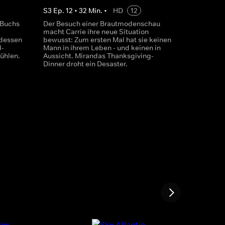
S
3
Ep.
12
•
32
Min.
•
HD
12
 Buchs
Der Besuch einer Brautmodenschau
macht Carrie ihre neue Situation
rdessen
bewusst: Zum ersten Mal hat sie keinen
l-
Mann in ihrem Leben - und keinen in
ühlen.
Aussicht. Mirandas Thanksgiving-
Dinner droht ein Desaster.