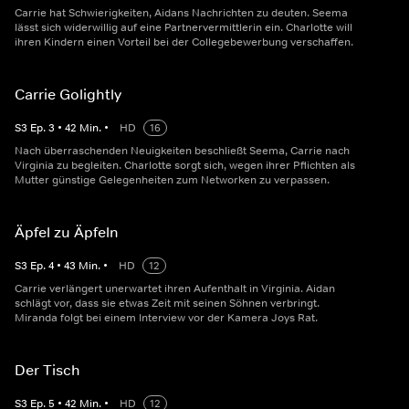
Carrie hat Schwierigkeiten, Aidans Nachrichten zu deuten. Seema
lässt sich widerwillig auf eine Partnervermittlerin ein. Charlotte will
ihren Kindern einen Vorteil bei der Collegebewerbung verschaffen.
Carrie Golightly
S
3
Ep.
3
•
42
Min.
•
HD
16
Nach überraschenden Neuigkeiten beschließt Seema, Carrie nach
Virginia zu begleiten. Charlotte sorgt sich, wegen ihrer Pflichten als
Mutter günstige Gelegenheiten zum Networken zu verpassen.
Äpfel zu Äpfeln
S
3
Ep.
4
•
43
Min.
•
HD
12
Carrie verlängert unerwartet ihren Aufenthalt in Virginia. Aidan
schlägt vor, dass sie etwas Zeit mit seinen Söhnen verbringt.
Miranda folgt bei einem Interview vor der Kamera Joys Rat.
Der Tisch
S
3
Ep.
5
•
42
Min.
•
HD
12