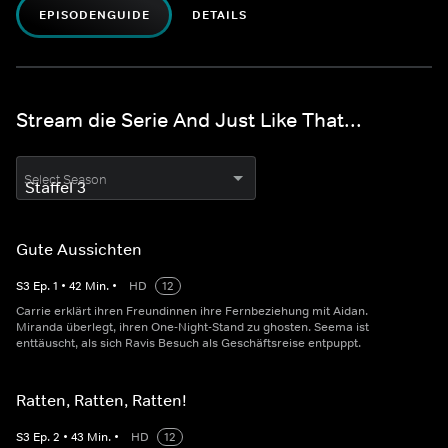
EPISODENGUIDE
DETAILS
Stream die Serie And Just Like That...
Select Season
Gute Aussichten
S
3
Ep.
1
•
42
Min.
•
HD
12
Carrie erklärt ihren Freundinnen ihre Fernbeziehung mit Aidan.
Miranda überlegt, ihren One-Night-Stand zu ghosten. Seema ist
enttäuscht, als sich Ravis Besuch als Geschäftsreise entpuppt.
Ratten, Ratten, Ratten!
S
3
Ep.
2
•
43
Min.
•
HD
12