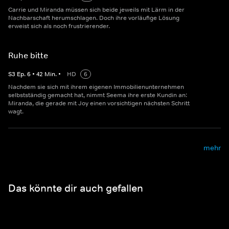
Carrie und Miranda müssen sich beide jeweils mit Lärm in der
Nachbarschaft herumschlagen. Doch ihre vorläufige Lösung
erweist sich als noch frustrierender.
Ruhe bitte
S
3
Ep.
6
•
42
Min.
•
HD
6
Nachdem sie sich mit ihrem eigenen Immobilienunternehmen
selbstständig gemacht hat, nimmt Seema ihre erste Kundin an:
Miranda, die gerade mit Joy einen vorsichtigen nächsten Schritt
wagt.
mehr
Das könnte dir auch gefallen