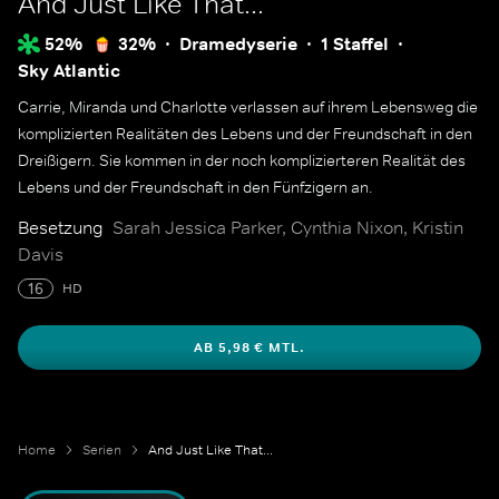
And Just Like That...
52%
32%
Dramedyserie
1 Staffel
Sky Atlantic
Carrie, Miranda und Charlotte verlassen auf ihrem Lebensweg die
komplizierten Realitäten des Lebens und der Freundschaft in den
Dreißigern. Sie kommen in der noch komplizierteren Realität des
Lebens und der Freundschaft in den Fünfzigern an.
Besetzung
Sarah Jessica Parker, Cynthia Nixon, Kristin
Davis
16
HD
AB 5,98 € MTL.
Home
Serien
And Just Like That...