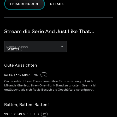
EPISODENGUIDE
DETAILS
Stream die Serie And Just Like That...
Select Season
Gute Aussichten
S
3
Ep.
1
•
42
Min.
•
HD
12
Carrie erklärt ihren Freundinnen ihre Fernbeziehung mit Aidan.
Miranda überlegt, ihren One-Night-Stand zu ghosten. Seema ist
enttäuscht, als sich Ravis Besuch als Geschäftsreise entpuppt.
Ratten, Ratten, Ratten!
S
3
Ep.
2
•
43
Min.
•
HD
12