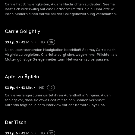
Carrie hat Schwierigkeiten, Aidans Nachrichten zu deuten. Seema
lässt sich widerwillig auf eine Partnervermittlerin ein. Charlotte will
ihren Kindern einen Vorteil bei der Collegebewerbung verschaffen.
Carrie Golightly
S
3
Ep.
3
•
42
Min.
•
HD
16
Nach überraschenden Neuigkeiten beschließt Seema, Carrie nach
Virginia zu begleiten. Charlotte sorgt sich, wegen ihrer Pflichten als
Mutter günstige Gelegenheiten zum Networken zu verpassen.
Äpfel zu Äpfeln
S
3
Ep.
4
•
43
Min.
•
HD
12
Carrie verlängert unerwartet ihren Aufenthalt in Virginia. Aidan
schlägt vor, dass sie etwas Zeit mit seinen Söhnen verbringt.
Miranda folgt bei einem Interview vor der Kamera Joys Rat.
Der Tisch
S
3
Ep.
5
•
42
Min.
•
HD
12