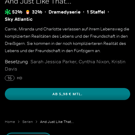
And Just Like That...
52%
32%
Dramedyserie
1 Staffel
Sky Atlantic
Carrie, Miranda und Charlotte verlassen auf ihrem Lebensweg die
komplizierten Realitäten des Lebens und der Freundschaft in den
Dreißigern. Sie kommen in der noch komplizierteren Realität des
Lebens und der Freundschaft in den Fünfzigern an.
Besetzung
Sarah Jessica Parker, Cynthia Nixon, Kristin
Davis
16
HD
AB 5,98 € MTL.
Home
Serien
And Just Like That...