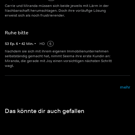
Carrie und Miranda müssen sich beide jeweils mit Lärm in der
Nachbarschaft herumschlagen. Doch ihre vorläufige Lösung
erweist sich als noch frustrierender.
Ruhe bitte
S
3
Ep.
6
•
42
Min.
•
HD
6
Nachdem sie sich mit ihrem eigenen Immobilienunternehmen
selbstständig gemacht hat, nimmt Seema ihre erste Kundin an:
Miranda, die gerade mit Joy einen vorsichtigen nächsten Schritt
wagt.
mehr
Das könnte dir auch gefallen