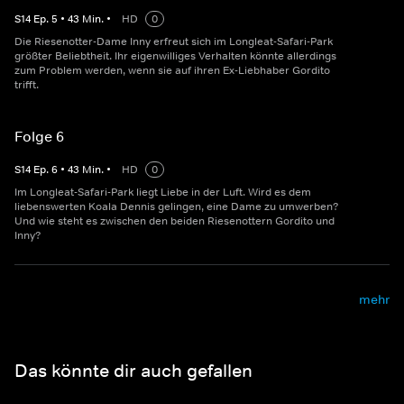
S
14
Ep.
5
•
43
Min.
•
HD
0
Die Riesenotter-Dame Inny erfreut sich im Longleat-Safari-Park
größter Beliebtheit. Ihr eigenwilliges Verhalten könnte allerdings
zum Problem werden, wenn sie auf ihren Ex-Liebhaber Gordito
trifft.
Folge 6
S
14
Ep.
6
•
43
Min.
•
HD
0
Im Longleat-Safari-Park liegt Liebe in der Luft. Wird es dem
liebenswerten Koala Dennis gelingen, eine Dame zu umwerben?
Und wie steht es zwischen den beiden Riesenottern Gordito und
Inny?
mehr
Das könnte dir auch gefallen