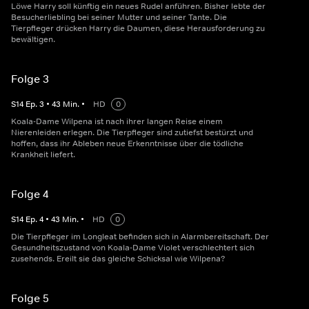
Löwe Harry soll künftig ein neues Rudel anführen. Bisher lebte der
Besucherliebling bei seiner Mutter und seiner Tante. Die
Tierpfleger drücken Harry die Daumen, diese Herausforderung zu
bewältigen.
Folge 3
S
14
Ep.
3
•
43
Min.
•
HD
0
Koala-Dame Wilpena ist nach ihrer langen Reise einem
Nierenleiden erlegen. Die Tierpfleger sind zutiefst bestürzt und
hoffen, dass ihr Ableben neue Erkenntnisse über die tödliche
Krankheit liefert.
Folge 4
S
14
Ep.
4
•
43
Min.
•
HD
0
Die Tierpfleger im Longleat befinden sich in Alarmbereitschaft. Der
Gesundheitszustand von Koala-Dame Violet verschlechtert sich
zusehends. Ereilt sie das gleiche Schicksal wie Wilpena?
Folge 5