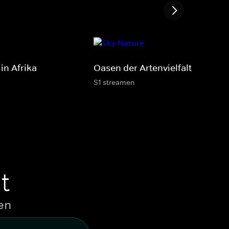
in Afrika
Oasen der Artenvielfalt
S1 streamen
t
en