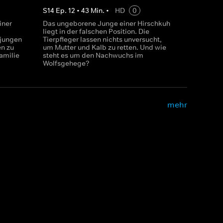
S
14
Ep.
12
•
43
Min.
•
HD
0
iner
Das ungeborene Junge einer Hirschkuh
liegt in der falschen Position. Die
 jungen
Tierpfleger lassen nichts unversucht,
n zu
um Mutter und Kalb zu retten. Und wie
Familie
steht es um den Nachwuchs im
Wolfsgehege?
mehr