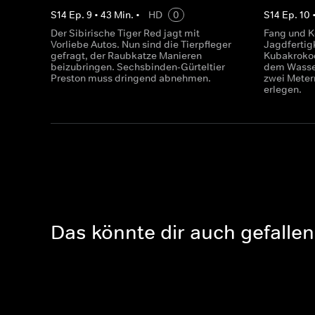
S
14
Ep.
9
•
43
Min.
•
HD
0
S
14
Ep.
10
Der Sibirische Tiger Red jagt mit
Fang und Ke
Vorliebe Autos. Nun sind die Tierpfleger
Jagdfertig
gefragt, der Raubkatze Manieren
Kubakrokod
beizubringen. Sechsbinden-Gürteltier
dem Wasser
Preston muss dringend abnehmen.
zwei Meter
erlegen.
Das könnte dir auch gefallen