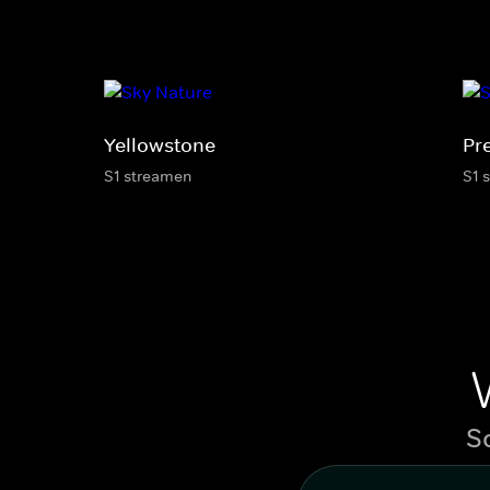
Yellowstone
Pr
S1 streamen
S1 
S