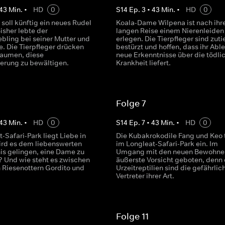
43
Min.
•
HD
0
S
14
Ep.
3
•
43
Min.
•
HD
0
soll künftig ein neues Rudel
Koala-Dame Wilpena ist nach ihr
isher lebte der
langen Reise einem Nierenleiden
ebling bei seiner Mutter und
erlegen. Die Tierpfleger sind zuti
e. Die Tierpfleger drücken
bestürzt und hoffen, dass ihr Abl
Daumen, diese
neue Erkenntnisse über die tödli
erung zu bewältigen.
Krankheit liefert.
Folge 7
43
Min.
•
HD
0
S
14
Ep.
7
•
43
Min.
•
HD
0
-Safari-Park liegt Liebe in
Die Kubakrokodile Fang und Keo t
Wird es dem liebenswerten
im Longleat-Safari-Park ein. Im
is gelingen, eine Dame zu
Umgang mit den neuen Bewohner
Und wie steht es zwischen
äußerste Vorsicht geboten, denn 
 Riesenottern Gordito und
Urzeitreptilien sind die gefährlic
Vertreter ihrer Art.
Folge 11