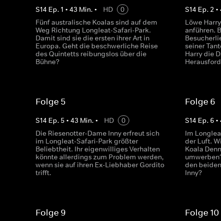
S
14
Ep.
1
•
43
Min.
•
HD
0
S
14
Ep.
2
•
Fünf australische Koalas sind auf dem
Löwe Harry 
Weg Richtung Longleat-Safari-Park.
anführen. B
Damit sind sie die ersten ihrer Art in
Besucherli
Europa. Geht die beschwerliche Reise
seiner Tant
des Quintetts reibungslos über die
Harry die 
Bühne?
Herausford
Folge 5
Folge 6
S
14
Ep.
5
•
43
Min.
•
HD
0
S
14
Ep.
6
•
Die Riesenotter-Dame Inny erfreut sich
Im Longleat
im Longleat-Safari-Park größter
der Luft. 
Beliebtheit. Ihr eigenwilliges Verhalten
Koala Denn
könnte allerdings zum Problem werden,
umwerben? 
wenn sie auf ihren Ex-Liebhaber Gordito
den beiden
trifft.
Inny?
Folge 9
Folge 10