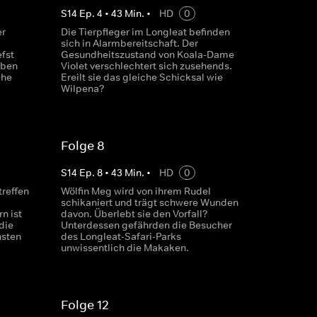
S
14
Ep.
4
•
43
Min.
•
HD
0
er
Die Tierpfleger im Longleat befinden
sich in Alarmbereitschaft. Der
efst
Gesundheitszustand von Koala-Dame
eben
Violet verschlechtert sich zusehends.
che
Ereilt sie das gleiche Schicksal wie
Wilpena?
Folge 8
S
14
Ep.
8
•
43
Min.
•
HD
0
reffen
Wölfin Meg wird von ihrem Rudel
schikaniert und trägt schwere Wunden
n ist
davon. Überlebt sie den Vorfall?
die
Unterdessen gefährden die Besucher
hsten
des Longleat-Safari-Parks
unwissentlich die Makaken.
Folge 12