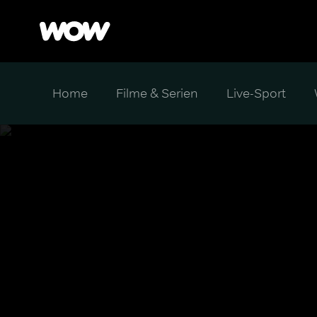
Home
Filme & Serien
Live-Sport