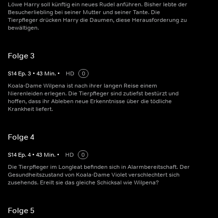
Löwe Harry soll künftig ein neues Rudel anführen. Bisher lebte der
Besucherliebling bei seiner Mutter und seiner Tante. Die
Tierpfleger drücken Harry die Daumen, diese Herausforderung zu
bewältigen.
Folge 3
S
14
Ep.
3
•
43
Min.
•
HD
0
Koala-Dame Wilpena ist nach ihrer langen Reise einem
Nierenleiden erlegen. Die Tierpfleger sind zutiefst bestürzt und
hoffen, dass ihr Ableben neue Erkenntnisse über die tödliche
Krankheit liefert.
Folge 4
S
14
Ep.
4
•
43
Min.
•
HD
0
Die Tierpfleger im Longleat befinden sich in Alarmbereitschaft. Der
Gesundheitszustand von Koala-Dame Violet verschlechtert sich
zusehends. Ereilt sie das gleiche Schicksal wie Wilpena?
Folge 5