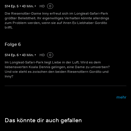
S
14
Ep.
5
•
43
Min.
•
HD
0
Die Riesenotter-Dame Inny erfreut sich im Longleat-Safari-Park
größter Beliebtheit. Ihr eigenwilliges Verhalten könnte allerdings
zum Problem werden, wenn sie auf ihren Ex-Liebhaber Gordito
trifft.
Folge 6
S
14
Ep.
6
•
43
Min.
•
HD
0
Im Longleat-Safari-Park liegt Liebe in der Luft. Wird es dem
liebenswerten Koala Dennis gelingen, eine Dame zu umwerben?
Und wie steht es zwischen den beiden Riesenottern Gordito und
Inny?
mehr
Das könnte dir auch gefallen