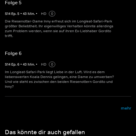
Folge 5
S
14
Ep.
5
•
43
Min.
•
HD
0
Die Riesenotter-Dame Inny erfreut sich im Longleat-Safari-Park
größter Beliebtheit. Ihr eigenwilliges Verhalten könnte allerdings
zum Problem werden, wenn sie auf ihren Ex-Liebhaber Gordito
trifft.
Folge 6
S
14
Ep.
6
•
43
Min.
•
HD
0
Im Longleat-Safari-Park liegt Liebe in der Luft. Wird es dem
liebenswerten Koala Dennis gelingen, eine Dame zu umwerben?
Und wie steht es zwischen den beiden Riesenottern Gordito und
Inny?
mehr
Das könnte dir auch gefallen