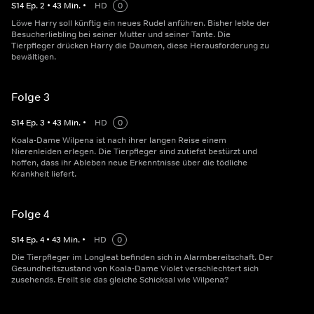
S
14
Ep.
2
•
43
Min.
•
HD
0
Löwe Harry soll künftig ein neues Rudel anführen. Bisher lebte der
Besucherliebling bei seiner Mutter und seiner Tante. Die
Tierpfleger drücken Harry die Daumen, diese Herausforderung zu
bewältigen.
Folge 3
S
14
Ep.
3
•
43
Min.
•
HD
0
Koala-Dame Wilpena ist nach ihrer langen Reise einem
Nierenleiden erlegen. Die Tierpfleger sind zutiefst bestürzt und
hoffen, dass ihr Ableben neue Erkenntnisse über die tödliche
Krankheit liefert.
Folge 4
S
14
Ep.
4
•
43
Min.
•
HD
0
Die Tierpfleger im Longleat befinden sich in Alarmbereitschaft. Der
Gesundheitszustand von Koala-Dame Violet verschlechtert sich
zusehends. Ereilt sie das gleiche Schicksal wie Wilpena?