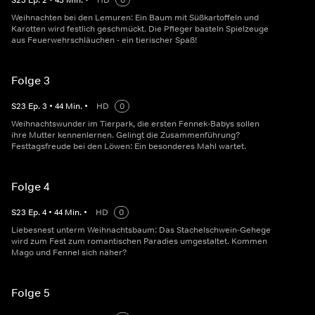
S
23
Ep.
2
•
43
Min.
•
HD
0
Weihnachten bei den Lemuren: Ein Baum mit Süßkartoffeln und
Karotten wird festlich geschmückt. Die Pfleger basteln Spielzeuge
aus Feuerwehrschläuchen - ein tierischer Spaß!
Folge 3
S
23
Ep.
3
•
44
Min.
•
HD
0
Weihnachtswunder im Tierpark, die ersten Fennek-Babys sollen
ihre Mutter kennenlernen. Gelingt die Zusammenführung?
Festtagsfreude bei den Löwen: Ein besonderes Mahl wartet.
Folge 4
S
23
Ep.
4
•
44
Min.
•
HD
0
Liebesnest unterm Weihnachtsbaum: Das Stachelschwein-Gehege
wird zum Fest zum romantischen Paradies umgestaltet. Kommen
Mago und Fennel sich näher?
Folge 5