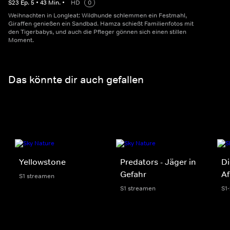
S
23
Ep.
5
•
43
Min.
•
HD
0
Weihnachten in Longleat: Wildhunde schlemmen ein Festmahl,
Giraffen genießen ein Sandbad. Hamza schießt Familienfotos mit
den Tigerbabys, und auch die Pfleger gönnen sich einen stillen
Moment.
Das könnte dir auch gefallen
Yellowstone
Predators - Jäger in
Di
Gefahr
Af
S1 streamen
S1 streamen
S1