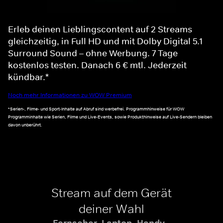
Erleb deinen Lieblingscontent auf 2 Streams
gleichzeitig, in Full HD und mit Dolby Digital 5.1
Surround Sound – ohne Werbung. 7 Tage
kostenlos testen. Danach 6 € mtl. Jederzeit
kündbar.*
Noch mehr Informationen zu WOW Premium
*Serien-, Filme- und Sport-Inhalte auf Abruf sind werbefrei. Programmhinweise für WOW
Programminhalte wie Serien, Filme und Live-Events, sowie Produkthinweise auf Live-Sendern bleiben
davon unberührt.
Stream auf dem Gerät
deiner Wahl
Fernseher, Laptop, Handy -