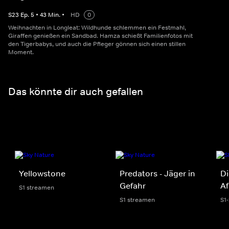
S
23
Ep.
5
•
43
Min.
•
HD
0
Weihnachten in Longleat: Wildhunde schlemmen ein Festmahl,
Giraffen genießen ein Sandbad. Hamza schießt Familienfotos mit
den Tigerbabys, und auch die Pfleger gönnen sich einen stillen
Moment.
Das könnte dir auch gefallen
Yellowstone
Predators - Jäger in
Di
Gefahr
Af
S1 streamen
S1 streamen
S1