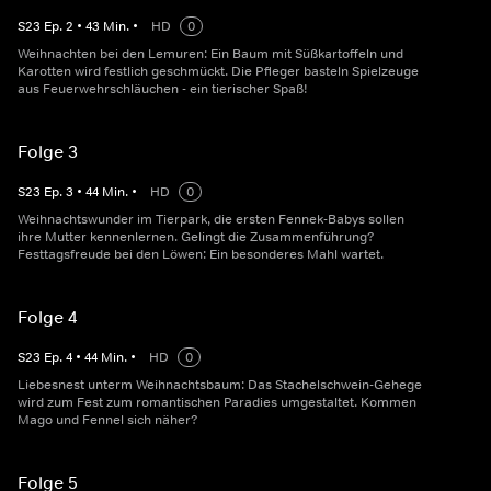
S
23
Ep.
2
•
43
Min.
•
HD
0
Weihnachten bei den Lemuren: Ein Baum mit Süßkartoffeln und
Karotten wird festlich geschmückt. Die Pfleger basteln Spielzeuge
aus Feuerwehrschläuchen - ein tierischer Spaß!
Folge 3
S
23
Ep.
3
•
44
Min.
•
HD
0
Weihnachtswunder im Tierpark, die ersten Fennek-Babys sollen
ihre Mutter kennenlernen. Gelingt die Zusammenführung?
Festtagsfreude bei den Löwen: Ein besonderes Mahl wartet.
Folge 4
S
23
Ep.
4
•
44
Min.
•
HD
0
Liebesnest unterm Weihnachtsbaum: Das Stachelschwein-Gehege
wird zum Fest zum romantischen Paradies umgestaltet. Kommen
Mago und Fennel sich näher?
Folge 5