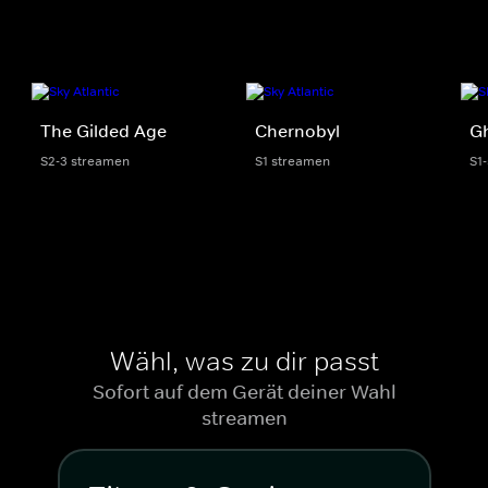
The Gilded Age
Chernobyl
G
S2-3 streamen
S1 streamen
S1
Wähl, was zu dir passt
Sofort auf dem Gerät deiner Wahl
streamen