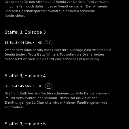
Greta steht für das Attentat auf Benda vor Gericht. Rath versucht
ihr zu helfen, doch dafür muss er Wendt umgehen. Der Armenier
und sein Geschäftspartner Weintraub erhalten schlechte
Nachrichten.
Staffel 3, Episode 3
S
3
Ep.
3
•
44
Min.
•
HD
12
Wendt setzt alles daran, dass Greta ihre Aussage zum Attentat auf
Benda ändert. Trotz Betty Winters Tod sollen die Dreharbeiten
fortgesetzt werden. Helga trifft eine schwere Entscheidung.
Staffel 3, Episode 4
S
3
Ep.
4
•
45
Min.
•
HD
12
Gräf hilft Rath bei den Nachforschungen zur Akte Benda, während
im Fall Betty Winter ihr Ehemann Tristan Rot ins Visier der
Ermittlungen gerät. Charlotte wird mit einem Familiengeheimnis
konfrontiert.
Staffel 3, Episode 5