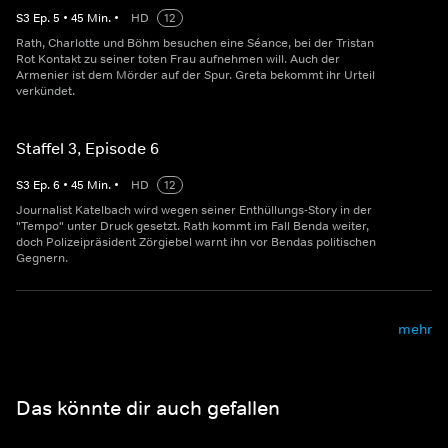
S
3
Ep.
5
•
45
Min.
•
HD
12
Rath, Charlotte und Böhm besuchen eine Séance, bei der Tristan
Rot Kontakt zu seiner toten Frau aufnehmen will. Auch der
Armenier ist dem Mörder auf der Spur. Greta bekommt ihr Urteil
verkündet.
Staffel 3, Episode 6
S
3
Ep.
6
•
45
Min.
•
HD
12
Journalist Katelbach wird wegen seiner Enthüllungs-Story in der
"Tempo" unter Druck gesetzt. Rath kommt im Fall Benda weiter,
doch Polizeipräsident Zörgiebel warnt ihn vor Bendas politischen
Gegnern.
mehr
Das könnte dir auch gefallen