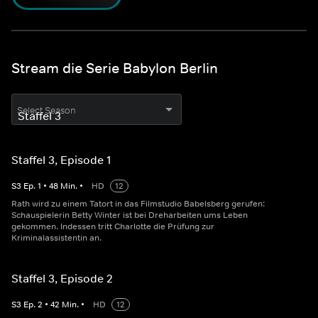
Stream die Serie Babylon Berlin
Select Season
Staffel 3, Episode 1
S
3
Ep.
1
•
48
Min.
•
HD
12
Rath wird zu einem Tatort in das Filmstudio Babelsberg gerufen:
Schauspielerin Betty Winter ist bei Dreharbeiten ums Leben
gekommen. Indessen tritt Charlotte die Prüfung zur
Kriminalassistentin an.
Staffel 3, Episode 2
S
3
Ep.
2
•
42
Min.
•
HD
12