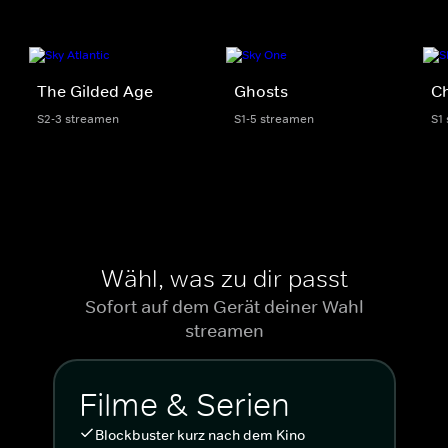
The Gilded Age
Ghosts
C
S2-3 streamen
S1-5 streamen
S1
Wähl, was zu dir passt
Sofort auf dem Gerät deiner Wahl
streamen
Filme & Serien
Blockbuster kurz nach dem Kino