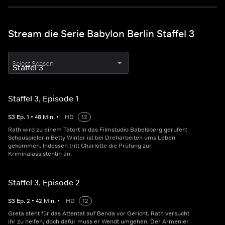
Stream die Serie Babylon Berlin Staffel 3
Select Season
Staffel 3, Episode 1
S
3
Ep.
1
•
48
Min.
•
HD
12
Rath wird zu einem Tatort in das Filmstudio Babelsberg gerufen:
Schauspielerin Betty Winter ist bei Dreharbeiten ums Leben
gekommen. Indessen tritt Charlotte die Prüfung zur
Kriminalassistentin an.
Staffel 3, Episode 2
S
3
Ep.
2
•
42
Min.
•
HD
12
Greta steht für das Attentat auf Benda vor Gericht. Rath versucht
ihr zu helfen, doch dafür muss er Wendt umgehen. Der Armenier