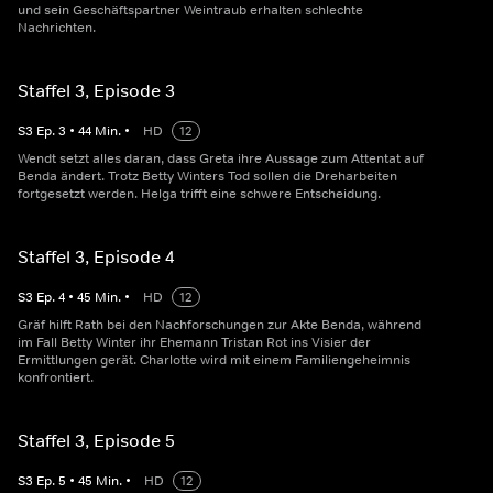
und sein Geschäftspartner Weintraub erhalten schlechte
Nachrichten.
Staffel 3, Episode 3
S
3
Ep.
3
•
44
Min.
•
HD
12
Wendt setzt alles daran, dass Greta ihre Aussage zum Attentat auf
Benda ändert. Trotz Betty Winters Tod sollen die Dreharbeiten
fortgesetzt werden. Helga trifft eine schwere Entscheidung.
Staffel 3, Episode 4
S
3
Ep.
4
•
45
Min.
•
HD
12
Gräf hilft Rath bei den Nachforschungen zur Akte Benda, während
im Fall Betty Winter ihr Ehemann Tristan Rot ins Visier der
Ermittlungen gerät. Charlotte wird mit einem Familiengeheimnis
konfrontiert.
Staffel 3, Episode 5
S
3
Ep.
5
•
45
Min.
•
HD
12