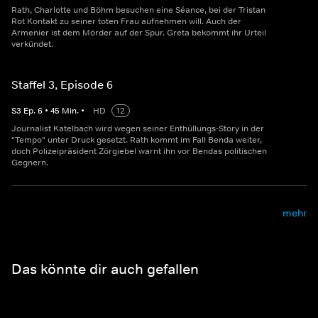
Rath, Charlotte und Böhm besuchen eine Séance, bei der Tristan
Rot Kontakt zu seiner toten Frau aufnehmen will. Auch der
Armenier ist dem Mörder auf der Spur. Greta bekommt ihr Urteil
verkündet.
Staffel 3, Episode 6
S
3
Ep.
6
•
45
Min.
•
HD
12
Journalist Katelbach wird wegen seiner Enthüllungs-Story in der
"Tempo" unter Druck gesetzt. Rath kommt im Fall Benda weiter,
doch Polizeipräsident Zörgiebel warnt ihn vor Bendas politischen
Gegnern.
mehr
Das könnte dir auch gefallen