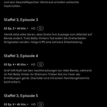
und sein Geschäftspartner Weintraub erhalten schlechte
Nachrichten.
Staffel 3, Episode 3
S
3
Ep.
3
•
44
Min.
•
HD
12
Wendt setzt alles daran, dass Greta ihre Aussage zum Attentat auf
Benda ändert. Trotz Betty Winters Tod sollen die Dreharbeiten
fortgesetzt werden. Helga trifft eine schwere Entscheidung.
Staffel 3, Episode 4
S
3
Ep.
4
•
45
Min.
•
HD
12
Gräf hilft Rath bei den Nachforschungen zur Akte Benda, während
im Fall Betty Winter ihr Ehemann Tristan Rot ins Visier der
Ermittlungen gerät. Charlotte wird mit einem Familiengeheimnis
konfrontiert.
Staffel 3, Episode 5
S
3
Ep.
5
•
45
Min.
•
HD
12