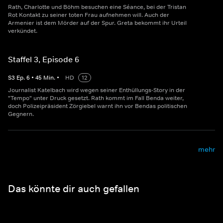
Rath, Charlotte und Böhm besuchen eine Séance, bei der Tristan
Rot Kontakt zu seiner toten Frau aufnehmen will. Auch der
Armenier ist dem Mörder auf der Spur. Greta bekommt ihr Urteil
verkündet.
Staffel 3, Episode 6
S
3
Ep.
6
•
45
Min.
•
HD
12
Journalist Katelbach wird wegen seiner Enthüllungs-Story in der
"Tempo" unter Druck gesetzt. Rath kommt im Fall Benda weiter,
doch Polizeipräsident Zörgiebel warnt ihn vor Bendas politischen
Gegnern.
mehr
Das könnte dir auch gefallen