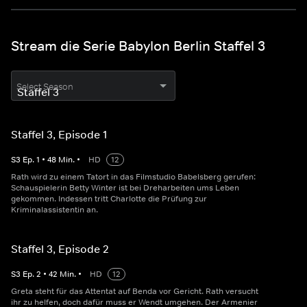
Stream die Serie Babylon Berlin Staffel 3
Select Season
Staffel 3, Episode 1
S
3
Ep.
1
•
48
Min.
•
HD
12
Rath wird zu einem Tatort in das Filmstudio Babelsberg gerufen:
Schauspielerin Betty Winter ist bei Dreharbeiten ums Leben
gekommen. Indessen tritt Charlotte die Prüfung zur
Kriminalassistentin an.
Staffel 3, Episode 2
S
3
Ep.
2
•
42
Min.
•
HD
12
Greta steht für das Attentat auf Benda vor Gericht. Rath versucht
ihr zu helfen, doch dafür muss er Wendt umgehen. Der Armenier