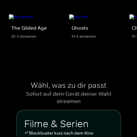
The Gilded Age
Ghosts
C
S2-3 streamen
S1-5 streamen
S1
Wähl, was zu dir passt
Sofort auf dem Gerät deiner Wahl
streamen
Filme & Serien
Blockbuster kurz nach dem Kino