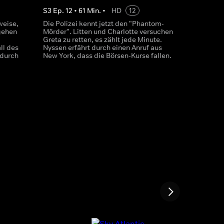
S
3
Ep.
12
•
61
Min.
•
HD
12
weise,
Die Polizei kennt jetzt den "Phantom-
gehen
Mörder". Litten und Charlotte versuchen
Greta zu retten, es zählt jede Minute.
ll des
Nyssen erfährt durch einen Anruf aus
adurch
New York, dass die Börsen-Kurse fallen.