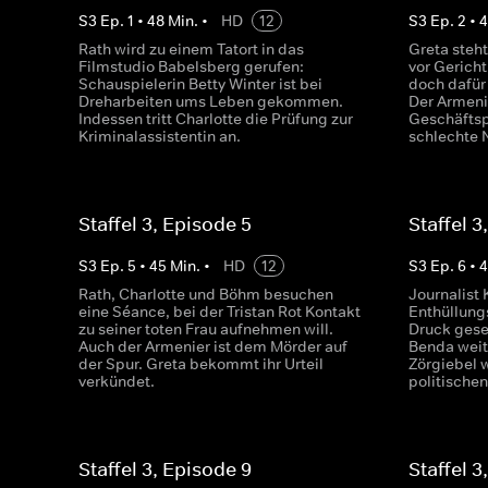
S
3
Ep.
1
•
48
Min.
•
HD
12
S
3
Ep.
2
•
Rath wird zu einem Tatort in das
Greta steht
Filmstudio Babelsberg gerufen:
vor Gericht
Schauspielerin Betty Winter ist bei
doch dafür
Dreharbeiten ums Leben gekommen.
Der Armeni
Indessen tritt Charlotte die Prüfung zur
Geschäftsp
Kriminalassistentin an.
schlechte 
Staffel 3, Episode 5
Staffel 3
S
3
Ep.
5
•
45
Min.
•
HD
12
S
3
Ep.
6
•
Rath, Charlotte und Böhm besuchen
Journalist
eine Séance, bei der Tristan Rot Kontakt
Enthüllung
zu seiner toten Frau aufnehmen will.
Druck gese
Auch der Armenier ist dem Mörder auf
Benda weit
der Spur. Greta bekommt ihr Urteil
Zörgiebel 
verkündet.
politische
Staffel 3, Episode 9
Staffel 3