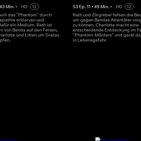
43
Min.
•
HD
12
S
3
Ep.
11
•
49
Min.
•
HD
12
 will das "Phantom" durch
Rath und Zörgiebel fehlen die Be
lepathie entlarven und
um gegen Bendas Attentäter vor
afür ein Medium. Rath ist
zu können. Charlotte macht eine
n von Benda auf den Fersen,
entscheidende Entdeckung im Fa
arlotte und Litten um Gretas
"Phantom-Mörders" und gerät d
pfen.
in Lebensgefahr.