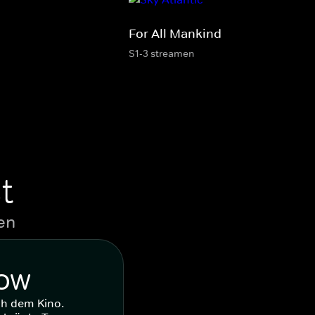
For All Mankind
S1-3 streamen
t
en
WOW
ch dem Kino.