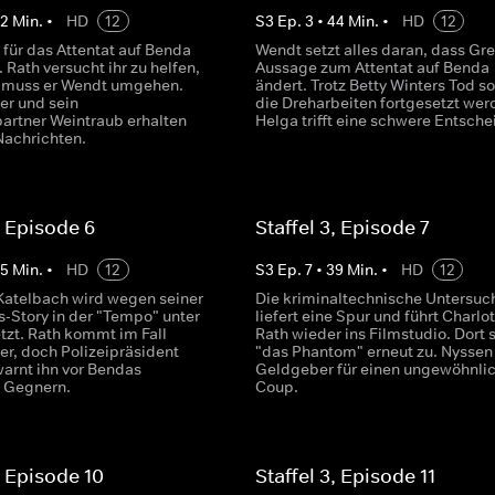
42
Min.
•
HD
12
S
3
Ep.
3
•
44
Min.
•
HD
12
 für das Attentat auf Benda
Wendt setzt alles daran, dass Gre
. Rath versucht ihr zu helfen,
Aussage zum Attentat auf Benda
 muss er Wendt umgehen.
ändert. Trotz Betty Winters Tod so
er und sein
die Dreharbeiten fortgesetzt wer
artner Weintraub erhalten
Helga trifft eine schwere Entsche
Nachrichten.
, Episode 6
Staffel 3, Episode 7
45
Min.
•
HD
12
S
3
Ep.
7
•
39
Min.
•
HD
12
 Katelbach wird wegen seiner
Die kriminaltechnische Untersu
s-Story in der "Tempo" unter
liefert eine Spur und führt Charlo
tzt. Rath kommt im Fall
Rath wieder ins Filmstudio. Dort 
er, doch Polizeipräsident
"das Phantom" erneut zu. Nyssen
warnt ihn vor Bendas
Geldgeber für einen ungewöhnli
n Gegnern.
Coup.
, Episode 10
Staffel 3, Episode 11