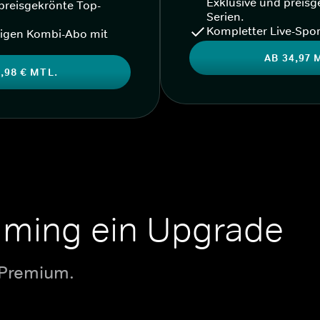
Exklusive und preisg
preisgekrönte Top-
Serien.
Kompletter Live-Spor
igen Kombi-Abo mit
AB 34,97 
,98 € MTL.
aming ein Upgrade
 Premium.