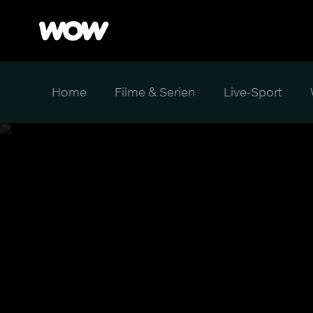
Home
Filme & Serien
Live-Sport