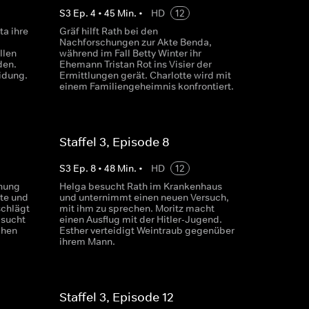
S
3
Ep.
4
•
45
Min.
•
HD
12
ta ihre
Gräf hilft Rath bei den
Nachforschungen zur Akte Benda,
llen
während im Fall Betty Winter ihr
den.
Ehemann Tristan Rot ins Visier der
idung.
Ermittlungen gerät. Charlotte wird mit
einem Familiengeheimnis konfrontiert.
Staffel 3, Episode 8
S
3
Ep.
8
•
48
Min.
•
HD
12
chung
Helga besucht Rath im Krankenhaus
tte und
und unternimmt einen neuen Versuch,
schlägt
mit ihm zu sprechen. Moritz macht
 sucht
einen Ausflug mit der Hitler-Jugend.
chen
Esther verteidigt Weintraub gegenüber
ihrem Mann.
Staffel 3, Episode 12