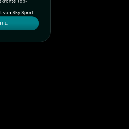
ekrönte Top-
t von Sky Sport
MTL.