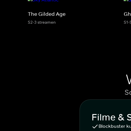
The Gilded Age
Gh
S2-3 streamen
S1-
S
Filme & 
Blockbuster k