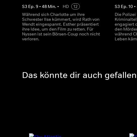
S
3
Ep.
9
•
48
Min.
•
HD
12
S
3
Ep.
10
•
Während sich Charlotte um ihre
Die Polizei
Schwester Ilse kümmert, wird Rath von
Kriminalte
Wendt eingespannt. Esther präsentiert
engagiert d
ihre Idee, um den Film zu retten. Für
den Mörder
Nyssen ist sein Börsen-Coup noch nicht
während Ch
verloren.
Leben käm
Das könnte dir auch gefallen