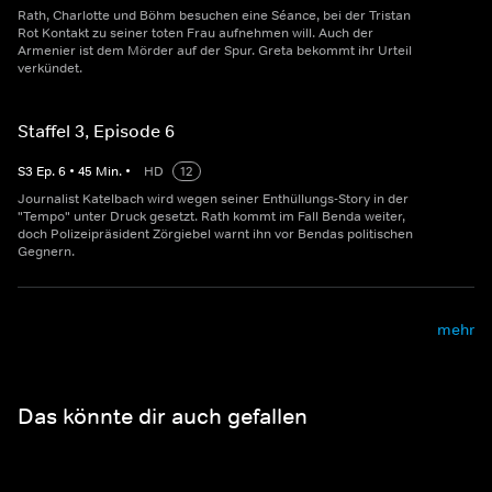
Rath, Charlotte und Böhm besuchen eine Séance, bei der Tristan
Rot Kontakt zu seiner toten Frau aufnehmen will. Auch der
Armenier ist dem Mörder auf der Spur. Greta bekommt ihr Urteil
verkündet.
Staffel 3, Episode 6
S
3
Ep.
6
•
45
Min.
•
HD
12
Journalist Katelbach wird wegen seiner Enthüllungs-Story in der
"Tempo" unter Druck gesetzt. Rath kommt im Fall Benda weiter,
doch Polizeipräsident Zörgiebel warnt ihn vor Bendas politischen
Gegnern.
mehr
Das könnte dir auch gefallen