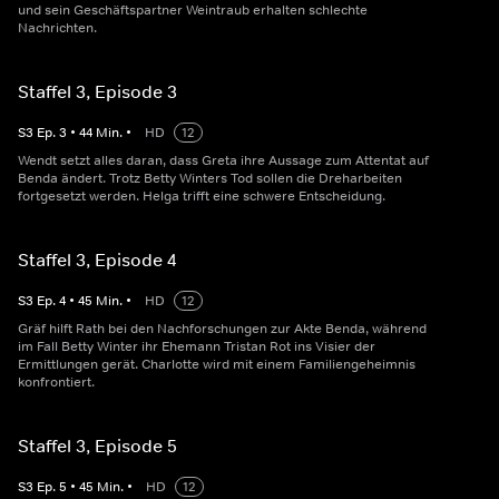
und sein Geschäftspartner Weintraub erhalten schlechte
Nachrichten.
Staffel 3, Episode 3
S
3
Ep.
3
•
44
Min.
•
HD
12
Wendt setzt alles daran, dass Greta ihre Aussage zum Attentat auf
Benda ändert. Trotz Betty Winters Tod sollen die Dreharbeiten
fortgesetzt werden. Helga trifft eine schwere Entscheidung.
Staffel 3, Episode 4
S
3
Ep.
4
•
45
Min.
•
HD
12
Gräf hilft Rath bei den Nachforschungen zur Akte Benda, während
im Fall Betty Winter ihr Ehemann Tristan Rot ins Visier der
Ermittlungen gerät. Charlotte wird mit einem Familiengeheimnis
konfrontiert.
Staffel 3, Episode 5
S
3
Ep.
5
•
45
Min.
•
HD
12