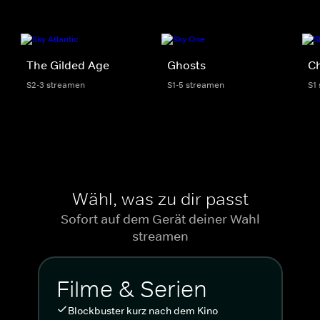
The Gilded Age
Ghosts
C
S2-3 streamen
S1-5 streamen
S1
Wähl, was zu dir passt
Sofort auf dem Gerät deiner Wahl
streamen
Filme & Serien
Blockbuster kurz nach dem Kino