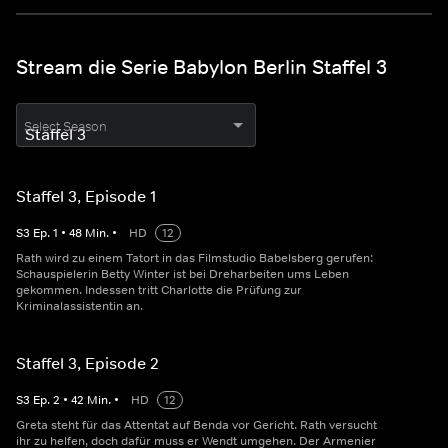
Stream die Serie Babylon Berlin Staffel 3
Select Season
Staffel 3, Episode 1
S
3
Ep.
1
•
48
Min.
•
HD
12
Rath wird zu einem Tatort in das Filmstudio Babelsberg gerufen:
Schauspielerin Betty Winter ist bei Dreharbeiten ums Leben
gekommen. Indessen tritt Charlotte die Prüfung zur
Kriminalassistentin an.
Staffel 3, Episode 2
S
3
Ep.
2
•
42
Min.
•
HD
12
Greta steht für das Attentat auf Benda vor Gericht. Rath versucht
ihr zu helfen, doch dafür muss er Wendt umgehen. Der Armenier