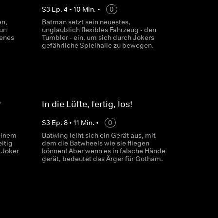
S
3
Ep.
4
•
10
Min.
•
0
en,
Batman setzt sein neuestes,
un
unglaublich flexibles Fahrzeug - den
genes
Tumbler - ein, um sich durch Jokers
gefährliche Spielhalle zu bewegen.
?
In die Lüfte, fertig, los!
S
3
Ep.
8
•
11
Min.
•
0
einem
Batwing leiht sich ein Gerät aus, mit
eitig
dem die Batwheels wie sie fliegen
 Joker
können! Aber wenn es in falsche Hände
gerät, bedeutet das Ärger für Gotham.