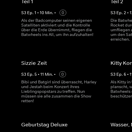
Teil 1
Teil 2
S
3
Ep.
1
•
10
Min.
•
0
S
3
Ep.
2
•
1
Als der Badcomputer seinen eigenen
Die Batwhee
Satelliten aktiviert und die Kontrolle
Rocket dur
über die Erde übernimmt, fliegen die
umfliegen 
Batwheels ins All, um ihn aufzuhalten!
um den Sat
erreichen.
Sizzie-Zeit
Kitty Ko
S
3
Ep.
5
•
11
Min.
•
0
S
3
Ep.
6
•
1
Bibi und Batgirl sind überrascht, Harley
Als Kitty 
und Jestah beim Konzert ihres
planscht, w
Lieblingspopstars zu treffen. Nun
Batwheels
müssen sie alle zusammen die Show
beschützen
retten!
Geburtstag Deluxe
Wasser,