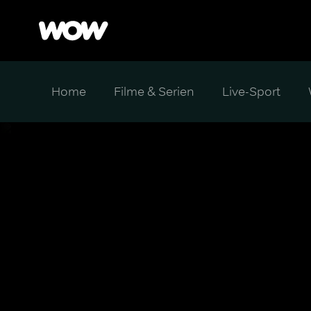
Home
Filme & Serien
Live-Sport