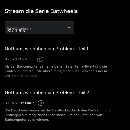
Stream die Serie Batwheels
Select Season
Gotham, wir haben ein Problem - Teil 1
S
3
Ep.
1
•
10
Min.
•
0
Als der Badcomputer seinen eigenen Satelliten aktiviert und die
Kontrolle über die Erde übernimmt, fliegen die Batwheels ins All,
um ihn aufzuhalten!
Gotham, wir haben ein Problem - Teil 2
S
3
Ep.
2
•
12
Min.
•
0
Die Batwheels reisen mit der Bat-Rocket durch den Weltraum und
umfliegen alle möglichen Hindernisse, um den Satelliten von
Badcomputer zu erreichen.