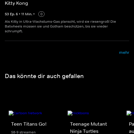
Kitty Kong
S
3
Ep.
6
•
11
Min.
•
0
Als Kitty in Ultra-Wachstums-Gas planscht, wird sie riesengroß! Die
Batwheels müssen sie und Gotham beschützen, bis sie wieder
schrumpft.
mehr
Das könnte dir auch gefallen
Teen Titans Go!
Teenage Mutant
Pa
Ninja Turtles
au
S8-9 streamen