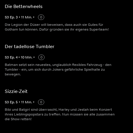
Die Betterwheels
S
3
Ep.
3
•
11
Min.
•
0
Die Legion der Düser will beweisen, dass auch sie Gutes für
Gotham tun können. Dafür gründen sie ihr eigenes Superteam!
Der tadellose Tumbler
S
3
Ep.
4
•
10
Min.
•
0
Batman setzt sein neuestes, unglaublich flexibles Fahrzeug - den
Tumbler - ein, um sich durch Jokers gefährliche Spielhalle zu
bewegen.
Sizzie-Zeit
S
3
Ep.
5
•
11
Min.
•
0
Bibi und Batgirl sind überrascht, Harley und Jestah beim Konzert
ihres Lieblingspopstars zu treffen. Nun müssen sie alle zusammen
die Show retten!