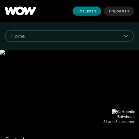
LOSLEGEN
EINLOGGEN
Batwheels
S1 and 3 streamen