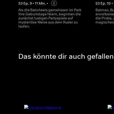
S
3
Ep.
9
•
11
Min.
•
0
S
3
Ep.
10
•
Als die Batwheels gemeinsam im Park
Batman, Buf
ihre Geburtstage feiern, beginnen die
erworbenen
zunächst lustigen Partyspiele auf
die Probe, 
mysteriöse Weise aus dem Ruder zu
magisches 
laufen.
Das könnte dir auch gefallen