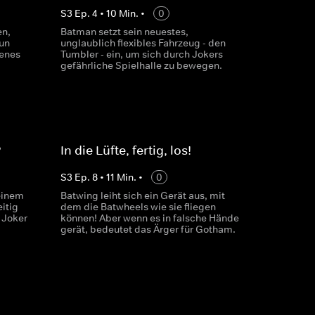
S
3
Ep.
4
•
10
Min.
•
0
en,
Batman setzt sein neuestes,
un
unglaublich flexibles Fahrzeug - den
genes
Tumbler - ein, um sich durch Jokers
gefährliche Spielhalle zu bewegen.
?
In die Lüfte, fertig, los!
S
3
Ep.
8
•
11
Min.
•
0
einem
Batwing leiht sich ein Gerät aus, mit
eitig
dem die Batwheels wie sie fliegen
 Joker
können! Aber wenn es in falsche Hände
gerät, bedeutet das Ärger für Gotham.