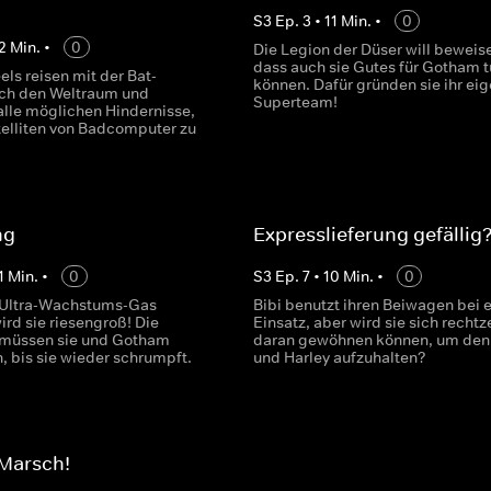
S
3
Ep.
3
•
11
Min.
•
0
2
Min.
•
0
Die Legion der Düser will beweis
dass auch sie Gutes für Gotham t
ls reisen mit der Bat-
können. Dafür gründen sie ihr ei
ch den Weltraum und
Superteam!
alle möglichen Hindernisse,
elliten von Badcomputer zu
ng
Expresslieferung gefällig
1
Min.
•
0
S
3
Ep.
7
•
10
Min.
•
0
in Ultra-Wachstums-Gas
Bibi benutzt ihren Beiwagen bei 
ird sie riesengroß! Die
Einsatz, aber wird sie sich rechtz
 müssen sie und Gotham
daran gewöhnen können, um den
, bis sie wieder schrumpft.
und Harley aufzuhalten?
 Marsch!