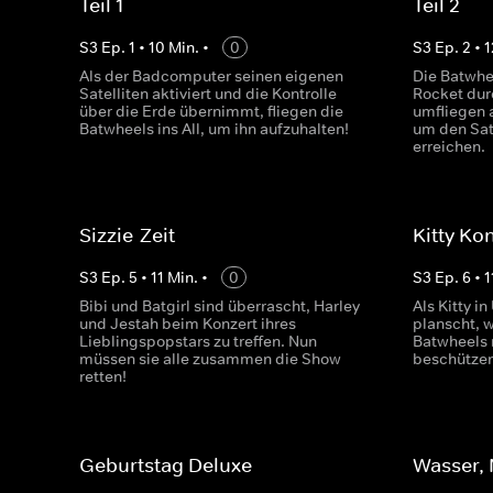
Teil 1
Teil 2
S
3
Ep.
1
•
10
Min.
•
0
S
3
Ep.
2
•
1
Als der Badcomputer seinen eigenen
Die Batwhee
Satelliten aktiviert und die Kontrolle
Rocket dur
über die Erde übernimmt, fliegen die
umfliegen 
Batwheels ins All, um ihn aufzuhalten!
um den Sat
erreichen.
Sizzie-Zeit
Kitty Ko
S
3
Ep.
5
•
11
Min.
•
0
S
3
Ep.
6
•
1
Bibi und Batgirl sind überrascht, Harley
Als Kitty 
und Jestah beim Konzert ihres
planscht, w
Lieblingspopstars zu treffen. Nun
Batwheels
müssen sie alle zusammen die Show
beschützen
retten!
Geburtstag Deluxe
Wasser,