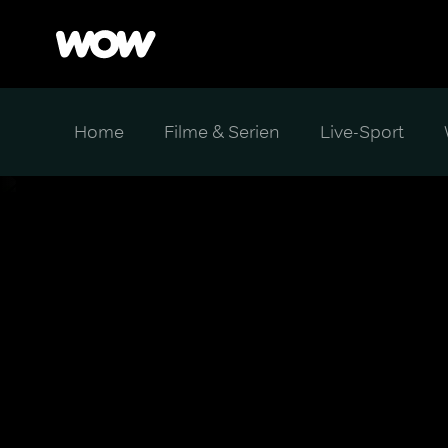
Home
Filme & Serien
Live-Sport