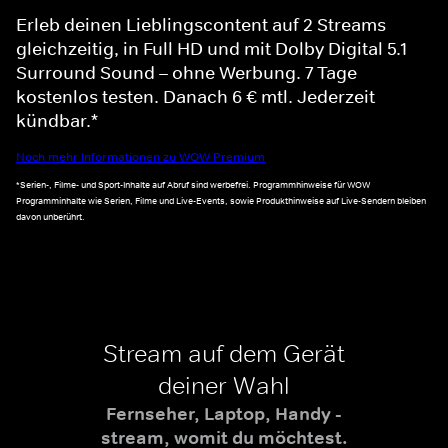
Erleb deinen Lieblingscontent auf 2 Streams
gleichzeitig, in Full HD und mit Dolby Digital 5.1
Surround Sound – ohne Werbung. 7 Tage
kostenlos testen. Danach 6 € mtl. Jederzeit
kündbar.*
Noch mehr Informationen zu WOW Premium
*Serien-, Filme- und Sport-Inhalte auf Abruf sind werbefrei. Programmhinweise für WOW
Programminhalte wie Serien, Filme und Live-Events, sowie Produkthinweise auf Live-Sendern bleiben
davon unberührt.
Stream auf dem Gerät
deiner Wahl
Fernseher, Laptop, Handy -
stream, womit du möchtest.