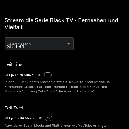
Stream die Serie Black TV - Fernsehen und
Vielfalt
Select Season
Teil Eins
S
1
Ep.
1
•
70
Min.
•
HD
12
In den 1990er-Jahren prägten erstmals schwarze Kreative das US-
Fernsehen. Gesellschaftliche Themen rückten in den Fokus - mit
Shows wie "In Living Color" und "The Arsenio Hall Show".
Teil Zwei
S
1
Ep.
2
•
89
Min.
•
HD
12
Auch durch Social Media und Plattformen wie YouTube erlangten