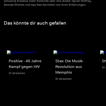
schwarze Kreative mehr Kontrolle über ihre Arbeit. Oprah Winfrey,
Shonda Rhimes und Issa Rae berichten von ihren Erfahrungen.
Das könnte dir auch gefallen
Positive - 40 Jahre
Stax: Die Musik-
S
Kampf gegen HIV
Revolution aus
S1
Memphis
S1 streamen
S1 streamen