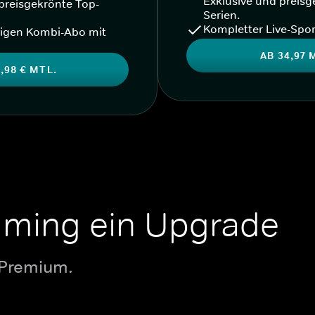
Exklusive und preisg
preisgekrönte Top-
Serien.
Kompletter Live-Spor
igen Kombi-Abo mit
AB 34,97 
,98 € MTL.
aming ein Upgrade
 Premium.