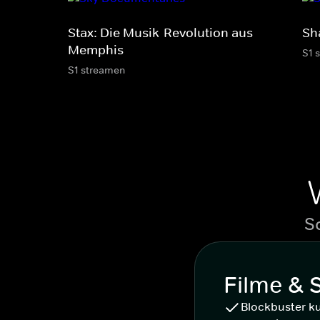
Stax: Die Musik-Revolution aus
Sh
Memphis
S1 
S1 streamen
S
Filme & 
Blockbuster k