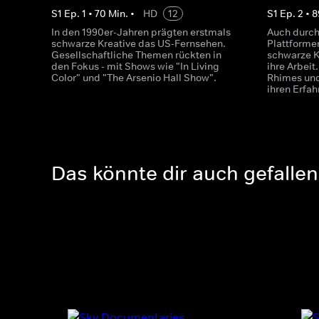
S
1
Ep.
1
•
70
Min.
•
HD
12
S
1
Ep.
2
•
8
In den 1990er-Jahren prägten erstmals
Auch durch
schwarze Kreative das US-Fernsehen.
Plattforme
Gesellschaftliche Themen rückten in
schwarze K
den Fokus - mit Shows wie "In Living
ihre Arbei
Color" und "The Arsenio Hall Show".
Rhimes und
ihren Erfa
Das könnte dir auch gefallen