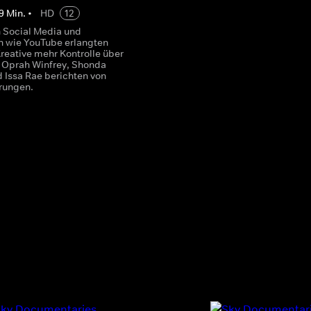
9
Min.
•
HD
12
 Social Media und
n wie YouTube erlangten
reative mehr Kontrolle über
t. Oprah Winfrey, Shonda
 Issa Rae berichten von
hrungen.