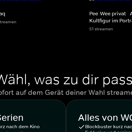
aq
Pee-Wee privat -
Kultfigur im Portr
streamen
S1 streamen
Wähl, was zu dir pass
ofort auf dem Gerät deiner Wahl stream
Serien
Alles von 
urz nach dem Kino
Blockbuster kurz na