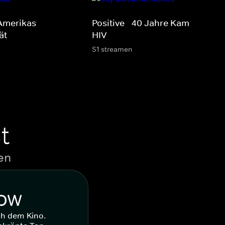
 Amerikas
Positive - 40 Jahre Kampf gege
ät
HIV
S1 streamen
t
en
WOW
ch dem Kino.