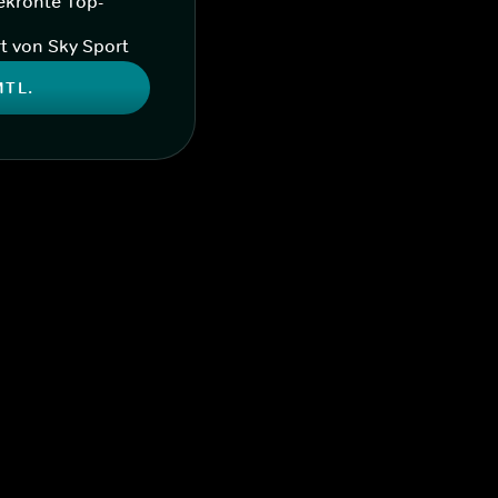
ekrönte Top-
t von Sky Sport
MTL.