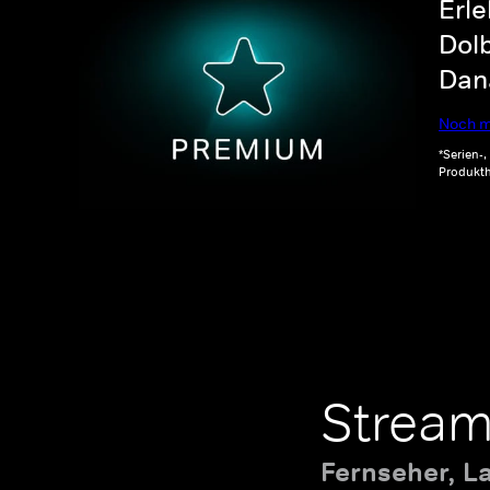
Erle
Dolb
Dana
Noch m
*Serien-
Produkth
Stream
Fernseher, L