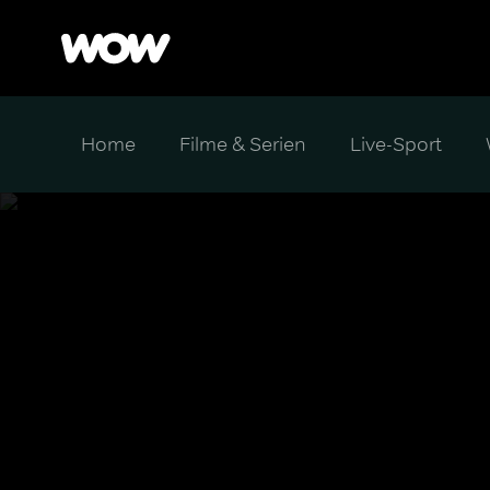
Home
Filme & Serien
Live-Sport