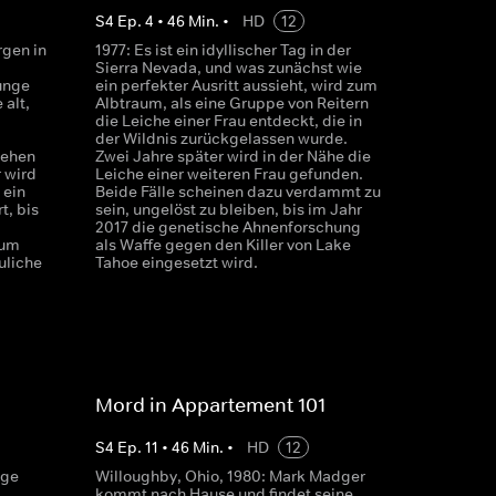
S
4
Ep.
4
•
46
Min.
•
HD
12
rgen in
1977: Es ist ein idyllischer Tag in der
Sierra Nevada, und was zunächst wie
junge
ein perfekter Ausritt aussieht, wird zum
 alt,
Albtraum, als eine Gruppe von Reitern
die Leiche einer Frau entdeckt, die in
der Wildnis zurückgelassen wurde.
sehen
Zwei Jahre später wird in der Nähe die
 wird
Leiche einer weiteren Frau gefunden.
 ein
Beide Fälle scheinen dazu verdammt zu
t, bis
sein, ungelöst zu bleiben, bis im Jahr
2017 die genetische Ahnenforschung
 um
als Waffe gegen den Killer von Lake
uliche
Tahoe eingesetzt wird.
Mord in Appartement 101
S
4
Ep.
11
•
46
Min.
•
HD
12
nge
Willoughby, Ohio, 1980: Mark Madger
kommt nach Hause und findet seine