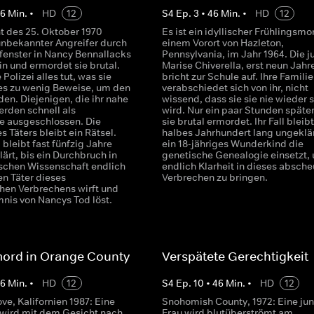
46
Min.
•
HD
12
S
4
Ep.
3
•
46
Min.
•
HD
12
ht des 25. Oktober 1970
Es ist ein idyllischer Frühlingsmo
 unbekannter Angreifer durch
einem Vorort von Hazleton,
fenster in Nancy Bennallacks
Pennsylvania, im Jahr 1964. Die 
n und ermordet sie brutal.
Marise Chiverella, erst neun Jahre
Polizei alles tut, was sie
bricht zur Schule auf. Ihre Familie
 es zu wenig Beweise, um den
verabschiedet sich von ihr, nicht
nden. Diejenigen, die ihr nahe
wissend, dass sie sie nie wieder 
erden schnell als
wird. Nur ein paar Stunden später
e ausgeschlossen. Die
sie brutal ermordet. Ihr Fall bleibt
es Täters bleibt ein Rätsel.
halbes Jahrhundert lang ungeklär
 bleibt fast fünfzig Jahre
ein 18-jähriges Wunderkind die
ärt, bis ein Durchbruch in
genetische Genealogie einsetzt,
ischen Wissenschaft endlich
endlich Klarheit in dieses absche
en Täter dieses
Verbrechen zu bringen.
hen Verbrechens wirft und
nis von Nancys Tod löst.
ord in Orange County
Verspätete Gerechtigkeit
46
Min.
•
HD
12
S
4
Ep.
10
•
46
Min.
•
HD
12
e, Kalifornien 1987: Eine
Snohomish County, 1972: Eine ju
 wird mit dem Gesicht nach
Frau wird blutüberströmt am