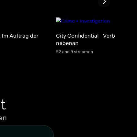
: Im Auftrag der
City Confidential - Verbrechen
nebenan
S2 and 9 streamen
t
en