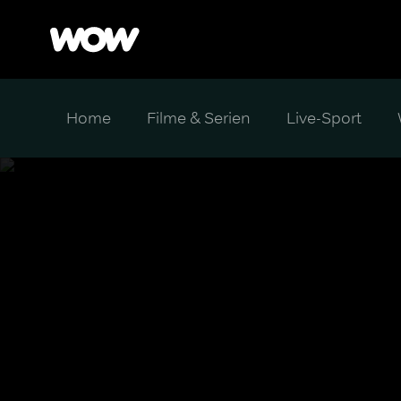
Home
Filme & Serien
Live-Sport