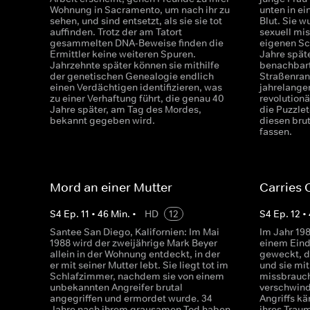
Wohnung in Sacramento, um nach ihr zu
unten in ei
sehen, und sind entsetzt, als sie sie tot
Blut. Sie w
auffinden. Trotz der am Tatort
sexuell mi
gesammelten DNA-Beweise finden die
eigenen Sc
Ermittler keine weiteren Spuren.
Jahre späte
Jahrzehnte später können sie mithilfe
benachbart
der genetischen Genealogie endlich
Straßenran
einen Verdächtigen identifizieren, was
jahrelanger
zu einer Verhaftung führt, die genau 40
revolution
Jahre später, am Tag des Mordes,
die Puzzle
bekannt gegeben wird.
diesen bru
fassen.
Mord an einer Mutter
Carries
S
4
Ep.
11
•
46
Min.
•
HD
12
S
4
Ep.
12
•
Santee San Diego, Kalifornien: Im Mai
Im Jahr 198
1988 wird der zweijährige Mark Beyer
einem Eind
allein in der Wohnung entdeckt, in der
geweckt, de
er mit seiner Mutter lebt. Sie liegt tot im
und sie mit
Schlafzimmer, nachdem sie von einem
missbraucht
unbekannten Angreifer brutal
verschwind
angegriffen und ermordet wurde. 34
Angriffs k
Jahre nach ihrem grausamen Tod haben
ihres Traum