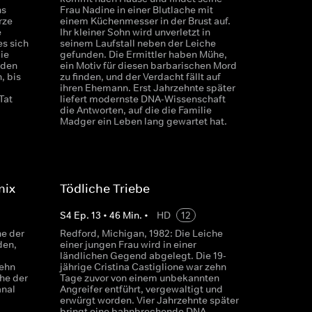
ns
Frau Nadine in einer Blutlache mit
rze
einem Küchenmesser in der Brust auf.
e
Ihr kleiner Sohn wird unverletzt in
es sich
seinem Laufstall neben der Leiche
ie
gefunden. Die Ermittler haben Mühe,
nden
ein Motiv für diesen barbarischen Mord
, bis
zu finden, und der Verdacht fällt auf
ihren Ehemann. Erst Jahrzehnte später
Tat
liefert modernste DNA-Wissenschaft
die Antworten, auf die die Familie
Madger ein Leben lang gewartet hat.
nix
Tödliche Triebe
S
4
Ep.
13
•
46
Min.
•
HD
12
he der
Redford, Michigan, 1982: Die Leiche
den,
einer jungen Frau wird in einer
ländlichen Gegend abgelegt. Die 19-
Zehn
jährige Cristina Castiglione war zehn
he der
Tage zuvor von einem unbekannten
anal
Angreifer entführt, vergewaltigt und
erwürgt worden. Vier Jahrzehnte später
bringt eine bahnbrechende DNA-