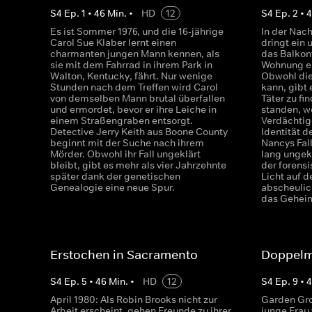
S
4
Ep.
1
•
46
Min.
•
HD
12
S
4
Ep.
2
•
Es ist Sommer 1976, und die 16-jährige
In der Nac
Carol Sue Klaber lernt einen
dringt ein
charmanten jungen Mann kennen, als
das Balkon
sie mit dem Fahrrad in ihrem Park in
Wohnung ei
Walton, Kentucky, fährt. Nur wenige
Obwohl die 
Stunden nach dem Treffen wird Carol
kann, gibt
von demselben Mann brutal überfallen
Täter zu fi
und ermordet, bevor er ihre Leiche in
standen, w
einem Straßengraben entsorgt.
Verdächtig
Detective Jerry Keith aus Boone County
Identität d
beginnt mit der Suche nach ihrem
Nancys Fall
Mörder. Obwohl ihr Fall ungeklärt
lang ungekl
bleibt, gibt es mehr als vier Jahrzehnte
der forens
später dank der genetischen
Licht auf d
Genealogie eine neue Spur.
abscheulic
das Geheim
Erstochen in Sacramento
Doppelm
S
4
Ep.
5
•
46
Min.
•
HD
12
S
4
Ep.
9
•
April 1980: Als Robin Brooks nicht zur
Garden Grov
Arbeit erscheint, gehen Freunde zu ihrer
junge Frau