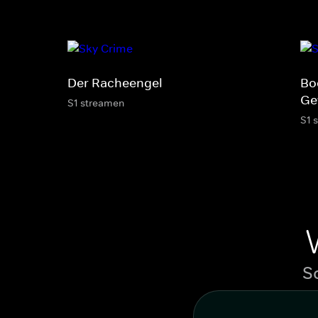
Der Racheengel
Bo
Ge
S1 streamen
S1 
S