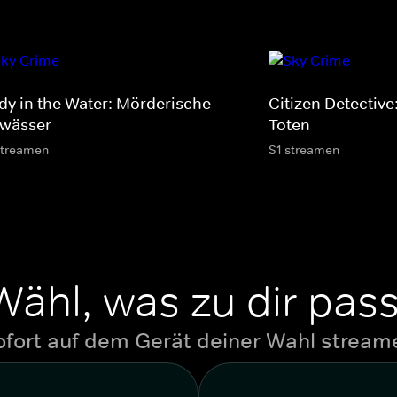
dy in the Water: Mörderische
Citizen Detective
wässer
Toten
streamen
S1 streamen
Wähl, was zu dir pass
ofort auf dem Gerät deiner Wahl stream