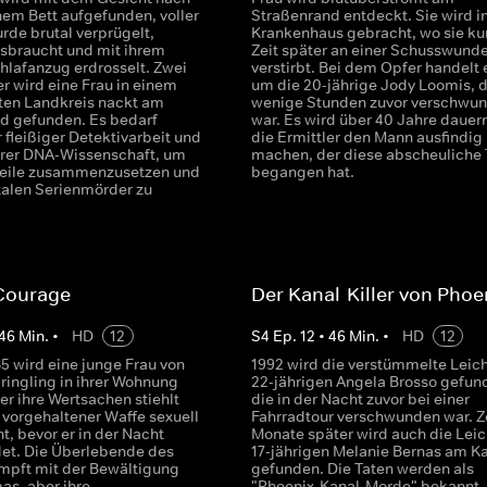
nem Bett aufgefunden, voller
Straßenrand entdeckt. Sie wird i
urde brutal verprügelt,
Krankenhaus gebracht, wo sie ku
ssbraucht und mit ihrem
Zeit später an einer Schusswund
hlafanzug erdrosselt. Zwei
verstirbt. Bei dem Opfer handelt 
r wird eine Frau in einem
um die 20-jährige Jody Loomis, d
en Landkreis nackt am
wenige Stunden zuvor verschwu
d gefunden. Es bedarf
war. Es wird über 40 Jahre dauern
 fleißiger Detektivarbeit und
die Ermittler den Mann ausfindig
ärer DNA-Wissenschaft, um
machen, der diese abscheuliche 
teile zusammenzusetzen und
begangen hat.
talen Serienmörder zu
 Courage
Der Kanal-Killer von Phoe
46
Min.
•
HD
12
S
4
Ep.
12
•
46
Min.
•
HD
12
5 wird eine junge Frau von
1992 wird die verstümmelte Leic
ringling in ihrer Wohnung
22-jährigen Angela Brosso gefun
r ihre Wertsachen stiehlt
die in der Nacht zuvor bei einer
 vorgehaltener Waffe sexuell
Fahrradtour verschwunden war. 
, bevor er in der Nacht
Monate später wird auch die Leic
et. Die Überlebende des
17-jährigen Melanie Bernas am K
ämpft mit der Bewältigung
gefunden. Die Taten werden als
as, aber ihre
"Phoenix-Kanal-Morde" bekannt.