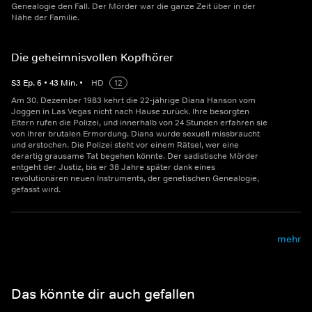
Genealogie den Fall. Der Mörder war die ganze Zeit über in der
Nähe der Familie.
Die geheimnisvollen Kopfhörer
S
3
Ep.
6
•
43
Min.
•
HD
12
Am 30. Dezember 1983 kehrt die 22-jährige Diana Hanson vom
Joggen in Las Vegas nicht nach Hause zurück. Ihre besorgten
Eltern rufen die Polizei, und innerhalb von 24 Stunden erfahren sie
von ihrer brutalen Ermordung. Diana wurde sexuell missbraucht
und erstochen. Die Polizei steht vor einem Rätsel, wer eine
derartig grausame Tat begehen könnte. Der sadistische Mörder
entgeht der Justiz, bis er 38 Jahre später dank eines
revolutionären neuen Instruments, der genetischen Genealogie,
gefasst wird.
mehr
Das könnte dir auch gefallen