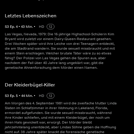
Letztes Lebenszeichen
S
3
Ep.
4
•
43
Min.
•
HD
12
Las Vegas, Nevada, 1979: Die 16-jährige Highschool-Schülerin Kim
Bryant wird zuletzt vor einem Dairy-Queen-Restaurant gesehen.
Drei Wochen später wird ihre Leiche von drei Teenagern entdeckt,
die am Stadtrand wandern. Sie wurde sexuell missbraucht und mit
einem Stein erschlagen. Welcher brutale Täter wäre zu so etwas
fähig? Der Polizei von Las Vegas gehen die Spuren aus, aber
nachdem der Fall über 40 Jahre lang ungeklärt war, gibt die
genetische Ahnenforschung dem Mörder einen Namen.
Der Kleiderbügel-Killer
S
3
Ep.
5
•
44
Min.
•
HD
12
Am Morgen des 4. September 1981 wird die zweifache Mutter Linda
Slaten im Schlafzimmer in ihrer Wohnung in Lakeland, Florida,
ermordet aufgefunden. Sie wurde sexuell missbraucht, während
ihre Kinder schliefen, und mit einem Kleiderbügel, der noch um
ihren Hals gewickelt war, erwürgt. Der Mörder bleibt
jahrzehntelang unentdeckt, aber Lindas Söhne geben die Hoffnung
nicht auf. 38 Jahre später knackt die forensische genetische