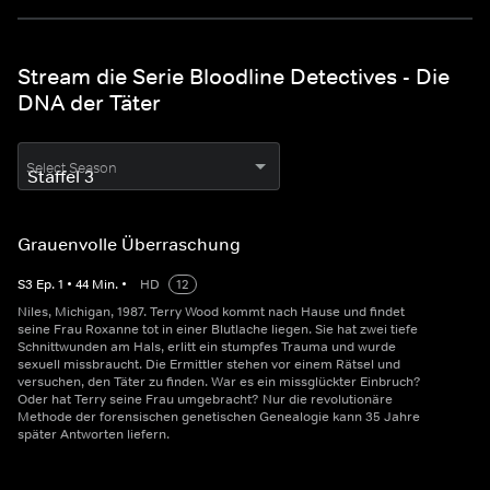
Stream die Serie Bloodline Detectives - Die
DNA der Täter
Select Season
Grauenvolle Überraschung
S
3
Ep.
1
•
44
Min.
•
HD
12
Niles, Michigan, 1987. Terry Wood kommt nach Hause und findet
seine Frau Roxanne tot in einer Blutlache liegen. Sie hat zwei tiefe
Schnittwunden am Hals, erlitt ein stumpfes Trauma und wurde
sexuell missbraucht. Die Ermittler stehen vor einem Rätsel und
versuchen, den Täter zu finden. War es ein missglückter Einbruch?
Oder hat Terry seine Frau umgebracht? Nur die revolutionäre
Methode der forensischen genetischen Genealogie kann 35 Jahre
später Antworten liefern.