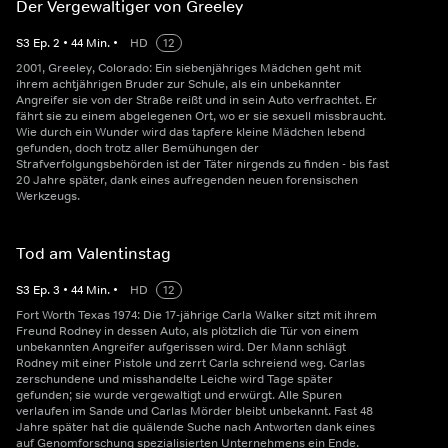
Der Vergewaltiger von Greeley
S
3
Ep.
2
•
44
Min.
•
HD
12
2001, Greeley, Colorado: Ein siebenjähriges Mädchen geht mit
ihrem achtjährigen Bruder zur Schule, als ein unbekannter
Angreifer sie von der Straße reißt und in sein Auto verfrachtet. Er
fährt sie zu einem abgelegenen Ort, wo er sie sexuell missbraucht.
Wie durch ein Wunder wird das tapfere kleine Mädchen lebend
gefunden, doch trotz aller Bemühungen der
Strafverfolgungsbehörden ist der Täter nirgends zu finden - bis fast
20 Jahre später, dank eines aufregenden neuen forensischen
Werkzeugs.
Tod am Valentinstag
S
3
Ep.
3
•
44
Min.
•
HD
12
Fort Worth Texas 1974: Die 17-jährige Carla Walker sitzt mit ihrem
Freund Rodney in dessen Auto, als plötzlich die Tür von einem
unbekannten Angreifer aufgerissen wird. Der Mann schlägt
Rodney mit einer Pistole und zerrt Carla schreiend weg. Carlas
zerschundene und misshandelte Leiche wird Tage später
gefunden; sie wurde vergewaltigt und erwürgt. Alle Spuren
verlaufen im Sande und Carlas Mörder bleibt unbekannt. Fast 48
Jahre später hat die quälende Suche nach Antworten dank eines
auf Genomforschung spezialisierten Unternehmens ein Ende.