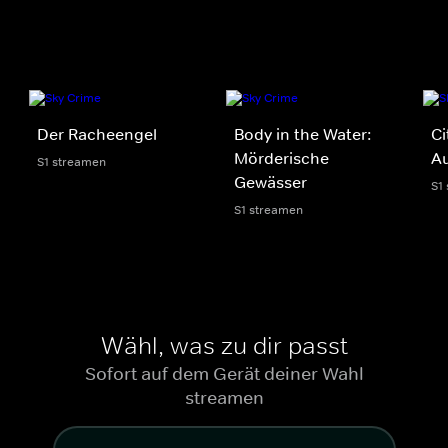
Der Racheengel
Body in the Water:
Ci
Mörderische
Au
S1 streamen
Gewässer
S1
S1 streamen
Wähl, was zu dir passt
Sofort auf dem Gerät deiner Wahl
streamen