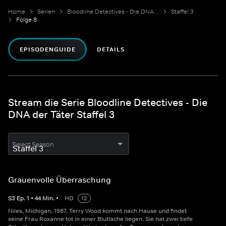
Home
Serien
Bloodline Detectives - Die DNA der Täter
Staffel 3
Folge 8
EPISODENGUIDE
DETAILS
Stream die Serie Bloodline Detectives - Die
DNA der Täter Staffel 3
Select Season
Grauenvolle Überraschung
S
3
Ep.
1
•
44
Min.
•
HD
12
Niles, Michigan, 1987. Terry Wood kommt nach Hause und findet
seine Frau Roxanne tot in einer Blutlache liegen. Sie hat zwei tiefe