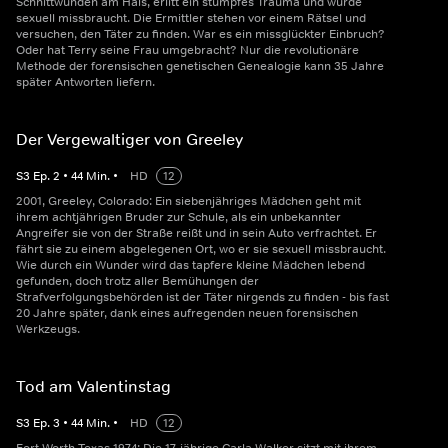
Schnittwunden am Hals, erlitt ein stumpfes Trauma und wurde
sexuell missbraucht. Die Ermittler stehen vor einem Rätsel und
versuchen, den Täter zu finden. War es ein missglückter Einbruch?
Oder hat Terry seine Frau umgebracht? Nur die revolutionäre
Methode der forensischen genetischen Genealogie kann 35 Jahre
später Antworten liefern.
Der Vergewaltiger von Greeley
S
3
Ep.
2
•
44
Min.
•
HD
12
2001, Greeley, Colorado: Ein siebenjähriges Mädchen geht mit
ihrem achtjährigen Bruder zur Schule, als ein unbekannter
Angreifer sie von der Straße reißt und in sein Auto verfrachtet. Er
fährt sie zu einem abgelegenen Ort, wo er sie sexuell missbraucht.
Wie durch ein Wunder wird das tapfere kleine Mädchen lebend
gefunden, doch trotz aller Bemühungen der
Strafverfolgungsbehörden ist der Täter nirgends zu finden - bis fast
20 Jahre später, dank eines aufregenden neuen forensischen
Werkzeugs.
Tod am Valentinstag
S
3
Ep.
3
•
44
Min.
•
HD
12