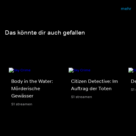
mehr
Das könnte dir auch gefallen
Body in the Water:
Citizen Detective: Im
D
Mörderische
Auftrag der Toten
S1
Gewässer
S1 streamen
S1 streamen