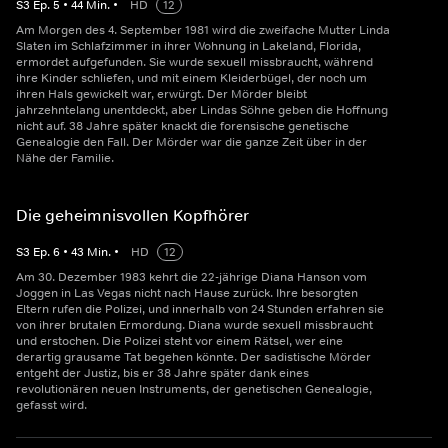
S
3
Ep.
5
•
44
Min.
•
HD
12
Am Morgen des 4. September 1981 wird die zweifache Mutter Linda
Slaten im Schlafzimmer in ihrer Wohnung in Lakeland, Florida,
ermordet aufgefunden. Sie wurde sexuell missbraucht, während
ihre Kinder schliefen, und mit einem Kleiderbügel, der noch um
ihren Hals gewickelt war, erwürgt. Der Mörder bleibt
jahrzehntelang unentdeckt, aber Lindas Söhne geben die Hoffnung
nicht auf. 38 Jahre später knackt die forensische genetische
Genealogie den Fall. Der Mörder war die ganze Zeit über in der
Nähe der Familie.
Die geheimnisvollen Kopfhörer
S
3
Ep.
6
•
43
Min.
•
HD
12
Am 30. Dezember 1983 kehrt die 22-jährige Diana Hanson vom
Joggen in Las Vegas nicht nach Hause zurück. Ihre besorgten
Eltern rufen die Polizei, und innerhalb von 24 Stunden erfahren sie
von ihrer brutalen Ermordung. Diana wurde sexuell missbraucht
und erstochen. Die Polizei steht vor einem Rätsel, wer eine
derartig grausame Tat begehen könnte. Der sadistische Mörder
entgeht der Justiz, bis er 38 Jahre später dank eines
revolutionären neuen Instruments, der genetischen Genealogie,
gefasst wird.