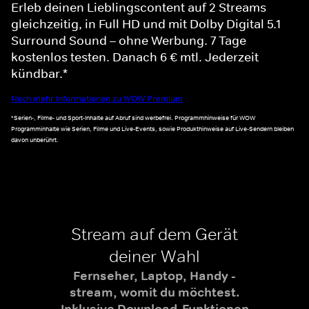
Erleb deinen Lieblingscontent auf 2 Streams
gleichzeitig, in Full HD und mit Dolby Digital 5.1
Surround Sound – ohne Werbung. 7 Tage
kostenlos testen. Danach 6 € mtl. Jederzeit
kündbar.*
Noch mehr Informationen zu WOW Premium
*Serien-, Filme- und Sport-Inhalte auf Abruf sind werbefrei. Programmhinweise für WOW
Programminhalte wie Serien, Filme und Live-Events, sowie Produkthinweise auf Live-Sendern bleiben
davon unberührt.
Stream auf dem Gerät
deiner Wahl
Fernseher, Laptop, Handy -
stream, womit du möchtest.
Inklusive Download-Funktionen