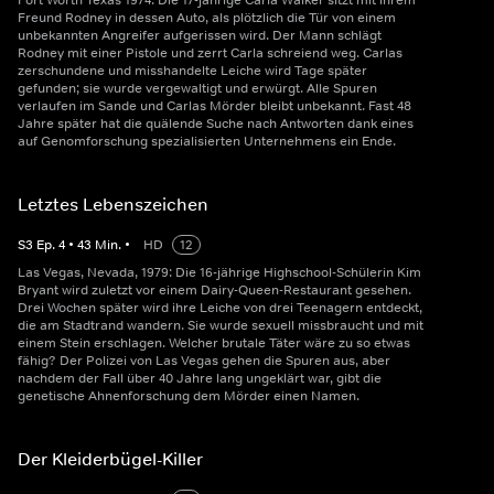
Fort Worth Texas 1974: Die 17-jährige Carla Walker sitzt mit ihrem
Freund Rodney in dessen Auto, als plötzlich die Tür von einem
unbekannten Angreifer aufgerissen wird. Der Mann schlägt
Rodney mit einer Pistole und zerrt Carla schreiend weg. Carlas
zerschundene und misshandelte Leiche wird Tage später
gefunden; sie wurde vergewaltigt und erwürgt. Alle Spuren
verlaufen im Sande und Carlas Mörder bleibt unbekannt. Fast 48
Jahre später hat die quälende Suche nach Antworten dank eines
auf Genomforschung spezialisierten Unternehmens ein Ende.
Letztes Lebenszeichen
S
3
Ep.
4
•
43
Min.
•
HD
12
Las Vegas, Nevada, 1979: Die 16-jährige Highschool-Schülerin Kim
Bryant wird zuletzt vor einem Dairy-Queen-Restaurant gesehen.
Drei Wochen später wird ihre Leiche von drei Teenagern entdeckt,
die am Stadtrand wandern. Sie wurde sexuell missbraucht und mit
einem Stein erschlagen. Welcher brutale Täter wäre zu so etwas
fähig? Der Polizei von Las Vegas gehen die Spuren aus, aber
nachdem der Fall über 40 Jahre lang ungeklärt war, gibt die
genetische Ahnenforschung dem Mörder einen Namen.
Der Kleiderbügel-Killer