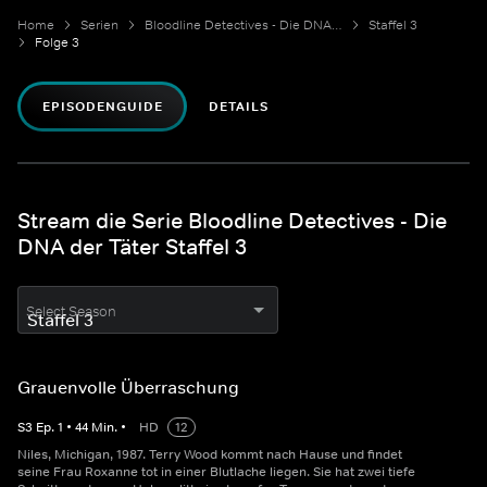
Home
Serien
Bloodline Detectives - Die DNA der Täter
Staffel 3
Folge 3
EPISODENGUIDE
DETAILS
Stream die Serie Bloodline Detectives - Die
DNA der Täter Staffel 3
Select Season
Grauenvolle Überraschung
S
3
Ep.
1
•
44
Min.
•
HD
12
Niles, Michigan, 1987. Terry Wood kommt nach Hause und findet
seine Frau Roxanne tot in einer Blutlache liegen. Sie hat zwei tiefe