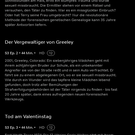
Schnittwunden am Hals, erlitt ein stumpfes Trauma und wurde
sexuell missbraucht. Die Ermittler stehen vor einem Rätsel und
versuchen, den Täter zu finden. War es ein missglückter Einbruch?
Oder hat Terry seine Frau umgebracht? Nur die revolutionäre
Methode der forensischen genetischen Genealogie kann 35 Jahre
später Antworten liefern.
Der Vergewaltiger von Greeley
S
3
Ep.
2
•
44
Min.
•
HD
12
2001, Greeley, Colorado: Ein siebenjähriges Mädchen geht mit
ihrem achtjährigen Bruder zur Schule, als ein unbekannter
Angreifer sie von der Straße reißt und in sein Auto verfrachtet. Er
fährt sie zu einem abgelegenen Ort, wo er sie sexuell missbraucht.
Wie durch ein Wunder wird das tapfere kleine Mädchen lebend
gefunden, doch trotz aller Bemühungen der
Strafverfolgungsbehörden ist der Täter nirgends zu finden - bis fast
20 Jahre später, dank eines aufregenden neuen forensischen
Werkzeugs.
Tod am Valentinstag
S
3
Ep.
3
•
44
Min.
•
HD
12