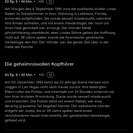
S
3
Ep.
5
•
44
Min.
•
HD
12
Am Morgen des 4. September 1981 wird die zweifache Mutter Linda
Slaten im Schlafzimmer in ihrer Wohnung in Lakeland, Florida,
ermordet aufgefunden. Sie wurde sexuell missbraucht, während
ihre Kinder schliefen, und mit einem Kleiderbügel, der noch um
ihren Hals gewickelt war, erwürgt. Der Mörder bleibt
jahrzehntelang unentdeckt, aber Lindas Söhne geben die Hoffnung
nicht auf. 38 Jahre später knackt die forensische genetische
Genealogie den Fall. Der Mörder war die ganze Zeit über in der
Nähe der Familie.
Die geheimnisvollen Kopfhörer
S
3
Ep.
6
•
43
Min.
•
HD
12
Am 30. Dezember 1983 kehrt die 22-jährige Diana Hanson vom
Joggen in Las Vegas nicht nach Hause zurück. Ihre besorgten
Eltern rufen die Polizei, und innerhalb von 24 Stunden erfahren sie
von ihrer brutalen Ermordung. Diana wurde sexuell missbraucht
und erstochen. Die Polizei steht vor einem Rätsel, wer eine
derartig grausame Tat begehen könnte. Der sadistische Mörder
entgeht der Justiz, bis er 38 Jahre später dank eines
revolutionären neuen Instruments, der genetischen Genealogie,
gefasst wird.