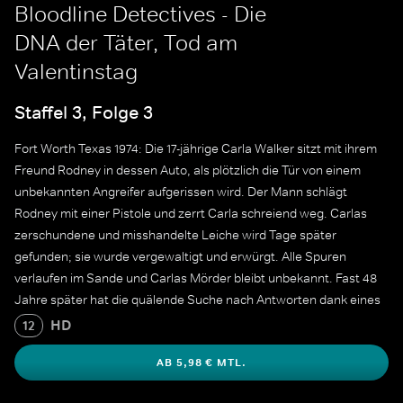
Bloodline Detectives - Die
DNA der Täter, Tod am
Valentinstag
Staffel 3, Folge 3
Fort Worth Texas 1974: Die 17-jährige Carla Walker sitzt mit ihrem
Freund Rodney in dessen Auto, als plötzlich die Tür von einem
unbekannten Angreifer aufgerissen wird. Der Mann schlägt
Rodney mit einer Pistole und zerrt Carla schreiend weg. Carlas
zerschundene und misshandelte Leiche wird Tage später
gefunden; sie wurde vergewaltigt und erwürgt. Alle Spuren
verlaufen im Sande und Carlas Mörder bleibt unbekannt. Fast 48
Jahre später hat die quälende Suche nach Antworten dank eines
auf Genomforschung spezialisierten Unternehmens ein Ende.
HD
12
AB 5,98 € MTL.