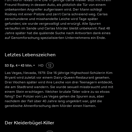
Fort Worth Texas 1974: Die 17-jährige Carla Walker sitzt mit ihrem
Freund Rodney in dessen Auto, als plötzlich die Tür von einem
unbekannten Angreifer aufgerissen wird. Der Mann schlägt
Rodney mit einer Pistole und zerrt Carla schreiend weg. Carlas
zerschundene und misshandelte Leiche wird Tage später
gefunden; sie wurde vergewaltigt und erwürgt. Alle Spuren
verlaufen im Sande und Carlas Mörder bleibt unbekannt. Fast 48
Jahre später hat die quälende Suche nach Antworten dank eines
auf Genomforschung spezialisierten Unternehmens ein Ende.
Letztes Lebenszeichen
S
3
Ep.
4
•
43
Min.
•
HD
12
Las Vegas, Nevada, 1979: Die 16-jährige Highschool-Schülerin Kim
Bryant wird zuletzt vor einem Dairy-Queen-Restaurant gesehen.
Drei Wochen später wird ihre Leiche von drei Teenagern entdeckt,
die am Stadtrand wandern. Sie wurde sexuell missbraucht und mit
einem Stein erschlagen. Welcher brutale Täter wäre zu so etwas
fähig? Der Polizei von Las Vegas gehen die Spuren aus, aber
nachdem der Fall über 40 Jahre lang ungeklärt war, gibt die
genetische Ahnenforschung dem Mörder einen Namen.
Der Kleiderbügel-Killer