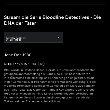
Stream die Serie Bloodline Detectives - Die
DNA der Täter
Select Season
Jane Doe 1980
S
6
Ep.
1
•
46
Min.
•
HD
12
1980 wurde in Daytona Beach, Florida, ein unbekanntes Mordopfer
gefunden. Jahrzehntelang als "Jane Doe 1980" bekannt, waren
ihre Überreste eine eindringliche Erinnerung an ungelöste Gewalt
in der Gemeinde. Der Fall nahm eine dramatische Wendung, als die
moderne forensische genetische Genealogie im März 2024 endlich
das Rätsel löste. Das Opfer war Pamela Kay Wittman, die 1979 oder
1980 verschwunden war. Ihre Leiche wurde mit dem berüchtigten
Serienmörder Gerald Stano in Verbindung gebracht, der für den
Tod zahlreicher Frauen verantwortlich war.