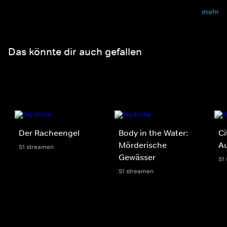
mehr
Das könnte dir auch gefallen
Der Racheengel
Body in the Water:
Ci
Mörderische
Au
S1 streamen
Gewässer
S1
S1 streamen