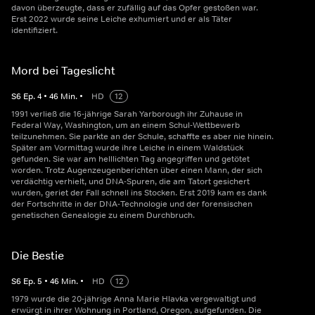
davon überzeugte, dass er zufällig auf das Opfer gestoßen war.
Erst 2022 wurde seine Leiche exhumiert und er als Täter
identifiziert.
Mord bei Tageslicht
S
6
Ep.
4
•
46
Min.
•
HD
12
1991 verließ die 16-jährige Sarah Yarborough ihr Zuhause in
Federal Way, Washington, um an einem Schul-Wettbewerb
teilzunehmen. Sie parkte an der Schule, schaffte es aber nie hinein.
Später am Vormittag wurde ihre Leiche in einem Waldstück
gefunden. Sie war am helllichten Tag angegriffen und getötet
worden. Trotz Augenzeugenberichten über einen Mann, der sich
verdächtig verhielt, und DNA-Spuren, die am Tatort gesichert
wurden, geriet der Fall schnell ins Stocken. Erst 2019 kam es dank
der Fortschritte in der DNA-Technologie und der forensischen
genetischen Genealogie zu einem Durchbruch.
Die Bestie
S
6
Ep.
5
•
46
Min.
•
HD
12
1979 wurde die 20-jährige Anna Marie Hlavka vergewaltigt und
erwürgt in ihrer Wohnung in Portland, Oregon, aufgefunden. Die