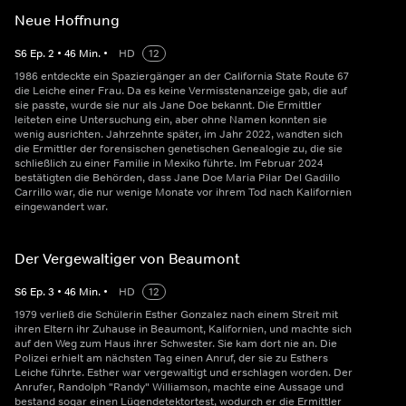
Neue Hoffnung
S
6
Ep.
2
•
46
Min.
•
HD
12
1986 entdeckte ein Spaziergänger an der California State Route 67
die Leiche einer Frau. Da es keine Vermisstenanzeige gab, die auf
sie passte, wurde sie nur als Jane Doe bekannt. Die Ermittler
leiteten eine Untersuchung ein, aber ohne Namen konnten sie
wenig ausrichten. Jahrzehnte später, im Jahr 2022, wandten sich
die Ermittler der forensischen genetischen Genealogie zu, die sie
schließlich zu einer Familie in Mexiko führte. Im Februar 2024
bestätigten die Behörden, dass Jane Doe Maria Pilar Del Gadillo
Carrillo war, die nur wenige Monate vor ihrem Tod nach Kalifornien
eingewandert war.
Der Vergewaltiger von Beaumont
S
6
Ep.
3
•
46
Min.
•
HD
12
1979 verließ die Schülerin Esther Gonzalez nach einem Streit mit
ihren Eltern ihr Zuhause in Beaumont, Kalifornien, und machte sich
auf den Weg zum Haus ihrer Schwester. Sie kam dort nie an. Die
Polizei erhielt am nächsten Tag einen Anruf, der sie zu Esthers
Leiche führte. Esther war vergewaltigt und erschlagen worden. Der
Anrufer, Randolph "Randy" Williamson, machte eine Aussage und
bestand sogar einen Lügendetektortest, wodurch er die Ermittler