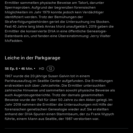
Ermittler sammelten physische Beweise am Tatort, darunter
Spermaproben. Aufgrund der begrenzten forensischen
Möglichkeiten im Jahr 1979 konnte jedoch kein Verdächtiger
identifiziert werden. Trotz der Bemühungen der
Strafverfolgungsbehörden geriet die Untersuchung ins Stocken.
Fast 40 Jahre lang blieb Annas Mord unaufgeklärt. 2019 gaben die
Ermittler die konservierte DNA in eine öffentliche Genealogie-
Datenbank ein, und fanden eine Übereinstimmung: Jerry Walter
McFadden.
Leiche in der Parkgarage
S
6
Ep.
6
•
46
Min.
•
HD
12
1967 wurde die 20-jährige Susan Galvin tot in einem
Parkhausaufzug im Seattle Center aufgefunden. Die Ermittlungen
erstreckten sich über Jahrzehnte. Die Ermittler untersuchten
zahlreiche Hinweise und sammelten sowohl physische Beweise als
auch Augenzeugenberichte. Trotz der damals gesammelten
Beweise wurde der Fall für über 50 Jahre zu den Akten gelegt. Im
Jahr 2018 nahmen die Ermittler die Untersuchungen mit Hilfe der
forensischen genetischen Genealogie wieder auf. Sie erstellten
anhand der DNA-Spuren einen Stammbaum, der zu Frank Wypych
führte, einem Mann aus Seattle, der 1987 verstorben war.