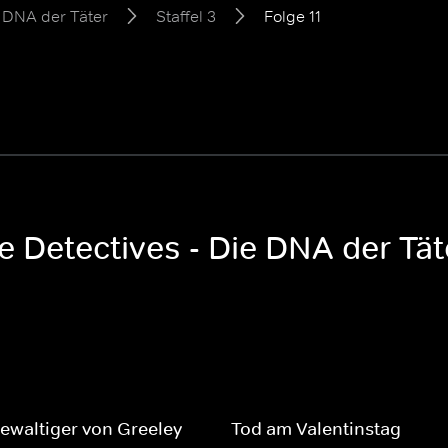
e DNA der Täter
Staffel 3
Folge 11
e Detectives - Die DNA der Täte
ewaltiger von Greeley
Tod am Valentinstag