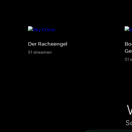
Der Racheengel
Bo
Ge
S1 streamen
S1 
S