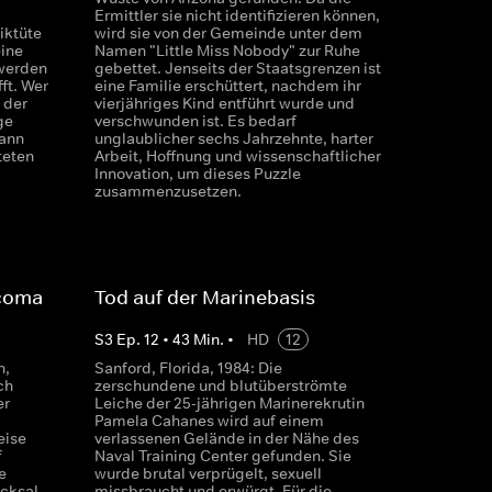
d
Ermittler sie nicht identifizieren können,
iktüte
wird sie von der Gemeinde unter dem
eine
Namen "Little Miss Nobody" zur Ruhe
 werden
gebettet. Jenseits der Staatsgrenzen ist
ft. Wer
eine Familie erschüttert, nachdem ihr
f der
vierjähriges Kind entführt wurde und
ge
verschwunden ist. Es bedarf
kann
unglaublicher sechs Jahrzehnte, harter
teten
Arbeit, Hoffnung und wissenschaftlicher
Innovation, um dieses Puzzle
zusammenzusetzen.
acoma
Tod auf der Marinebasis
S
3
Ep.
12
•
43
Min.
•
HD
12
n,
Sanford, Florida, 1984: Die
ch
zerschundene und blutüberströmte
er
Leiche der 25-jährigen Marinerekrutin
Pamela Cahanes wird auf einem
eise
verlassenen Gelände in der Nähe des
f
Naval Training Center gefunden. Sie
e
wurde brutal verprügelt, sexuell
cksal.
missbraucht und erwürgt. Für die