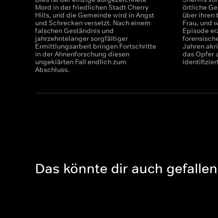
Mord in der friedlichen Stadt Cherry
örtliche G
Hills, und die Gemeinde wird in Angst
über ihren 
und Schrecken versetzt. Nach einem
Frau, und 
falschen Geständnis und
Episode erz
jahrzehntelanger sorgfältiger
forensisch
Ermittlungsarbeit bringen Fortschritte
Jahren akri
in der Ahnenforschung diesen
das Opfer 
ungeklärten Fall endlich zum
identifizier
Abschluss.
Das könnte dir auch gefallen