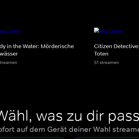
dy in the Water: Mörderische
Citizen Detective
wässer
Toten
streamen
S1 streamen
Wähl, was zu dir pass
ofort auf dem Gerät deiner Wahl stream