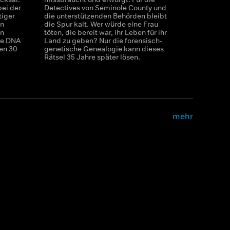
bei der
Detectives von Seminole County und
iger
die unterstützenden Behörden bleibt
in
die Spur kalt. Wer würde eine Frau
en
töten, die bereit war, ihr Leben für ihr
he DNA
Land zu geben? Nur die forensisch-
en 30
genetische Genealogie kann dieses
Rätsel 35 Jahre später lösen.
mehr