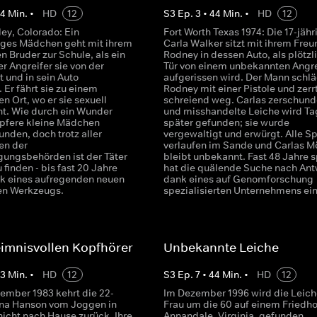
44
Min.
•
HD
12
S
3
Ep.
3
•
44
Min.
•
HD
12
ey, Colorado: Ein
Fort Worth Texas 1974: Die 17-jähr
iges Mädchen geht mit ihrem
Carla Walker sitzt mit ihrem Freu
n Bruder zur Schule, als ein
Rodney in dessen Auto, als plötzl
r Angreifer sie von der
Tür von einem unbekannten Angre
t und in sein Auto
aufgerissen wird. Der Mann schlä
. Er fährt sie zu einem
Rodney mit einer Pistole und zerr
 Ort, wo er sie sexuell
schreiend weg. Carlas zerschun
t. Wie durch ein Wunder
und misshandelte Leiche wird Ta
apfere kleine Mädchen
später gefunden; sie wurde
nden, doch trotz aller
vergewaltigt und erwürgt. Alle S
n der
verlaufen im Sande und Carlas M
lgungsbehörden ist der Täter
bleibt unbekannt. Fast 48 Jahre s
 finden - bis fast 20 Jahre
hat die quälende Suche nach Ant
nk eines aufregenden neuen
dank eines auf Genomforschung
en Werkzeugs.
spezialisierten Unternehmens ei
imnisvollen Kopfhörer
Unbekannte Leiche
43
Min.
•
HD
12
S
3
Ep.
7
•
44
Min.
•
HD
12
ember 1983 kehrt die 22-
Im Dezember 1996 wird die Leich
ana Hanson vom Joggen in
Frau um die 60 auf einem Friedho
nicht nach Hause zurück. Ihre
Annandale, Virginia, gefunden,