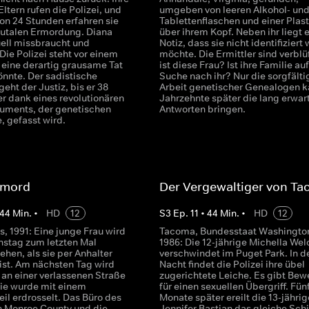
ltern rufen die Polizei, und
umgeben von leeren Alkohol- un
von 24 Stunden erfahren sie
Tablettenflaschen und einer Plast
brutalen Ermordung. Diana
über ihrem Kopf. Neben ihr liegt 
ell missbraucht und
Notiz, dass sie nicht identifiziert
Die Polizei steht vor einem
möchte. Die Ermittler sind verblüf
 eine derartig grausame Tat
ist diese Frau? Ist ihre Familie au
nnte. Der sadistische
Suche nach ihr? Nur die sorgfälti
eht der Justiz, bis er 38
Arbeit genetischer Genealogen 
er dank eines revolutionären
Jahrzehnte später die lang erwar
ruments, der genetischen
Antworten bringen.
, gefasst wird.
rmord
Der Vergewaltiger von T
44
Min.
•
HD
12
S
3
Ep.
11
•
44
Min.
•
HD
12
s, 1991: Eine junge Frau wird
Tacoma, Bundesstaat Washingto
nstag zum letzten Mal
1986: Die 12-jährige Michella Wel
hen, als sie per Anhalter
verschwindet im Puget Park. In d
ist. Am nächsten Tag wird
Nacht findet die Polizei ihre übel
 an einer verlassenen Straße
zugerichtete Leiche. Es gibt Bew
sie wurde mit einem
für einen sexuellen Übergriff. Fün
eil erdrosselt. Das Büro des
Monate später ereilt die 13-jährig
on Monroe County und die
Jennifer Bastian das gleiche Schi