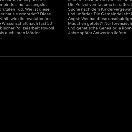
emeinde sind fassungslos
Die Polizei von Tacoma ist ratlos 
brutalen Tod. Wer ist diese
Suche nach dem Kindervergewalt
wer hat sie ermordet? Diese
und -mörder. Die Gemeinde lebt 
ählt, wie die revolutionäre
Angst: Wer hat diese unschuldig
e Wissenschaft nach fast 30
Mädchen getötet? Nur forensisc
bischer Polizeiarbeit sowohl
und genetische Genealogie könn
als auch ihren Mörder
Jahre später Antworten liefern.
t.