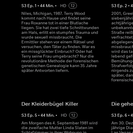
S
3
Ep.
1
•
44
Min.
•
HD
12
S
3
Ep.
2
•
Niles, Michigan, 1987. Terry Wood
2001, Greel
kommt nach Hause und findet seine
siebenjähr
Frau Roxanne tot in einer Blutlache
achtjährige
liegen. Sie hat zwei tiefe Schnittwunden
unbekannte
am Hals, erlitt ein stumpfes Trauma und
Straße reiß
wurde sexuell missbraucht. Die
verfrachtet
Ermittler stehen vor einem Rätsel und
abgelegenen
versuchen, den Täter zu finden. War es
missbrauch
ein missglückter Einbruch? Oder hat
wird das t
Terry seine Frau umgebracht? Nur die
lebend gefu
revolutionäre Methode der forensischen
Bemühunge
genetischen Genealogie kann 35 Jahre
Strafverfo
später Antworten liefern.
nirgends zu
später, da
forensisch
Der Kleiderbügel-Killer
Die gehe
S
3
Ep.
5
•
44
Min.
•
HD
12
S
3
Ep.
6
•
Am Morgen des 4. September 1981 wird
Am 30. Dez
die zweifache Mutter Linda Slaten im
jährige Di
Schlafzimmer in ihrer Wohnung in
Las Vegas 