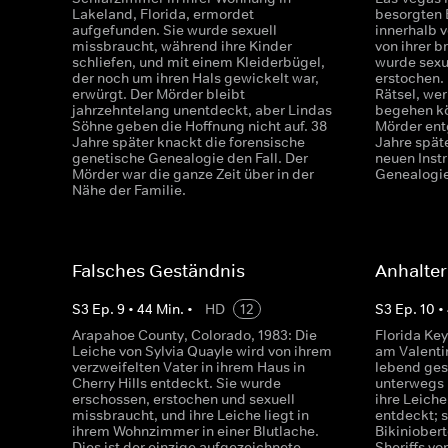
Lakeland, Florida, ermordet
besorgten E
aufgefunden. Sie wurde sexuell
innerhalb 
missbraucht, während ihre Kinder
von ihrer 
schliefen, und mit einem Kleiderbügel,
wurde sexu
der noch um ihren Hals gewickelt war,
erstochen. 
erwürgt. Der Mörder bleibt
Rätsel, wer
jahrzehntelang unentdeckt, aber Lindas
begehen kö
Söhne geben die Hoffnung nicht auf. 38
Mörder entg
Jahre später knackt die forensische
Jahre spät
genetische Genealogie den Fall. Der
neuen Inst
Mörder war die ganze Zeit über in der
Genealogie
Nähe der Familie.
Falsches Geständnis
Anhalte
S
3
Ep.
9
•
44
Min.
•
HD
12
S
3
Ep.
10
•
Arapahoe County, Colorado, 1983: Die
Florida Key
Leiche von Sylvia Quayle wird von ihrem
am Valenti
verzweifelten Vater in ihrem Haus in
lebend gese
Cherry Hills entdeckt. Sie wurde
unterwegs 
erschossen, erstochen und sexuell
ihre Leiche
missbraucht, und ihre Leiche liegt in
entdeckt; 
ihrem Wohnzimmer in einer Blutlache.
Bikiniobert
Dies ist der einzige aufgezeichnete
Sheriffs v