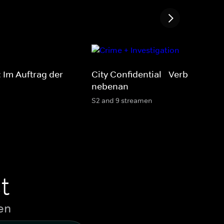
: Im Auftrag der
City Confidential - Verbrechen
nebenan
S2 and 9 streamen
t
en