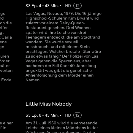
S
3
Ep.
4
•
43
Min.
•
HD
12
ige
Las Vegas, Nevada, 1979: Die 16-jährige
nd
Highschool-Schülerin Kim Bryant wird
ich die
zuletzt vor einem Dairy-Queen-
ifer
Restaurant gesehen. Drei Wochen
gt
später wird ihre Leiche von drei
t Carla
Teenagern entdeckt, die am Stadtrand
dene
wandern. Sie wurde sexuell
ge
missbraucht und mit einem Stein
erschlagen. Welcher brutale Täter wäre
puren
zu so etwas fähig? Der Polizei von Las
örder
Vegas gehen die Spuren aus, aber
päter
nachdem der Fall über 40 Jahre lang
worten
ungeklärt war, gibt die genetische
Ahnenforschung dem Mörder einen
n Ende.
Namen.
Little Miss Nobody
S
3
Ep.
8
•
43
Min.
•
HD
12
e einer
Am 31. Juli 1960 wird die verwesende
f in
Leiche eines kleinen Mädchens in der
Wüste von Arizona gefunden. Da die