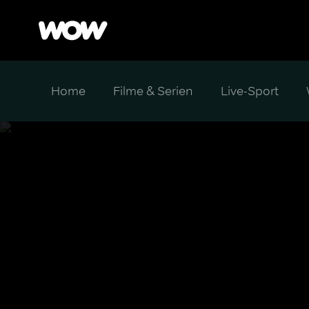
Home
Filme & Serien
Live-Sport