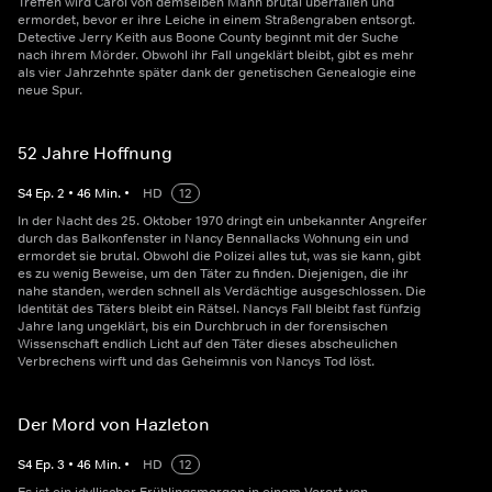
Treffen wird Carol von demselben Mann brutal überfallen und
ermordet, bevor er ihre Leiche in einem Straßengraben entsorgt.
Detective Jerry Keith aus Boone County beginnt mit der Suche
nach ihrem Mörder. Obwohl ihr Fall ungeklärt bleibt, gibt es mehr
als vier Jahrzehnte später dank der genetischen Genealogie eine
neue Spur.
52 Jahre Hoffnung
S
4
Ep.
2
•
46
Min.
•
HD
12
In der Nacht des 25. Oktober 1970 dringt ein unbekannter Angreifer
durch das Balkonfenster in Nancy Bennallacks Wohnung ein und
ermordet sie brutal. Obwohl die Polizei alles tut, was sie kann, gibt
es zu wenig Beweise, um den Täter zu finden. Diejenigen, die ihr
nahe standen, werden schnell als Verdächtige ausgeschlossen. Die
Identität des Täters bleibt ein Rätsel. Nancys Fall bleibt fast fünfzig
Jahre lang ungeklärt, bis ein Durchbruch in der forensischen
Wissenschaft endlich Licht auf den Täter dieses abscheulichen
Verbrechens wirft und das Geheimnis von Nancys Tod löst.
Der Mord von Hazleton
S
4
Ep.
3
•
46
Min.
•
HD
12