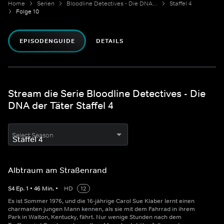
Home
Serien
Bloodline Detectives - Die DNA der Täter
Staffel 4
Folge 10
EPISODENGUIDE
DETAILS
Stream die Serie Bloodline Detectives - Die
DNA der Täter Staffel 4
Select Season
Albtraum am Straßenrand
S
4
Ep.
1
•
46
Min.
•
HD
12
Es ist Sommer 1976, und die 16-jährige Carol Sue Klaber lernt einen
charmanten jungen Mann kennen, als sie mit dem Fahrrad in ihrem
Park in Walton, Kentucky, fährt. Nur wenige Stunden nach dem