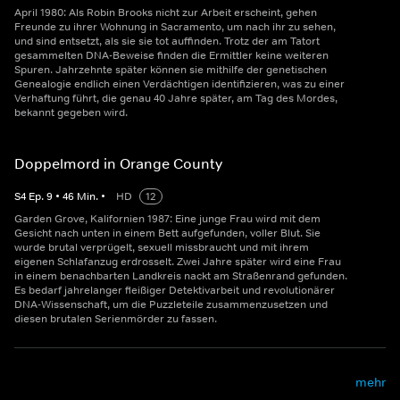
April 1980: Als Robin Brooks nicht zur Arbeit erscheint, gehen
Freunde zu ihrer Wohnung in Sacramento, um nach ihr zu sehen,
und sind entsetzt, als sie sie tot auffinden. Trotz der am Tatort
gesammelten DNA-Beweise finden die Ermittler keine weiteren
Spuren. Jahrzehnte später können sie mithilfe der genetischen
Genealogie endlich einen Verdächtigen identifizieren, was zu einer
Verhaftung führt, die genau 40 Jahre später, am Tag des Mordes,
bekannt gegeben wird.
Doppelmord in Orange County
S
4
Ep.
9
•
46
Min.
•
HD
12
Garden Grove, Kalifornien 1987: Eine junge Frau wird mit dem
Gesicht nach unten in einem Bett aufgefunden, voller Blut. Sie
wurde brutal verprügelt, sexuell missbraucht und mit ihrem
eigenen Schlafanzug erdrosselt. Zwei Jahre später wird eine Frau
in einem benachbarten Landkreis nackt am Straßenrand gefunden.
Es bedarf jahrelanger fleißiger Detektivarbeit und revolutionärer
DNA-Wissenschaft, um die Puzzleteile zusammenzusetzen und
diesen brutalen Serienmörder zu fassen.
mehr