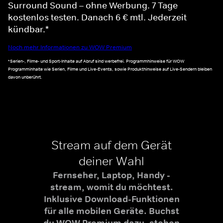
Surround Sound – ohne Werbung. 7 Tage
kostenlos testen. Danach 6 € mtl. Jederzeit
kündbar.*
Noch mehr Informationen zu WOW Premium
*Serien-, Filme- und Sport-Inhalte auf Abruf sind werbefrei. Programmhinweise für WOW
Programminhalte wie Serien, Filme und Live-Events, sowie Produkthinweise auf Live-Sendern bleiben
davon unberührt.
Stream auf dem Gerät
deiner Wahl
Fernseher, Laptop, Handy -
stream, womit du möchtest.
Inklusive Download-Funktionen
für alle mobilen Geräte. Buchst
du WOW Premium dazu, stehen