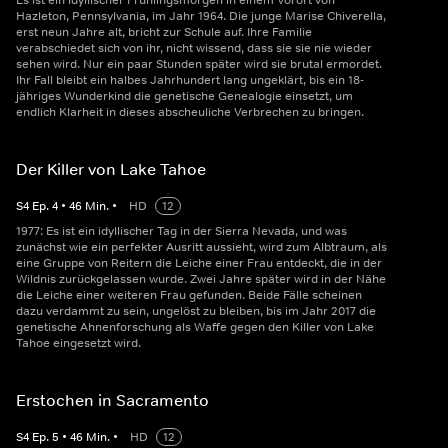
Es ist ein idyllischer Frühlingsmorgen in einem Vorort von
Hazleton, Pennsylvania, im Jahr 1964. Die junge Marise Chiverella,
erst neun Jahre alt, bricht zur Schule auf. Ihre Familie
verabschiedet sich von ihr, nicht wissend, dass sie sie nie wieder
sehen wird. Nur ein paar Stunden später wird sie brutal ermordet.
Ihr Fall bleibt ein halbes Jahrhundert lang ungeklärt, bis ein 18-
jähriges Wunderkind die genetische Genealogie einsetzt, um
endlich Klarheit in dieses abscheuliche Verbrechen zu bringen.
Der Killer von Lake Tahoe
S
4
Ep.
4
•
46
Min.
•
HD
12
1977: Es ist ein idyllischer Tag in der Sierra Nevada, und was
zunächst wie ein perfekter Ausritt aussieht, wird zum Albtraum, als
eine Gruppe von Reitern die Leiche einer Frau entdeckt, die in der
Wildnis zurückgelassen wurde. Zwei Jahre später wird in der Nähe
die Leiche einer weiteren Frau gefunden. Beide Fälle scheinen
dazu verdammt zu sein, ungelöst zu bleiben, bis im Jahr 2017 die
genetische Ahnenforschung als Waffe gegen den Killer von Lake
Tahoe eingesetzt wird.
Erstochen in Sacramento
S
4
Ep.
5
•
46
Min.
•
HD
12