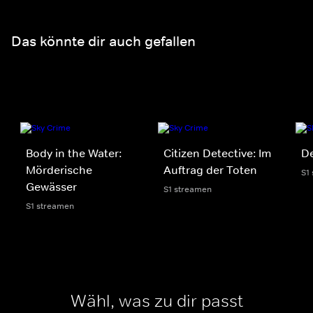
Das könnte dir auch gefallen
Body in the Water:
Citizen Detective: Im
D
Mörderische
Auftrag der Toten
S1
Gewässer
S1 streamen
S1 streamen
Wähl, was zu dir passt