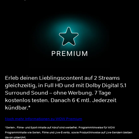
Erleb deinen Lieblingscontent auf 2 Streams
gleichzeitig, in Full HD und mit Dolby Digital 5.1
Surround Sound – ohne Werbung. 7 Tage
kostenlos testen. Danach 6 € mtl. Jederzeit
kündbar.*
Noch mehr Informationen zu WOW Premium
*Serien-, Filme- und Sport-Inhalte auf Abruf sind werbefrei. Programmhinweise für WOW
Programminhalte wie Serien, Filme und Live-Events, sowie Produkthinweise auf Live-Sendern bleiben
davon unberührt.