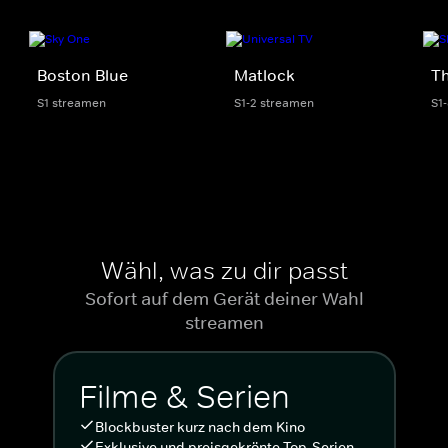
Boston Blue
Matlock
Th
S1 streamen
S1-2 streamen
S1
Wähl, was zu dir passt
Sofort auf dem Gerät deiner Wahl
streamen
Filme & Serien
Blockbuster kurz nach dem Kino
Exklusive und preisgekrönte Top-Serien