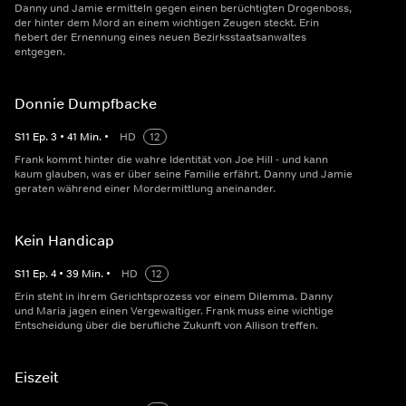
Danny und Jamie ermitteln gegen einen berüchtigten Drogenboss,
der hinter dem Mord an einem wichtigen Zeugen steckt. Erin
fiebert der Ernennung eines neuen Bezirksstaatsanwaltes
entgegen.
Donnie Dumpfbacke
S
11
Ep.
3
•
41
Min.
•
HD
12
Frank kommt hinter die wahre Identität von Joe Hill - und kann
kaum glauben, was er über seine Familie erfährt. Danny und Jamie
geraten während einer Mordermittlung aneinander.
Kein Handicap
S
11
Ep.
4
•
39
Min.
•
HD
12
Erin steht in ihrem Gerichtsprozess vor einem Dilemma. Danny
und Maria jagen einen Vergewaltiger. Frank muss eine wichtige
Entscheidung über die berufliche Zukunft von Allison treffen.
Eiszeit