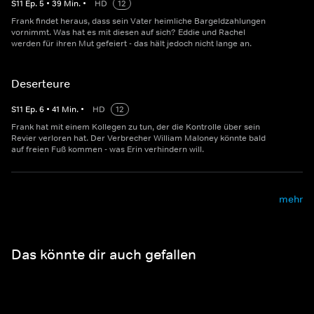
S
11
Ep.
5
•
39
Min.
•
HD
12
Frank findet heraus, dass sein Vater heimliche Bargeldzahlungen
vornimmt. Was hat es mit diesen auf sich? Eddie und Rachel
werden für ihren Mut gefeiert - das hält jedoch nicht lange an.
Deserteure
S
11
Ep.
6
•
41
Min.
•
HD
12
Frank hat mit einem Kollegen zu tun, der die Kontrolle über sein
Revier verloren hat. Der Verbrecher William Maloney könnte bald
auf freien Fuß kommen - was Erin verhindern will.
mehr
Das könnte dir auch gefallen