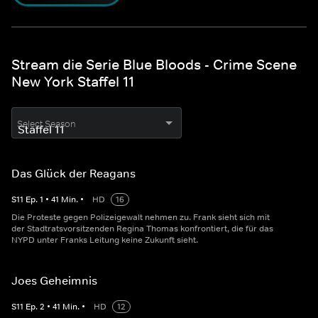
Stream die Serie Blue Bloods - Crime Scene
New York Staffel 11
Select Season
Das Glück der Reagans
S
11
Ep.
1
•
41
Min.
•
HD
16
Die Proteste gegen Polizeigewalt nehmen zu. Frank sieht sich mit
der Stadtratsvorsitzenden Regina Thomas konfrontiert, die für das
NYPD unter Franks Leitung keine Zukunft sieht.
Joes Geheimnis
S
11
Ep.
2
•
41
Min.
•
HD
12