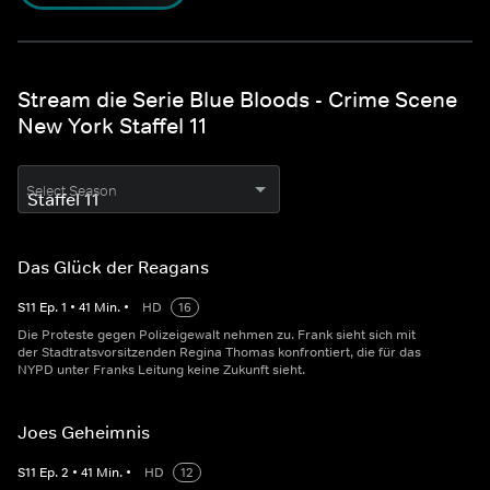
Stream die Serie Blue Bloods - Crime Scene
New York Staffel 11
Select Season
Das Glück der Reagans
S
11
Ep.
1
•
41
Min.
•
HD
16
Die Proteste gegen Polizeigewalt nehmen zu. Frank sieht sich mit
der Stadtratsvorsitzenden Regina Thomas konfrontiert, die für das
NYPD unter Franks Leitung keine Zukunft sieht.
Joes Geheimnis
S
11
Ep.
2
•
41
Min.
•
HD
12