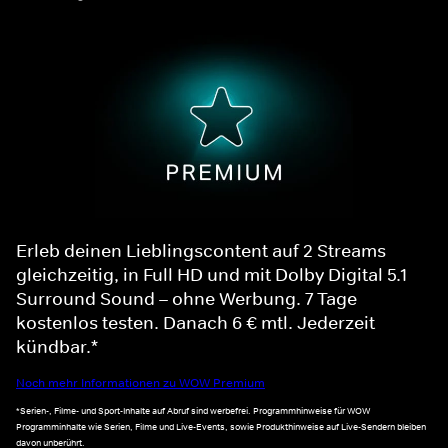
Erleb deinen Lieblingscontent auf 2 Streams
gleichzeitig, in Full HD und mit Dolby Digital 5.1
Surround Sound – ohne Werbung. 7 Tage
kostenlos testen. Danach 6 € mtl. Jederzeit
kündbar.*
Noch mehr Informationen zu WOW Premium
*Serien-, Filme- und Sport-Inhalte auf Abruf sind werbefrei. Programmhinweise für WOW
Programminhalte wie Serien, Filme und Live-Events, sowie Produkthinweise auf Live-Sendern bleiben
davon unberührt.