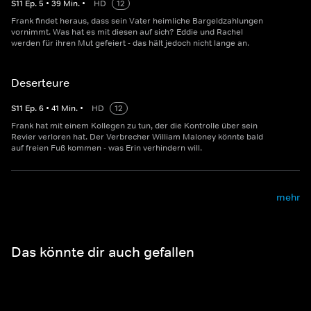
S
11
Ep.
5
•
39
Min.
•
HD
12
Frank findet heraus, dass sein Vater heimliche Bargeldzahlungen
vornimmt. Was hat es mit diesen auf sich? Eddie und Rachel
werden für ihren Mut gefeiert - das hält jedoch nicht lange an.
Deserteure
S
11
Ep.
6
•
41
Min.
•
HD
12
Frank hat mit einem Kollegen zu tun, der die Kontrolle über sein
Revier verloren hat. Der Verbrecher William Maloney könnte bald
auf freien Fuß kommen - was Erin verhindern will.
mehr
Das könnte dir auch gefallen