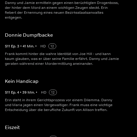
Danny und Jamie ermitteln gegen einen berüchtigten Drogenboss,
der hinter dem Mord an einem wichtigen Zeugen steckt. Erin
fiebert der Ernennung eines neuen Bezirksstaatsanwaltes
entgegen.
Donnie Dumpfbacke
S
11
Ep.
3
•
41
Min.
•
HD
12
Frank kommt hinter die wahre Identität von Joe Hill - und kann
kaum glauben, was er über seine Familie erfährt. Danny und Jamie
geraten während einer Mordermittlung aneinander.
Kein Handicap
S
11
Ep.
4
•
39
Min.
•
HD
12
Erin steht in ihrem Gerichtsprozess vor einem Dilemma. Danny
und Maria jagen einen Vergewaltiger. Frank muss eine wichtige
Entscheidung über die berufliche Zukunft von Allison treffen.
Eiszeit