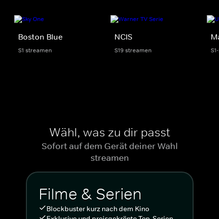
Boston Blue
NCIS
M
S1 streamen
S19 streamen
S1
Wähl, was zu dir passt
Sofort auf dem Gerät deiner Wahl
streamen
Filme & Serien
Blockbuster kurz nach dem Kino
Exklusive und preisgekrönte Top-Serien