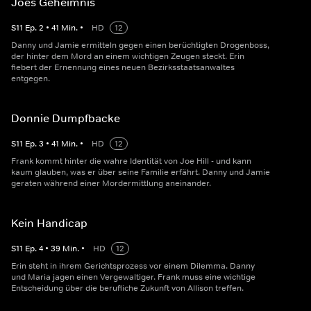
Joes Geheimnis
S
11
Ep.
2
•
41
Min.
•
HD
12
Danny und Jamie ermitteln gegen einen berüchtigten Drogenboss,
der hinter dem Mord an einem wichtigen Zeugen steckt. Erin
fiebert der Ernennung eines neuen Bezirksstaatsanwaltes
entgegen.
Donnie Dumpfbacke
S
11
Ep.
3
•
41
Min.
•
HD
12
Frank kommt hinter die wahre Identität von Joe Hill - und kann
kaum glauben, was er über seine Familie erfährt. Danny und Jamie
geraten während einer Mordermittlung aneinander.
Kein Handicap
S
11
Ep.
4
•
39
Min.
•
HD
12
Erin steht in ihrem Gerichtsprozess vor einem Dilemma. Danny
und Maria jagen einen Vergewaltiger. Frank muss eine wichtige
Entscheidung über die berufliche Zukunft von Allison treffen.