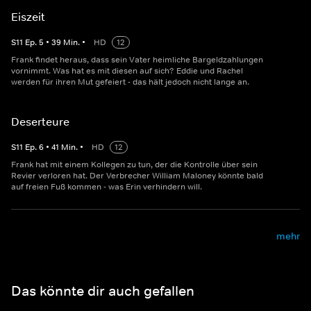
Eiszeit
S
11
Ep.
5
•
39
Min.
•
HD
12
Frank findet heraus, dass sein Vater heimliche Bargeldzahlungen
vornimmt. Was hat es mit diesen auf sich? Eddie und Rachel
werden für ihren Mut gefeiert - das hält jedoch nicht lange an.
Deserteure
S
11
Ep.
6
•
41
Min.
•
HD
12
Frank hat mit einem Kollegen zu tun, der die Kontrolle über sein
Revier verloren hat. Der Verbrecher William Maloney könnte bald
auf freien Fuß kommen - was Erin verhindern will.
mehr
Das könnte dir auch gefallen