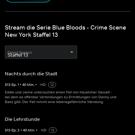
Stream die Serie Blue Bloods - Crime Scene
New York Staffel 13
Select Season
Nachts durch die Stadt
S
13
Ep.
1
•
40
Min.
•
HD
12
Eddie und Jamie untersuchen einen Fall von häuslicher Gewalt -
bei dem es offenbar Verbindungen zu Ermittlungen von Danny und
Baez gibt. Der Fall nimmt eine lebensgefährliche Wendung.
Die Lehrstunde
S
13
Ep.
2
•
40
Min.
•
HD
12