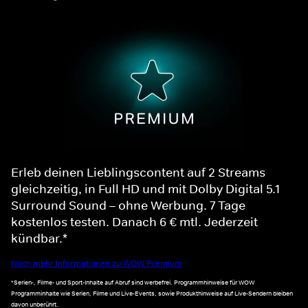
Erleb deinen Lieblingscontent auf 2 Streams
gleichzeitig, in Full HD und mit Dolby Digital 5.1
Surround Sound – ohne Werbung. 7 Tage
kostenlos testen. Danach 6 € mtl. Jederzeit
kündbar.*
Noch mehr Informationen zu WOW Premium
*Serien-, Filme- und Sport-Inhalte auf Abruf sind werbefrei. Programmhinweise für WOW
Programminhalte wie Serien, Filme und Live-Events, sowie Produkthinweise auf Live-Sendern bleiben
davon unberührt.