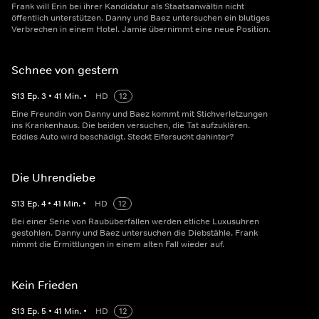
Frank will Erin bei ihrer Kandidatur als Staatsanwältin nicht
öffentlich unterstützen. Danny und Baez untersuchen ein blutiges
Verbrechen in einem Hotel. Jamie übernimmt eine neue Position.
Schnee von gestern
S
13
Ep.
3
•
41
Min.
•
HD
12
Eine Freundin von Danny und Baez kommt mit Stichverletzungen
ins Krankenhaus. Die beiden versuchen, die Tat aufzuklären.
Eddies Auto wird beschädigt. Steckt Eifersucht dahinter?
Die Uhrendiebe
S
13
Ep.
4
•
41
Min.
•
HD
12
Bei einer Serie von Raubüberfällen werden etliche Luxusuhren
gestohlen. Danny und Baez untersuchen die Diebstähle. Frank
nimmt die Ermittlungen in einem alten Fall wieder auf.
Kein Frieden
S
13
Ep.
5
•
41
Min.
•
HD
12