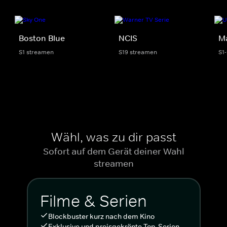
Boston Blue
NCIS
M
S1 streamen
S19 streamen
S1
Wähl, was zu dir passt
Sofort auf dem Gerät deiner Wahl
streamen
Filme & Serien
Blockbuster kurz nach dem Kino
Exklusive und preisgekrönte Top-Serien