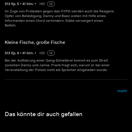
S
13
Ep.
5
•
41
Min.
•
HD
12
Im Zuge von Protesten gegen das NYPD werden auch die Reagans
Opfer von Belästigung. Danny und Baez wollen mit Hilfe eines
Informanten einen Mord verhindern. Eddie verweigert einen
Befehl.
Kleine Fische, große Fische
S
13
Ep.
6
•
41
Min.
•
HD
12
Bei der Aufklärung einer Gang-Schießerei kommt es zum Streit
zwischen Danny und Jamie. Frank fragt sich, warum er bei einer
Veranstaltung der Polizei nicht als Sprecher eingeladen wurde.
mehr
Das könnte dir auch gefallen