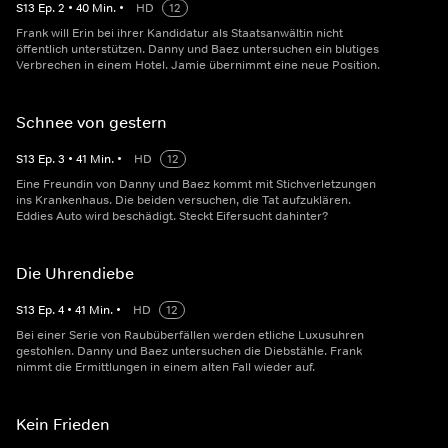
S
13
Ep.
2
•
40
Min.
•
HD
12
Frank will Erin bei ihrer Kandidatur als Staatsanwältin nicht
öffentlich unterstützen. Danny und Baez untersuchen ein blutiges
Verbrechen in einem Hotel. Jamie übernimmt eine neue Position.
Schnee von gestern
S
13
Ep.
3
•
41
Min.
•
HD
12
Eine Freundin von Danny und Baez kommt mit Stichverletzungen
ins Krankenhaus. Die beiden versuchen, die Tat aufzuklären.
Eddies Auto wird beschädigt. Steckt Eifersucht dahinter?
Die Uhrendiebe
S
13
Ep.
4
•
41
Min.
•
HD
12
Bei einer Serie von Raubüberfällen werden etliche Luxusuhren
gestohlen. Danny und Baez untersuchen die Diebstähle. Frank
nimmt die Ermittlungen in einem alten Fall wieder auf.
Kein Frieden