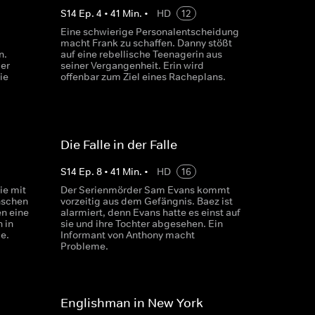
S
14
Ep.
4
•
41
Min.
•
HD
12
Eine schwierige Personalentscheidung
macht Frank zu schaffen. Danny stößt
n.
auf eine rebellische Teenagerin aus
er
seiner Vergangenheit. Erin wird
ie
offenbar zum Ziel eines Racheplans.
Die Falle in der Falle
S
14
Ep.
8
•
41
Min.
•
HD
16
ie mit
Der Serienmörder Sam Evans kommt
nschen
vorzeitig aus dem Gefängnis. Baez ist
n eine
alarmiert, denn Evans hatte es einst auf
 in
sie und ihre Tochter abgesehen. Ein
e.
Informant von Anthony macht
Probleme.
Englishman in New York