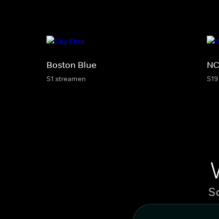
Boston Blue
NC
S1 streamen
S19
S