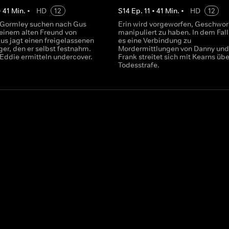
•
41
Min.
•
HD
12
S
14
Ep.
11
•
41
Min.
•
HD
12
 Gormley suchen nach Gus
Erin wird vorgeworfen, Geschwo
 einem alten Freund von
manipuliert zu haben. In dem Fall
us jagt einen freigelassenen
es eine Verbindung zu
er, den er selbst festnahm.
Mordermittlungen von Danny und
Eddie ermitteln undercover.
Frank streitet sich mit Kearns übe
Todesstrafe.