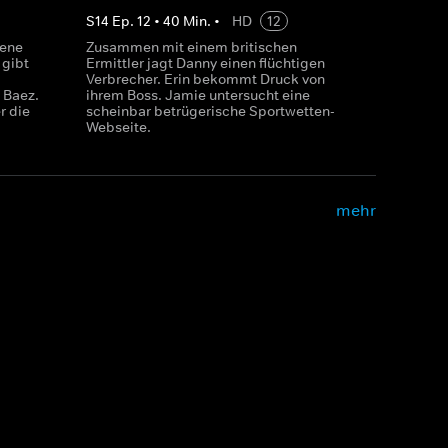
S
14
Ep.
12
•
40
Min.
•
HD
12
rene
Zusammen mit einem britischen
 gibt
Ermittler jagt Danny einen flüchtigen
Verbrecher. Erin bekommt Druck von
 Baez.
ihrem Boss. Jamie untersucht eine
r die
scheinbar betrügerische Sportwetten-
Webseite.
mehr