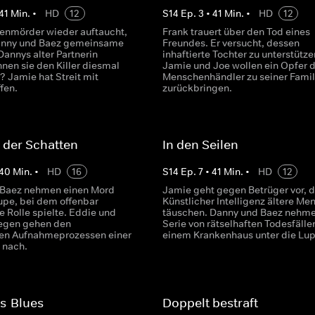
41
Min.
•
HD
12
S
14
Ep.
3
•
41
Min.
•
HD
12
rienmörder wieder auftaucht,
Frank trauert über den Tod eines
nny und Baez gemeinsame
Freundes. Er versucht, dessen
Dannys alter Partnerin
inhaftierte Tochter zu unterstütze
nen sie den Killer diesmal
Jamie und Joe wollen ein Opfer d
 Jamie hat Streit mit
Menschenhändler zu seiner Famil
fen.
zurückbringen.
 der Schatten
In den Seilen
40
Min.
•
HD
16
S
14
Ep.
7
•
41
Min.
•
HD
12
 Baez nehmen einen Mord
Jamie geht gegen Betrüger vor, d
Lupe, bei dem offenbar
Künstlicher Intelligenz ältere Me
 Rolle spielte. Eddie und
täuschen. Danny und Baez nehme
legen gehen den
Serie von rätselhaften Todesfällen
en Aufnahmeprozessen einer
einem Krankenhaus unter die Lup
 nach.
s-Blues
Doppelt bestraft