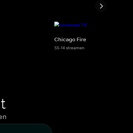
Chicago Fire
S5-14 streamen
t
en