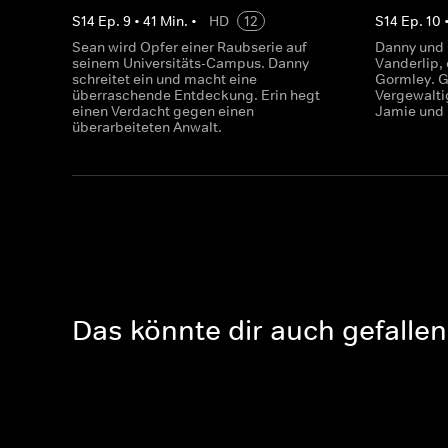
S
14
Ep.
9
•
41
Min.
•
HD
12
S
14
Ep.
10
Sean wird Opfer einer Raubserie auf
Danny und
seinem Universitäts-Campus. Danny
Vanderlip,
schreitet ein und macht eine
Gormley. G
überraschende Entdeckung. Erin hegt
Vergewaltig
einen Verdacht gegen einen
Jamie und 
überarbeiteten Anwalt.
Das könnte dir auch gefallen