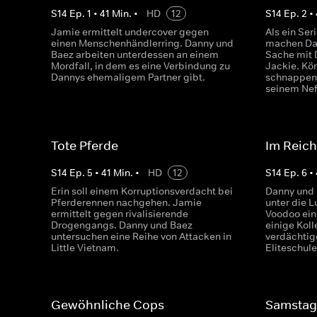
S
14
Ep.
1
•
41
Min.
•
HD
12
S
14
Ep.
2
•
Jamie ermittelt undercover gegen
Als ein Se
einen Menschenhändlerring. Danny und
machen Da
Baez arbeiten unterdessen an einem
Sache mit 
Mordfall, in dem es eine Verbindung zu
Jackie. Kön
Dannys ehemaligem Partner gibt.
schnappen?
seinem Nef
Tote Pferde
Im Reich
S
14
Ep.
5
•
41
Min.
•
HD
12
S
14
Ep.
6
•
Erin soll einem Korruptionsverdacht bei
Danny und
Pferderennen nachgehen. Jamie
unter die 
ermittelt gegen rivalisierende
Voodoo eine
Drogengangs. Danny und Baez
einige Kol
untersuchen eine Reihe von Attacken in
verdächtig
Little Vietnam.
Eliteschule
Gewöhnliche Cops
Samstag