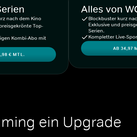
Serien
Alles von 
urz nach dem Kino
Blockbuster kurz na
Exklusive und preisg
preisgekrönte Top-
Serien.
Kompletter Live-Spor
igen Kombi-Abo mit
AB 34,97 
,98 € MTL.
aming ein Upgrade