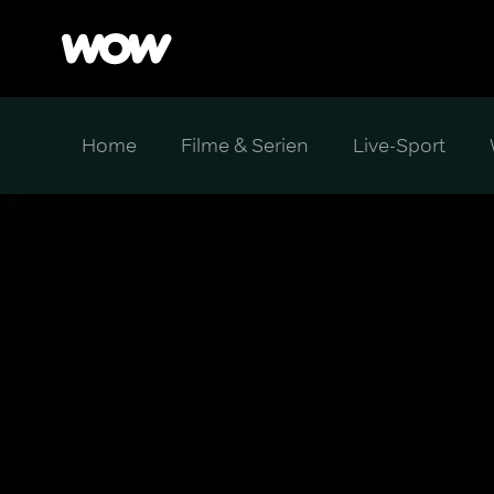
Home
Filme & Serien
Live-Sport