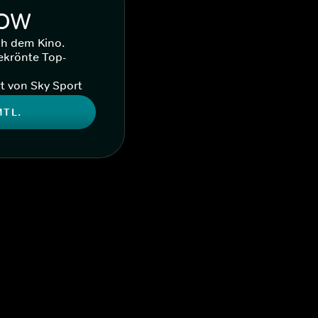
WOW
ch dem Kino.
ekrönte Top-
t von Sky Sport
MTL.