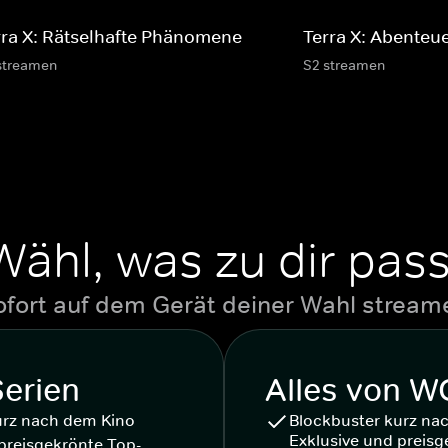
rra X: Rätselhafte Phänomene
Terra X: Abenteue
streamen
S2 streamen
Wähl, was zu dir pass
ofort auf dem Gerät deiner Wahl stream
Serien
Alles von 
urz nach dem Kino
Blockbuster kurz na
Exklusive und preisg
preisgekrönte Top-