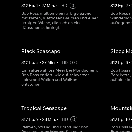
S
12
Ep.
1
•
27
Min.
•
HD
0
S
12
Ep.
2
•
Bob Ross malt eine einfarbige Szene
Bob Ross ma
mit zarten, blattlosen Bäumen und einer
wundersch
üppigen Wiese, die sich an ein
aufragende
Häuschen schmiegt.
Black Seascape
Steep M
S
12
Ep.
5
•
27
Min.
•
HD
0
S
12
Ep.
6
•
Ein aufgewühltes Meer bei Mondschein:
Bob Ross m
Bob Ross erklärt, wie auf schwarzer
Bergkette, 
Leinwand Wellen und Wolken
auf ein kl
entstehen.
Tropical Seascape
Mountain
S
12
Ep.
9
•
28
Min.
•
HD
0
S
12
Ep.
10
Palmen, Strand und Brandung: Bob
Bob Ross 
Ross malt eine Meeres-Szene in
Brauntöne,