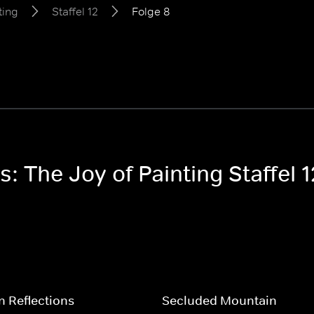
ting
Staffel 12
Folge 8
: The Joy of Painting Staffel 1
 Reflections
Secluded Mountain