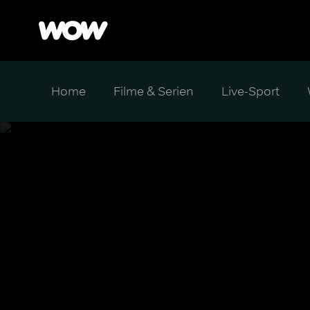
Home
Filme & Serien
Live-Sport