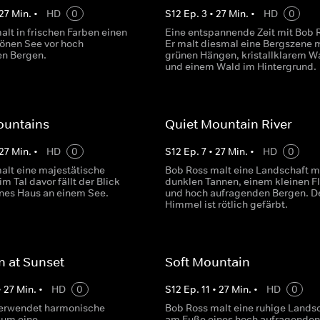
27
Min.
•
HD
0
S
12
Ep.
3
•
27
Min.
•
HD
0
lt in frischen Farben einen
Eine entspannende Zeit mit Bob 
önen See vor hoch
Er malt diesmal eine Bergszene m
n Bergen.
grünen Hängen, kristallklarem W
und einem Wald im Hintergrund.
ountains
Quiet Mountain River
27
Min.
•
HD
0
S
12
Ep.
7
•
27
Min.
•
HD
0
alt eine majestätische
Bob Ross malt eine Landschaft m
im Tal davor fällt der Blick
dunklen Tannen, einem kleinen F
eines Haus an einem See.
und hoch aufragenden Bergen. D
Himmel ist rötlich gefärbt.
 at Sunset
Soft Mountain
•
27
Min.
•
HD
0
S
12
Ep.
11
•
27
Min.
•
HD
0
verwendet harmonische
Bob Ross malt eine ruhige Lands
 um eine
am Fuße eines hoch aufragenden