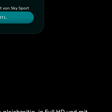
t von Sky Sport
MTL.
gleichzeitig, in Full HD und mit