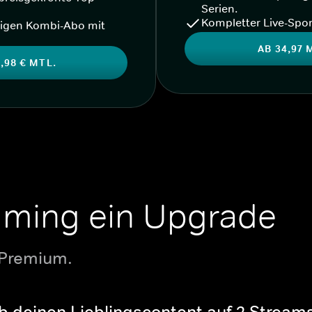
Serien.
Kompletter Live-Spor
igen Kombi-Abo mit
AB 34,97 
,98 € MTL.
aming ein Upgrade
 Premium.
b deinen Lieblingscontent auf 2 Streams 