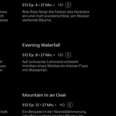
S
12
Ep.
4
•
27
Min.
•
HD
0
Ross:
Bob Ross fängt die Farben des Herbstes
it
ein und malt wunderschöne, am Wasser
asser
stehende Bäume.
Evening Waterfall
S
12
Ep.
8
•
27
Min.
•
HD
0
it
Auf schwarzer Leinwand entsteht
luss
inmitten eines Waldes ein kleiner Fluss
er
mit Wasserfall.
Mountain in an Oval
S
12
Ep.
12
•
27
Min.
•
HD
0
chaft
Ein Bergsee in der Abenddämmerung,
am Ufer wachsen üppige Bäume: Im