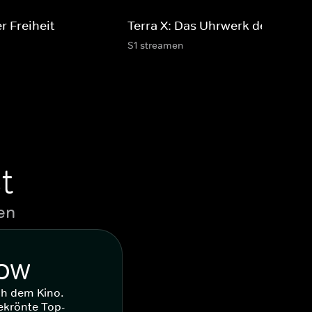
r Freiheit
Terra X: Das Uhrwerk des Lebe
S1 streamen
t
en
WOW
ch dem Kino.
ekrönte Top-