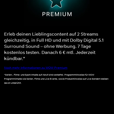
Erleb deinen Lieblingscontent auf 2 Streams
gleichzeitig, in Full HD und mit Dolby Digital 5.1
Surround Sound – ohne Werbung. 7 Tage
kostenlos testen. Danach 6 € mtl. Jederzeit
kündbar.*
Noch mehr Informationen zu WOW Premium
*Serien-, Filme- und Sport-Inhalte auf Abruf sind werbefrei. Programmhinweise für WOW
Programminhalte wie Serien, Filme und Live-Events, sowie Produkthinweise auf Live-Sendern bleiben
davon unberührt.