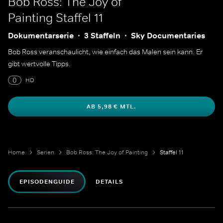
Bob Ross: The Joy of
Painting
Staffel 11
Dokumentarserie
3 Staffeln
Sky Documentaries
Bob Ross veranschaulicht, wie einfach das Malen sein kann. Er
gibt wertvolle Tipps.
0
HD
AB 5,98 € MTL.
Home
Serien
Bob Ross: The Joy of Painting
Staffel 11
EPISODENGUIDE
DETAILS