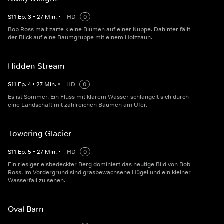
S
11
Ep.
3
•
27
Min.
•
HD
0
Bob Ross malt zarte kleine Blumen auf einer Kuppe. Dahinter fällt
der Blick auf eine Baumgruppe mit einem Holzzaun.
Hidden Stream
S
11
Ep.
4
•
27
Min.
•
HD
0
Es ist Sommer. Ein Fluss mit klarem Wasser schlängelt sich durch
eine Landschaft mit zahlreichen Bäumen am Ufer.
Towering Glacier
S
11
Ep.
5
•
27
Min.
•
HD
0
Ein riesiger eisbedeckter Berg dominiert das heutige Bild von Bob
Ross. Im Vordergrund sind grasbewachsene Hügel und ein kleiner
Wasserfall zu sehen.
Oval Barn