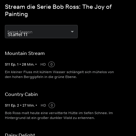
Stream die Serie Bob Ross: The Joy of
Painting
Select Season
Mountain Stream
S
11
Ep.
1
•
28
Min.
•
HD
0
Ein kleiner Fluss mit kühlem Wasser schlängelt sich mühelos von
den hohen Berggipfeln in die grüne Ebene.
Country Cabin
S
11
Ep.
2
•
27
Min.
•
HD
0
Bob Ross malt heute eine verwitterte Hütte im tiefen Schnee. Im
Hintergrund ist ein großer dunkler Wald zu erkennen.
Daisy Delight