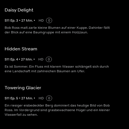
Daisy Delight
S
11
Ep.
3
•
27
Min.
•
HD
0
Bob Ross malt zarte kleine Blumen auf einer Kuppe. Dahinter fällt
der Blick auf eine Baumgruppe mit einem Holzzaun.
Hidden Stream
S
11
Ep.
4
•
27
Min.
•
HD
0
Es ist Sommer. Ein Fluss mit klarem Wasser schlängelt sich durch
eine Landschaft mit zahlreichen Bäumen am Ufer.
Towering Glacier
S
11
Ep.
5
•
27
Min.
•
HD
0
Ein riesiger eisbedeckter Berg dominiert das heutige Bild von Bob
Ross. Im Vordergrund sind grasbewachsene Hügel und ein kleiner
Wasserfall zu sehen.