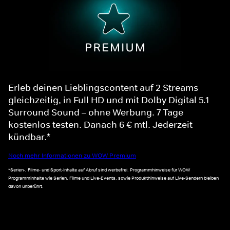
Erleb deinen Lieblingscontent auf 2 Streams
gleichzeitig, in Full HD und mit Dolby Digital 5.1
Surround Sound – ohne Werbung. 7 Tage
kostenlos testen. Danach 6 € mtl. Jederzeit
kündbar.*
Noch mehr Informationen zu WOW Premium
*Serien-, Filme- und Sport-Inhalte auf Abruf sind werbefrei. Programmhinweise für WOW
Programminhalte wie Serien, Filme und Live-Events, sowie Produkthinweise auf Live-Sendern bleiben
davon unberührt.