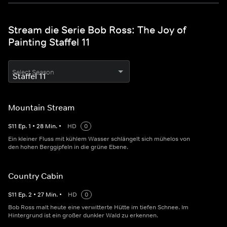
Stream die Serie Bob Ross: The Joy of
Painting Staffel 11
Select Season
Mountain Stream
S
11
Ep.
1
•
28
Min.
•
HD
0
Ein kleiner Fluss mit kühlem Wasser schlängelt sich mühelos von
den hohen Berggipfeln in die grüne Ebene.
Country Cabin
S
11
Ep.
2
•
27
Min.
•
HD
0
Bob Ross malt heute eine verwitterte Hütte im tiefen Schnee. Im
Hintergrund ist ein großer dunkler Wald zu erkennen.