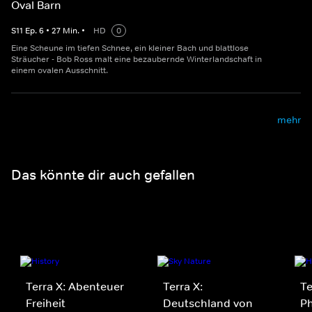
Oval Barn
S
11
Ep.
6
•
27
Min.
•
HD
0
Eine Scheune im tiefen Schnee, ein kleiner Bach und blattlose
Sträucher - Bob Ross malt eine bezaubernde Winterlandschaft in
einem ovalen Ausschnitt.
mehr
Das könnte dir auch gefallen
Terra X: Abenteuer
Terra X:
Te
Freiheit
Deutschland von
P