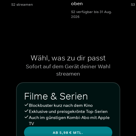
oben
S2 streamen
S3
S2 verfügbar bis 31 Aug.
2026
Wähl, was zu dir passt
Sofort auf dem Gerät deiner Wahl
streamen
Filme & Serien
Blockbuster kurz nach dem Kino
Exklusive und preisgekrönte Top-Serien
Auch im günstigen Kombi-Abo mit Apple
TV
AB 5,98 € MTL.