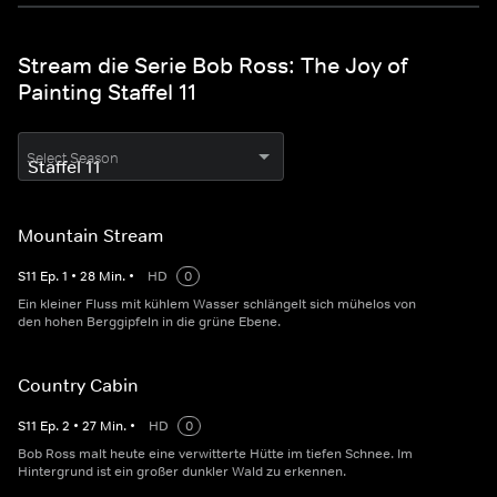
Stream die Serie Bob Ross: The Joy of
Painting Staffel 11
Select Season
Mountain Stream
S
11
Ep.
1
•
28
Min.
•
HD
0
Ein kleiner Fluss mit kühlem Wasser schlängelt sich mühelos von
den hohen Berggipfeln in die grüne Ebene.
Country Cabin
S
11
Ep.
2
•
27
Min.
•
HD
0
Bob Ross malt heute eine verwitterte Hütte im tiefen Schnee. Im
Hintergrund ist ein großer dunkler Wald zu erkennen.