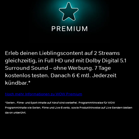
Erleb deinen Lieblingscontent auf 2 Streams
gleichzeitig, in Full HD und mit Dolby Digital 5.1
Surround Sound – ohne Werbung. 7 Tage
kostenlos testen. Danach 6 € mtl. Jederzeit
kündbar.*
Noch mehr Informationen zu WOW Premium
*Serien-, Filme- und Sport-Inhalte auf Abruf sind werbefrei. Programmhinweise für WOW
Programminhalte wie Serien, Filme und Live-Events, sowie Produkthinweise auf Live-Sendern bleiben
davon unberührt.