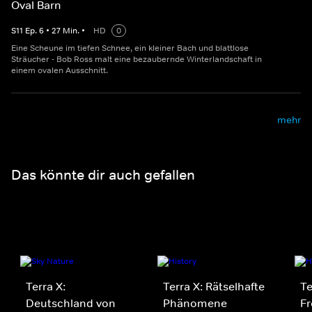
Oval Barn
S
11
Ep.
6
•
27
Min.
•
HD
0
Eine Scheune im tiefen Schnee, ein kleiner Bach und blattlose
Sträucher - Bob Ross malt eine bezaubernde Winterlandschaft in
einem ovalen Ausschnitt.
mehr
Das könnte dir auch gefallen
Terra X:
Terra X: Rätselhafte
Te
Deutschland von
Phänomene
Fr