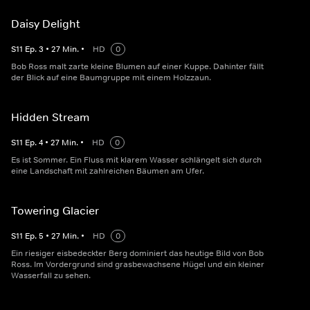
Daisy Delight
S
11
Ep.
3
•
27
Min.
•
HD
0
Bob Ross malt zarte kleine Blumen auf einer Kuppe. Dahinter fällt
der Blick auf eine Baumgruppe mit einem Holzzaun.
Hidden Stream
S
11
Ep.
4
•
27
Min.
•
HD
0
Es ist Sommer. Ein Fluss mit klarem Wasser schlängelt sich durch
eine Landschaft mit zahlreichen Bäumen am Ufer.
Towering Glacier
S
11
Ep.
5
•
27
Min.
•
HD
0
Ein riesiger eisbedeckter Berg dominiert das heutige Bild von Bob
Ross. Im Vordergrund sind grasbewachsene Hügel und ein kleiner
Wasserfall zu sehen.