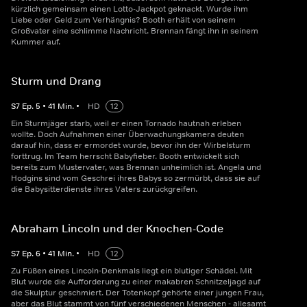
kürzlich gemeinsam einen Lotto-Jackpot geknackt. Wurde ihm
Liebe oder Geld zum Verhängnis? Booth erhält von seinem
Großvater eine schlimme Nachricht. Brennan fängt ihn in seinem
Kummer auf.
Sturm und Drang
S
7
Ep.
5
•
41
Min.
•
HD
12
Ein Sturmjäger starb, weil er einen Tornado hautnah erleben
wollte. Doch Aufnahmen einer Überwachungskamera deuten
darauf hin, dass er ermordet wurde, bevor ihn der Wirbelsturm
forttrug. Im Team herrscht Babyfieber. Booth entwickelt sich
bereits zum Mustervater, was Brennan unheimlich ist. Angela und
Hodgins sind vom Geschrei ihres Babys so zermürbt, dass sie auf
die Babysitterdienste ihres Vaters zurückgreifen.
Abraham Lincoln und der Knochen-Code
S
7
Ep.
6
•
41
Min.
•
HD
12
Zu Füßen eines Lincoln-Denkmals liegt ein blutiger Schädel. Mit
Blut wurde die Aufforderung zu einer makabren Schnitzeljagd auf
die Skulptur geschmiert. Der Totenkopf gehörte einer jungen Frau,
aber das Blut stammt von fünf verschiedenen Menschen - allesamt