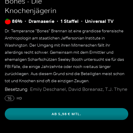
Bones - Die
Knochenjägerin
86%
Dramaserie
1 Staffel
Universal TV
Dr. Temperance "Bones" Brennan ist eine grandiose forensische
Anthropologin am staatlichen Jeffersonian Institute in
Washington. Der Umgang mit ihren Mitmenschen fällt ihr
allerdings recht schwer. Gemeinsam mit dem Ermittler und
ehemaligen Scharfschützen Seeley Booth untersucht sie für das
FBI Fälle, die einige Jahrzehnte oder noch weitaus länger
zurückliegen. Aus diesem Grund sind die Beteiligten meist schon
tot und Knochen sind oft die einzigen Zeugen.
Besetzung
Emily Deschanel, David Boreanaz, T.J. Thyne
16
HD
AB 5,98 € MTL.