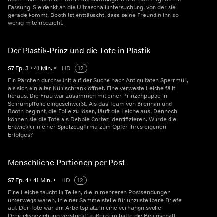
Fassung. Sie denkt an die Ultraschalluntersuchung, von der sie
gerade kommt. Booth ist enttäuscht, dass seine Freundin ihn so
wenig miteinbezieht.
Der Plastik-Prinz und die Tote in Plastik
S
7
Ep.
3
•
41
Min.
•
HD
12
Ein Pärchen durchwühlt auf der Suche nach Antiquitäten Sperrmüll,
als sich ein alter Kühlschrank öffnet. Eine verweste Leiche fällt
heraus. Die Frau war zusammen mit einer Prinzenpuppe in
Schrumpffolie eingeschweißt. Als das Team von Brennan und
Booth beginnt, die Folie zu lösen, läuft die Leiche aus. Dennoch
können sie die Tote als Debbie Cortez identifizieren. Wurde die
Entwicklerin einer Spielzeugfirma zum Opfer ihres eigenen
Erfolges?
Menschliche Portionen per Post
S
7
Ep.
4
•
41
Min.
•
HD
12
Eine Leiche taucht in Teilen, die in mehreren Postsendungen
unterwegs waren, in einer Sammelstelle für unzustellbare Briefe
auf. Der Tote war am Arbeitsplatz in eine verhängnisvolle
Dreiecksbeziehung verstrickt; außerdem hatte die Belegschaft