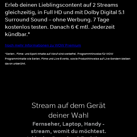
Erleb deinen Lieblingscontent auf 2 Streams
gleichzeitig, in Full HD und mit Dolby Digital 5.1
Surround Sound – ohne Werbung. 7 Tage
kostenlos testen. Danach 6 € mtl. Jederzeit
kündbar.*
Noch mehr Informationen zu WOW Premium
*Serien-, Filme- und Sport-Inhalte auf Abruf sind werbefrei. Programmhinweise für WOW
Programminhalte wie Serien, Filme und Live-Events, sowie Produkthinweise auf Live-Sendern bleiben
davon unberührt.
Stream auf dem Gerät
deiner Wahl
Fernseher, Laptop, Handy -
stream, womit du möchtest.