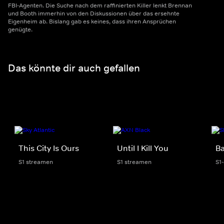
FBI-Agenten. Die Suche nach dem raffinierten Killer lenkt Brennan
und Booth immerhin von den Diskussionen über das ersehnte
Eigenheim ab. Bislang gab es keines, dass ihren Ansprüchen
genügte.
Das könnte dir auch gefallen
This City Is Ours
Until I Kill You
Ba
S1 streamen
S1 streamen
S1