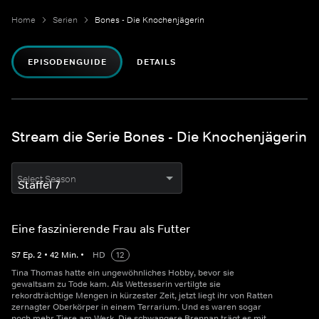
Home
Serien
Bones - Die Knochenjägerin
EPISODENGUIDE
DETAILS
Stream die Serie Bones - Die Knochenjägerin
Select Season
Eine faszinierende Frau als Futter
S
7
Ep.
2
•
42
Min.
•
HD
12
Tina Thomas hatte ein ungewöhnliches Hobby, bevor sie
gewaltsam zu Tode kam. Als Wettesserin vertilgte sie
rekordträchtige Mengen in kürzester Zeit, jetzt liegt ihr von Ratten
zernagter Oberkörper in einem Terrarium. Und es waren sogar
noch mehr Tiere am Werk. Die schwangere Brennan trägt es mit