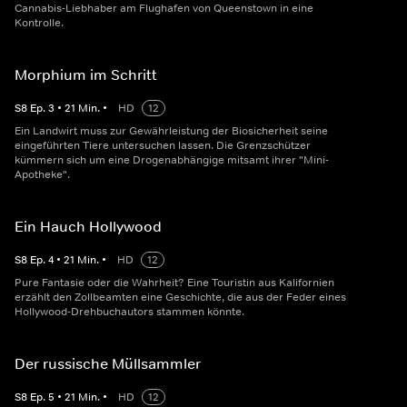
Cannabis-Liebhaber am Flughafen von Queenstown in eine
Kontrolle.
Morphium im Schritt
S
8
Ep.
3
•
21
Min.
•
HD
12
Ein Landwirt muss zur Gewährleistung der Biosicherheit seine
eingeführten Tiere untersuchen lassen. Die Grenzschützer
kümmern sich um eine Drogenabhängige mitsamt ihrer "Mini-
Apotheke".
Ein Hauch Hollywood
S
8
Ep.
4
•
21
Min.
•
HD
12
Pure Fantasie oder die Wahrheit? Eine Touristin aus Kalifornien
erzählt den Zollbeamten eine Geschichte, die aus der Feder eines
Hollywood-Drehbuchautors stammen könnte.
Der russische Müllsammler
S
8
Ep.
5
•
21
Min.
•
HD
12