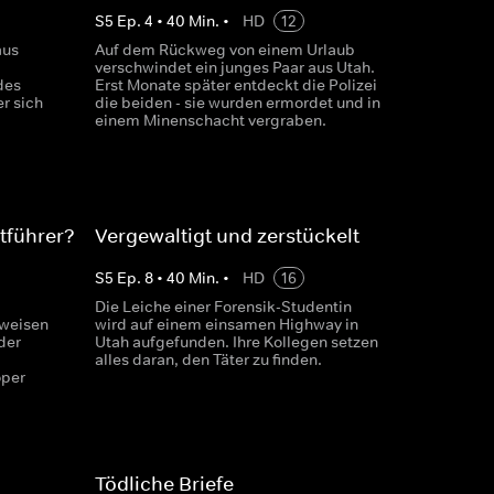
S
5
Ep.
4
•
40
Min.
•
HD
12
aus
Auf dem Rückweg von einem Urlaub
verschwindet ein junges Paar aus Utah.
des
Erst Monate später entdeckt die Polizei
r sich
die beiden - sie wurden ermordet und in
einem Minenschacht vergraben.
tführer?
Vergewaltigt und zerstückelt
S
5
Ep.
8
•
40
Min.
•
HD
16
Die Leiche einer Forensik-Studentin
nweisen
wird auf einem einsamen Highway in
der
Utah aufgefunden. Ihre Kollegen setzen
alles daran, den Täter zu finden.
oper
Tödliche Briefe