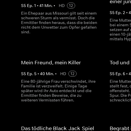
einer ju
S
5
Ep.
1
•
41
Min.
•
HD
12
S
5
Ep.
2
•
Ein Ehepaar aus Missouri gilt seit einem
schweren Sturm als vermisst. Doch die
Eine Mutte
Ermittler finden heraus, dass die beiden
bei einem 
nicht dem Unwetter zum Opfer gefallen
setzen auf
sind.
einen 10-jä
mittels Hy
Mein Freund, mein Killer
Tod und
S
5
Ep.
5
•
40
Min.
•
HD
12
S
5
Ep.
6
•
Eine 80-jährige Frau verschwindet, ihre
Eine Mutter
Familie ist verzweifelt. Einige Tage
stellt fest
später wird ihr Auto entdeckt und die
offensteht.
Ermittler finden Beweise, die zu
Spur. Die P
weiteren Vermissten führen.
schrecklic
Das tödliche Black-Jack-Spiel
Begrabt 