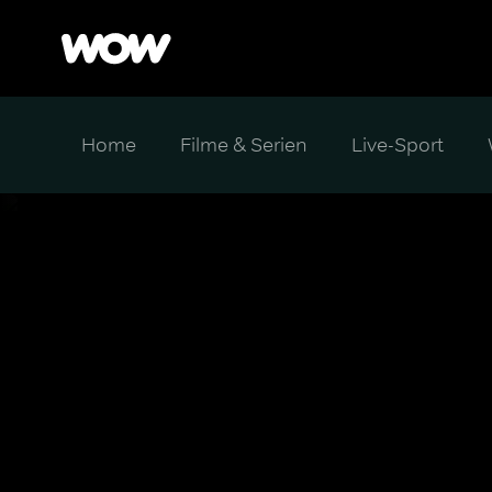
Home
Filme & Serien
Live-Sport