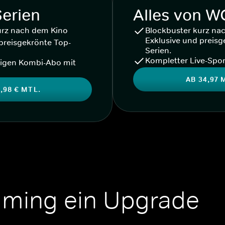
Serien
Alles von 
urz nach dem Kino
Blockbuster kurz na
Exklusive und preisg
preisgekrönte Top-
Serien.
Kompletter Live-Spor
igen Kombi-Abo mit
AB 34,97 
,98 € MTL.
aming ein Upgrade