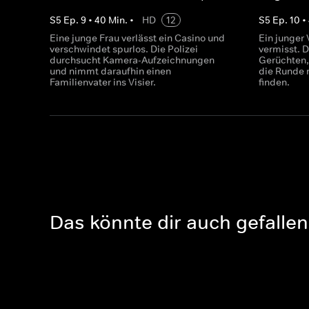
S
5
Ep.
9
•
40
Min.
•
HD
12
S
5
Ep.
10
•
Eine junge Frau verlässt ein Casino und
Ein junger 
verschwindet spurlos. Die Polizei
vermisst. D
durchsucht Kamera-Aufzeichnungen
Gerüchten,
und nimmt daraufhin einen
die Runde 
Familienvater ins Visier.
finden.
Das könnte dir auch gefallen