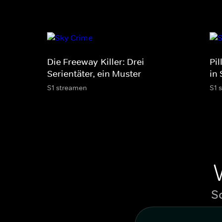
Die Freeway-Killer: Drei
Pi
Serientäter, ein Muster
in
S1 streamen
S1 
S