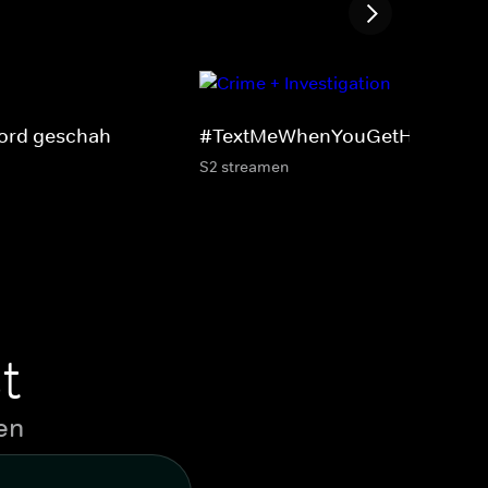
ord geschah
#TextMeWhenYouGetHome
S2 streamen
t
en