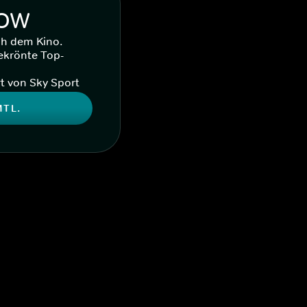
WOW
ch dem Kino.
ekrönte Top-
t von Sky Sport
MTL.