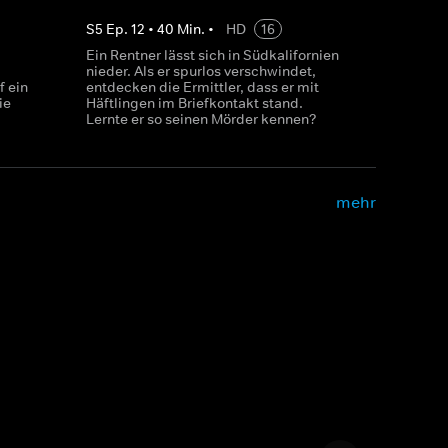
S
5
Ep.
12
•
40
Min.
•
HD
16
Ein Rentner lässt sich in Südkalifornien
nieder. Als er spurlos verschwindet,
f ein
entdecken die Ermittler, dass er mit
ie
Häftlingen im Briefkontakt stand.
Lernte er so seinen Mörder kennen?
mehr