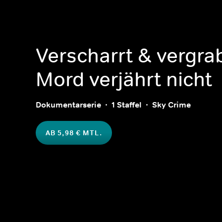
Verscharrt & vergra
Mord verjährt nicht
Dokumentarserie
1 Staffel
Sky Crime
AB 5,98 € MTL.