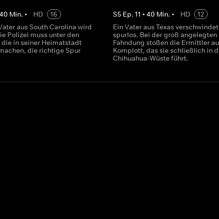
40
Min.
•
HD
16
S
5
Ep.
11
•
40
Min.
•
HD
12
Vater aus South Carolina wird
Ein Vater aus Texas verschwindet
ie Polizei muss unter den
spurlos. Bei der groß angelegten
 die in seiner Heimatstadt
Fahndung stoßen die Ermittler au
machen, die richtige Spur
Komplott, das sie schließlich in d
Chihuahua-Wüste führt.