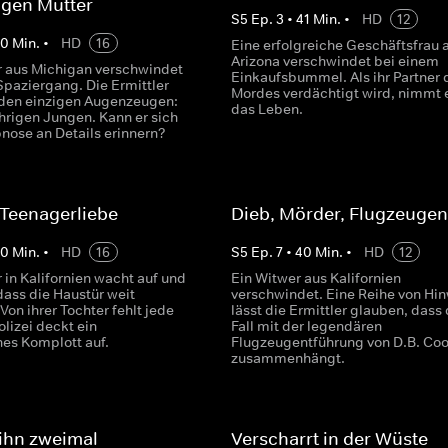
ngen Mutter
S
5
Ep.
3
•
41
Min.
•
HD
12
40
Min.
•
HD
16
Eine erfolgreiche Geschäftsfrau 
Arizona verschwindet bei einem
r aus Michigan verschwindet
Einkaufsbummel. Als ihr Partner 
Spaziergang. Die Ermittler
Mordes verdächtigt wird, nimmt e
 den einzigen Augenzeugen:
das Leben.
hrigen Jungen. Kann er sich
pnose an Details erinnern?
 Teenagerliebe
Dieb, Mörder, Flugzeugen
40
Min.
•
HD
16
S
5
Ep.
7
•
40
Min.
•
HD
12
 in Kalifornien wacht auf und
Ein Witwer aus Kalifornien
, dass die Haustür weit
verschwindet. Eine Reihe von Hi
 Von ihrer Tochter fehlt jede
lässt die Ermittler glauben, dass 
olizei deckt ein
Fall mit der legendären
hes Komplott auf.
Flugzeugentführung von D.B. Co
zusammenhängt.
ihn zweimal
Verscharrt in der Wüste