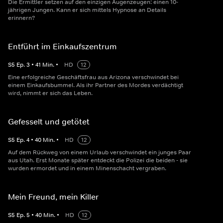
Die Ermittler setzen auf den einzigen Augenzeugen: einen 10-
jährigen Jungen. Kann er sich mittels Hypnose an Details
erinnern?
Entführt im Einkaufszentrum
S
5
Ep.
3
•
41
Min.
•
HD
12
Eine erfolgreiche Geschäftsfrau aus Arizona verschwindet bei
einem Einkaufsbummel. Als ihr Partner des Mordes verdächtigt
wird, nimmt er sich das Leben.
Gefesselt und getötet
S
5
Ep.
4
•
40
Min.
•
HD
12
Auf dem Rückweg von einem Urlaub verschwindet ein junges Paar
aus Utah. Erst Monate später entdeckt die Polizei die beiden - sie
wurden ermordet und in einem Minenschacht vergraben.
Mein Freund, mein Killer
S
5
Ep.
5
•
40
Min.
•
HD
12