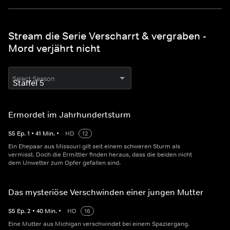
Stream die Serie Verscharrt & vergraben -
Mord verjährt nicht
Select Season
Ermordet im Jahrhundertsturm
S
5
Ep.
1
•
41
Min.
•
HD
12
Ein Ehepaar aus Missouri gilt seit einem schweren Sturm als
vermisst. Doch die Ermittler finden heraus, dass die beiden nicht
dem Unwetter zum Opfer gefallen sind.
Das mysteriöse Verschwinden einer jungen Mutter
S
5
Ep.
2
•
40
Min.
•
HD
16
Eine Mutter aus Michigan verschwindet bei einem Spaziergang.