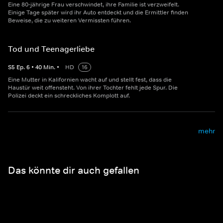
Eine 80-jährige Frau verschwindet, ihre Familie ist verzweifelt.
Einige Tage später wird ihr Auto entdeckt und die Ermittler finden
Beweise, die zu weiteren Vermissten führen.
Tod und Teenagerliebe
S
5
Ep.
6
•
40
Min.
•
HD
16
Eine Mutter in Kalifornien wacht auf und stellt fest, dass die
Haustür weit offensteht. Von ihrer Tochter fehlt jede Spur. Die
Polizei deckt ein schreckliches Komplott auf.
mehr
Das könnte dir auch gefallen