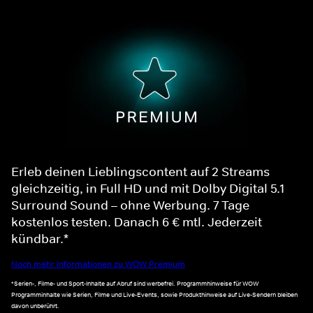
Erleb deinen Lieblingscontent auf 2 Streams
gleichzeitig, in Full HD und mit Dolby Digital 5.1
Surround Sound – ohne Werbung. 7 Tage
kostenlos testen. Danach 6 € mtl. Jederzeit
kündbar.*
Noch mehr Informationen zu WOW Premium
*Serien-, Filme- und Sport-Inhalte auf Abruf sind werbefrei. Programmhinweise für WOW
Programminhalte wie Serien, Filme und Live-Events, sowie Produkthinweise auf Live-Sendern bleiben
davon unberührt.