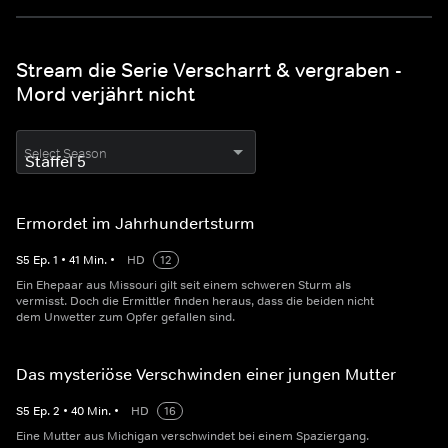
Stream die Serie Verscharrt & vergraben -
Mord verjährt nicht
Select Season
Ermordet im Jahrhundertsturm
S
5
Ep.
1
•
41
Min.
•
HD
12
Ein Ehepaar aus Missouri gilt seit einem schweren Sturm als
vermisst. Doch die Ermittler finden heraus, dass die beiden nicht
dem Unwetter zum Opfer gefallen sind.
Das mysteriöse Verschwinden einer jungen Mutter
S
5
Ep.
2
•
40
Min.
•
HD
16
Eine Mutter aus Michigan verschwindet bei einem Spaziergang.