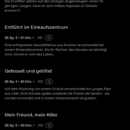
Die Ermittler setzen auf den einzigen Augenzeugen: einen 10-
jährigen Jungen. Kann er sich mittels Hypnose an Details
erinnern?
Entführt im Einkaufszentrum
S
5
Ep.
3
•
41
Min.
•
HD
12
Eine erfolgreiche Geschäftsfrau aus Arizona verschwindet bei
einem Einkaufsbummel. Als ihr Partner des Mordes verdächtigt
wird, nimmt er sich das Leben.
Gefesselt und getötet
S
5
Ep.
4
•
40
Min.
•
HD
12
Auf dem Rückweg von einem Urlaub verschwindet ein junges Paar
aus Utah. Erst Monate später entdeckt die Polizei die beiden - sie
wurden ermordet und in einem Minenschacht vergraben.
Mein Freund, mein Killer
S
5
Ep.
5
•
40
Min.
•
HD
12