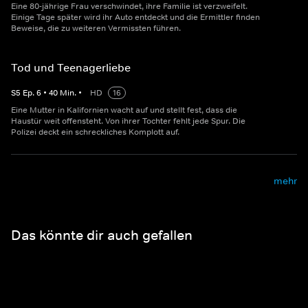
Eine 80-jährige Frau verschwindet, ihre Familie ist verzweifelt.
Einige Tage später wird ihr Auto entdeckt und die Ermittler finden
Beweise, die zu weiteren Vermissten führen.
Tod und Teenagerliebe
S
5
Ep.
6
•
40
Min.
•
HD
16
Eine Mutter in Kalifornien wacht auf und stellt fest, dass die
Haustür weit offensteht. Von ihrer Tochter fehlt jede Spur. Die
Polizei deckt ein schreckliches Komplott auf.
mehr
Das könnte dir auch gefallen