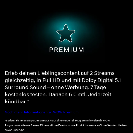
Erleb deinen Lieblingscontent auf 2 Streams
gleichzeitig, in Full HD und mit Dolby Digital 5.1
Surround Sound – ohne Werbung. 7 Tage
kostenlos testen. Danach 6 € mtl. Jederzeit
kündbar.*
Noch mehr Informationen zu WOW Premium
*Serien-, Filme- und Sport-Inhalte auf Abruf sind werbefrei. Programmhinweise für WOW
Programminhalte wie Serien, Filme und Live-Events, sowie Produkthinweise auf Live-Sendern bleiben
davon unberührt.