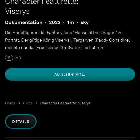
Character Featurette:
Viserys
Dokumentation
2022
1m
sky
Die Hauptfiguren der Fantasyserie "House of the Dragon" im
Porträt: Der gütige König Viserys I. Targaryen (Paddy Considine)
möchte nur das Erbe seines Großvaters fortführen.
6
HD
AB 5,98 € MTL.
Home
Filme
Character Featurette: Viserys
DETAILS