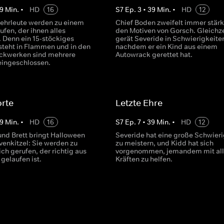
9
Min.
•
HD
16
S
7
Ep.
3
•
39
Min.
•
HD
12
ehrleute werden zu einem
Chief Boden zweifelt immer stärk
ufen, der ihnen alles
den Motiven von Gorsch. Gleichze
. Denn ein 15-stöckiges
gerät Severide in Schwierigkeite
teht in Flammen und in den
nachdem er ein Kind aus einem
ckwerken sind mehrere
Autowrack gerettet hat.
ingeschlossen.
rte
Letzte Ehre
9
Min.
•
HD
16
S
7
Ep.
7
•
39
Min.
•
HD
12
und Brett bringt Halloween
Severide hat eine große Schwieri
venkitzel: Sie werden zu
zu meistern, und Kidd hat sich
ch gerufen, der richtig aus
vorgenommen, jemandem mit al
gelaufen ist.
Kräften zu helfen.