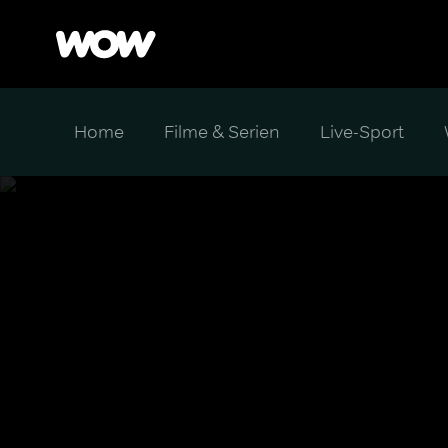
Home
Filme & Serien
Live-Sport