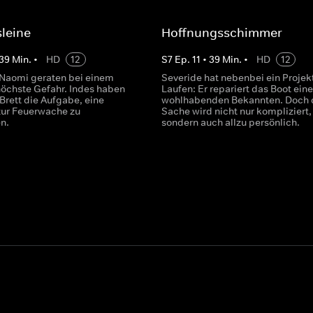
leine
Hoffnungsschimmer
39
Min.
•
HD
12
S
7
Ep.
11
•
39
Min.
•
HD
12
Naomi geraten bei einem
Severide hat nebenbei ein Projek
 höchste Gefahr. Indes haben
Laufen: Er repariert das Boot ein
Brett die Aufgabe, eine
wohlhabenden Bekannten. Doch 
zur Feuerwache zu
Sache wird nicht nur kompliziert,
en.
sondern auch allzu persönlich.