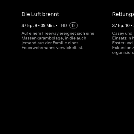
Die Luft brennt
Rettungs
S
7
Ep.
9
•
39
Min.
•
HD
12
S
7
Ep.
10
•
Auf einem Freeway ereignet sich eine
Casey und 
Massenkarambolage, in die auch
Einsatz in
jemand aus der Familie eines
Foster und 
Feuerwehrmanns verwickelt ist.
Exkursion 
organisier