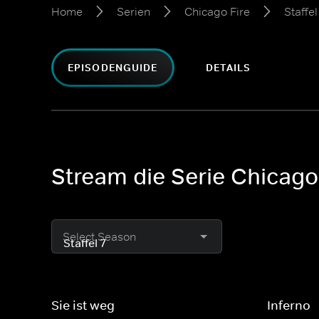
Home
Serien
Chicago Fire
Staffel
EPISODENGUIDE
DETAILS
Stream die Serie Chicago 
Select Season
Sie ist weg
Inferno