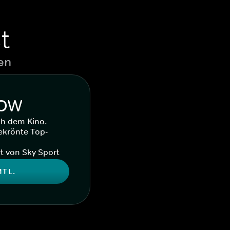
t
en
WOW
ch dem Kino.
ekrönte Top-
t von Sky Sport
MTL.