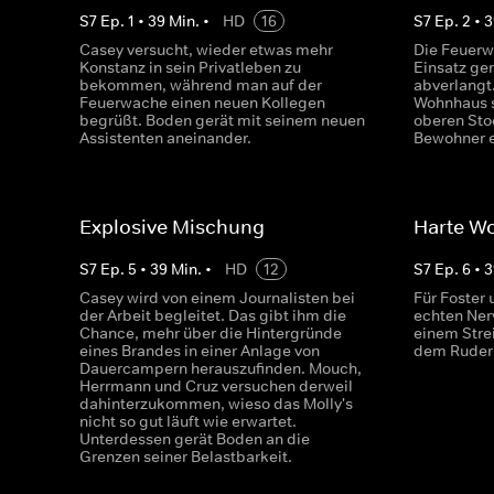
S
7
Ep.
1
•
39
Min.
•
HD
16
S
7
Ep.
2
•
3
Casey versucht, wieder etwas mehr
Die Feuerw
Konstanz in sein Privatleben zu
Einsatz ger
bekommen, während man auf der
abverlangt
Feuerwache einen neuen Kollegen
Wohnhaus s
begrüßt. Boden gerät mit seinem neuen
oberen Sto
Assistenten aneinander.
Bewohner e
Explosive Mischung
Harte Wo
S
7
Ep.
5
•
39
Min.
•
HD
12
S
7
Ep.
6
•
3
Casey wird von einem Journalisten bei
Für Foster 
der Arbeit begleitet. Das gibt ihm die
echten Ner
Chance, mehr über die Hintergründe
einem Strei
eines Brandes in einer Anlage von
dem Ruder 
Dauercampern herauszufinden. Mouch,
Herrmann und Cruz versuchen derweil
dahinterzukommen, wieso das Molly's
nicht so gut läuft wie erwartet.
Unterdessen gerät Boden an die
Grenzen seiner Belastbarkeit.