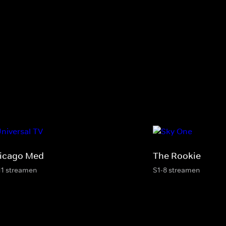
icago Med
The Rookie
11 streamen
S1-8 streamen