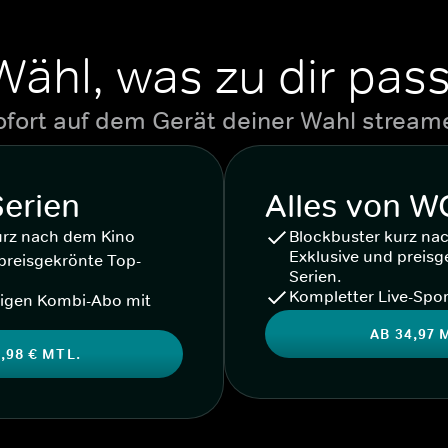
Wähl, was zu dir pass
ofort auf dem Gerät deiner Wahl stream
Serien
Alles von 
urz nach dem Kino
Blockbuster kurz na
Exklusive und preisg
preisgekrönte Top-
Serien.
Kompletter Live-Spor
igen Kombi-Abo mit
AB 34,97 
,98 € MTL.