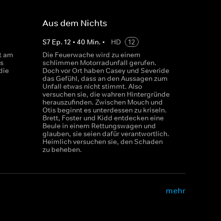
Aus dem Nichts
S
7
Ep.
12
•
40
Min.
•
HD
12
t am
Die Feuerwache wird zu einem
es
schlimmen Motorradunfall gerufen.
die
Doch vor Ort haben Casey und Severide
das Gefühl, dass an den Aussagen zum
Unfall etwas nicht stimmt. Also
versuchen sie, die wahren Hintergründe
herauszufinden. Zwischen Mouch und
Otis beginnt es unterdessen zu kriseln.
Brett, Foster und Kidd entdecken eine
Beule in einem Rettungswagen und
glauben, sie seien dafür verantwortlich.
Heimlich versuchen sie, den Schaden
zu beheben.
mehr