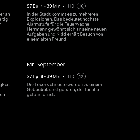
S
7
Ep.
4
•
39
Min.
•
HD
16
er an
In der Stadt kommt es zu mehreren
itig
Explosionen. Das bedeutet höchste
n,
Alarmstufe für die Feuerwache.
Herrmann gewöhnt sich an seine neuen
Aufgaben und Kidd erhält Besuch von
einem alten Freund.
Mr. September
S
7
Ep.
8
•
39
Min.
•
HD
12
gkeit
Die Feuerwehrleute werden zu einem
Gebäubebrand gerufen, der für alle
len
gefährlich ist.