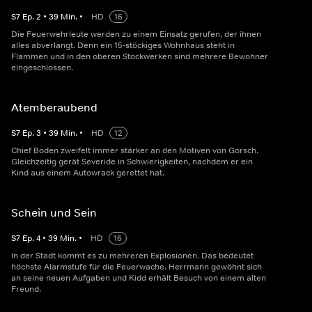
S
7
Ep.
2
•
39
Min.
•
HD
16
Die Feuerwehrleute werden zu einem Einsatz gerufen, der ihnen
alles abverlangt. Denn ein 15-stöckiges Wohnhaus steht in
Flammen und in den oberen Stockwerken sind mehrere Bewohner
eingeschlossen.
Atemberaubend
S
7
Ep.
3
•
39
Min.
•
HD
12
Chief Boden zweifelt immer stärker an den Motiven von Gorsch.
Gleichzeitig gerät Severide in Schwierigkeiten, nachdem er ein
Kind aus einem Autowrack gerettet hat.
Schein und Sein
S
7
Ep.
4
•
39
Min.
•
HD
16
In der Stadt kommt es zu mehreren Explosionen. Das bedeutet
höchste Alarmstufe für die Feuerwache. Herrmann gewöhnt sich
an seine neuen Aufgaben und Kidd erhält Besuch von einem alten
Freund.