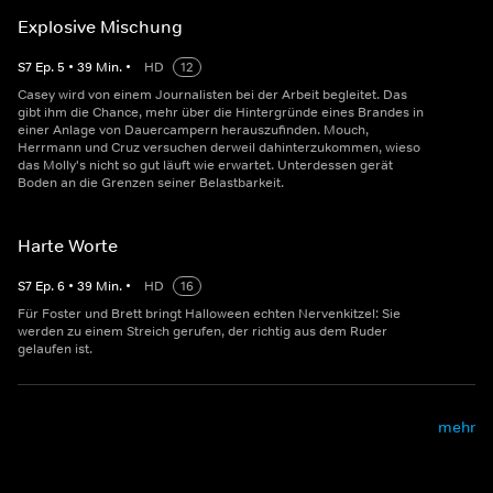
Explosive Mischung
S
7
Ep.
5
•
39
Min.
•
HD
12
Casey wird von einem Journalisten bei der Arbeit begleitet. Das
gibt ihm die Chance, mehr über die Hintergründe eines Brandes in
einer Anlage von Dauercampern herauszufinden. Mouch,
Herrmann und Cruz versuchen derweil dahinterzukommen, wieso
das Molly's nicht so gut läuft wie erwartet. Unterdessen gerät
Boden an die Grenzen seiner Belastbarkeit.
Harte Worte
S
7
Ep.
6
•
39
Min.
•
HD
16
Für Foster und Brett bringt Halloween echten Nervenkitzel: Sie
werden zu einem Streich gerufen, der richtig aus dem Ruder
gelaufen ist.
mehr