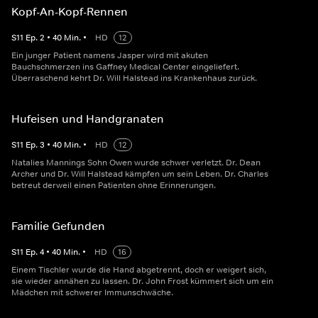
Kopf-An-Kopf-Rennen
S
11
Ep.
2
•
40
Min.
•
HD
12
Ein junger Patient namens Jasper wird mit akuten
Bauchschmerzen ins Gaffney Medical Center eingeliefert.
Überraschend kehrt Dr. Will Halstead ins Krankenhaus zurück.
Hufeisen und Handgranaten
S
11
Ep.
3
•
40
Min.
•
HD
12
Natalies Mannings Sohn Owen wurde schwer verletzt. Dr. Dean
Archer und Dr. Will Halstead kämpfen um sein Leben. Dr. Charles
betreut derweil einen Patienten ohne Erinnerungen.
Familie Gefunden
S
11
Ep.
4
•
40
Min.
•
HD
16
Einem Tischler wurde die Hand abgetrennt, doch er weigert sich,
sie wieder annähen zu lassen. Dr. John Frost kümmert sich um ein
Mädchen mit schwerer Immunschwäche.