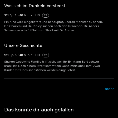
Was sich im Dunkeln Versteckt
S
11
Ep.
5
•
40
Min.
•
HD
12
Ein Kind wird eingeliefert und behauptet, überall Monster zu sehen.
Dr. Charles und Dr. Ripley suchen nach den Ursachen. Dr. Ashers
Schwangerschaft führt zum Streit mit Dr. Archer.
Unsere Geschichte
S
11
Ep.
6
•
40
Min.
•
HD
12
Sharon Goodwins Familie trifft sich, weil ihr Ex-Mann Bert schwer
krank ist. Nach einem Streit kommt ein Geheimnis ans Licht. Zwei
Kinder mit Hornissenstichen werden eingeliefert.
mehr
Das könnte dir auch gefallen