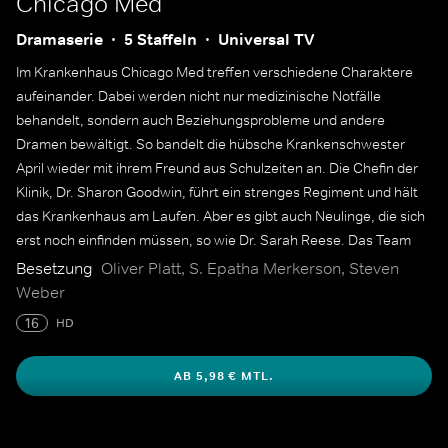
Chicago Med
Dramaserie
5 Staffeln
Universal TV
Im Krankenhaus Chicago Med treffen verschiedene Charaktere
aufeinander. Dabei werden nicht nur medizinische Notfälle
behandelt, sondern auch Beziehungsprobleme und andere
Dramen bewältigt. So bandelt die hübsche Krankenschwester
April wieder mit ihrem Freund aus Schulzeiten an. Die Chefin der
Klinik, Dr. Sharon Goodwin, führt ein strenges Regiment und hält
das Krankenhaus am Laufen. Aber es gibt auch Neulinge, die sich
erst noch einfinden müssen, so wie Dr. Sarah Reese. Das Team
geht gemeinsam an Grenzen, um die Patienten zu behandeln.
Besetzung
Oliver Platt, S. Epatha Merkerson, Steven
Weber
16
HD
AB 5,98 € MTL.