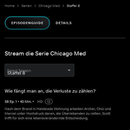
Home
Serien
Chicago Med
Staffel 8
EPISODENGUIDE
DETAILS
Stream die Serie Chicago Med
Select Season
Wie fängt man an, die Verluste zu zählen?
S
8
Ep.
1
•
40
Min.
•
HD
12
Nach dem Brand in Halsteads Wohnung arbeiten Archer, Choi und
Marcel unter Hochdruck daran, die Überlebenden zu retten. Scott
trifft für sich eine lebensverändernde Entscheidung.