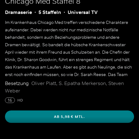
Chicago Med
Staffel 8
Dramaserie
5 Staffeln
Universal TV
Im Krankenhaus Chicago Med treffen verschiedene Charaktere
aufeinander. Dabei werden nicht nur medizinische Notfälle
behandelt, sondern auch Beziehungsprobleme und andere
Dramen bewältigt. So bandelt die hübsche Krankenschwester
April wieder mit ihrem Freund aus Schulzeiten an. Die Chefin der
Klinik, Dr. Sharon Goodwin, führt ein strenges Regiment und hält
das Krankenhaus am Laufen. Aber es gibt auch Neulinge, die sich
erst noch einfinden müssen, so wie Dr. Sarah Reese. Das Team
geht gemeinsam an Grenzen, um die Patienten zu behandeln.
Besetzung
Oliver Platt, S. Epatha Merkerson, Steven
Weber
16
HD
AB 5,98 € MTL.