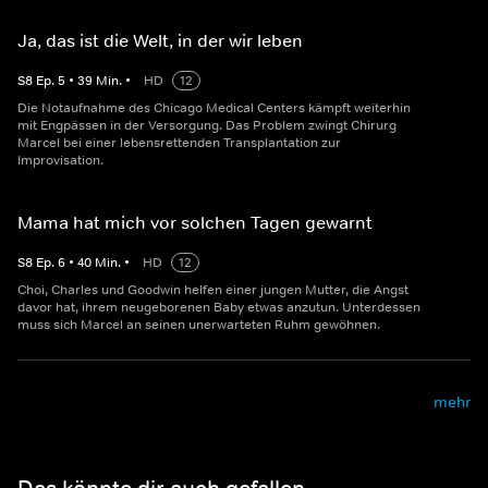
Ja, das ist die Welt, in der wir leben
S
8
Ep.
5
•
39
Min.
•
HD
12
Die Notaufnahme des Chicago Medical Centers kämpft weiterhin
mit Engpässen in der Versorgung. Das Problem zwingt Chirurg
Marcel bei einer lebensrettenden Transplantation zur
Improvisation.
Mama hat mich vor solchen Tagen gewarnt
S
8
Ep.
6
•
40
Min.
•
HD
12
Choi, Charles und Goodwin helfen einer jungen Mutter, die Angst
davor hat, ihrem neugeborenen Baby etwas anzutun. Unterdessen
muss sich Marcel an seinen unerwarteten Ruhm gewöhnen.
mehr
Das könnte dir auch gefallen