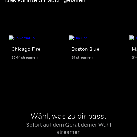
Chicago Fire
Boston Blue
M
S5-14 streamen
S1 streamen
S1
Wähl, was zu dir passt
Sofort auf dem Gerät deiner Wahl
streamen