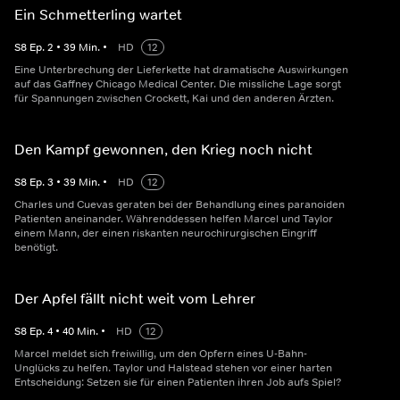
Ein Schmetterling wartet
S
8
Ep.
2
•
39
Min.
•
HD
12
Eine Unterbrechung der Lieferkette hat dramatische Auswirkungen
auf das Gaffney Chicago Medical Center. Die missliche Lage sorgt
für Spannungen zwischen Crockett, Kai und den anderen Ärzten.
Den Kampf gewonnen, den Krieg noch nicht
S
8
Ep.
3
•
39
Min.
•
HD
12
Charles und Cuevas geraten bei der Behandlung eines paranoiden
Patienten aneinander. Währenddessen helfen Marcel und Taylor
einem Mann, der einen riskanten neurochirurgischen Eingriff
benötigt.
Der Apfel fällt nicht weit vom Lehrer
S
8
Ep.
4
•
40
Min.
•
HD
12
Marcel meldet sich freiwillig, um den Opfern eines U-Bahn-
Unglücks zu helfen. Taylor und Halstead stehen vor einer harten
Entscheidung: Setzen sie für einen Patienten ihren Job aufs Spiel?