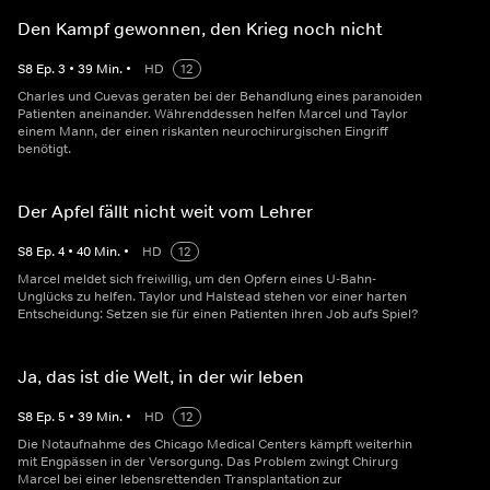
Den Kampf gewonnen, den Krieg noch nicht
S
8
Ep.
3
•
39
Min.
•
HD
12
Charles und Cuevas geraten bei der Behandlung eines paranoiden
Patienten aneinander. Währenddessen helfen Marcel und Taylor
einem Mann, der einen riskanten neurochirurgischen Eingriff
benötigt.
Der Apfel fällt nicht weit vom Lehrer
S
8
Ep.
4
•
40
Min.
•
HD
12
Marcel meldet sich freiwillig, um den Opfern eines U-Bahn-
Unglücks zu helfen. Taylor und Halstead stehen vor einer harten
Entscheidung: Setzen sie für einen Patienten ihren Job aufs Spiel?
Ja, das ist die Welt, in der wir leben
S
8
Ep.
5
•
39
Min.
•
HD
12
Die Notaufnahme des Chicago Medical Centers kämpft weiterhin
mit Engpässen in der Versorgung. Das Problem zwingt Chirurg
Marcel bei einer lebensrettenden Transplantation zur