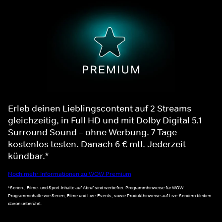
Erleb deinen Lieblingscontent auf 2 Streams
gleichzeitig, in Full HD und mit Dolby Digital 5.1
Surround Sound – ohne Werbung. 7 Tage
kostenlos testen. Danach 6 € mtl. Jederzeit
kündbar.*
Noch mehr Informationen zu WOW Premium
*Serien-, Filme- und Sport-Inhalte auf Abruf sind werbefrei. Programmhinweise für WOW
Programminhalte wie Serien, Filme und Live-Events, sowie Produkthinweise auf Live-Sendern bleiben
davon unberührt.