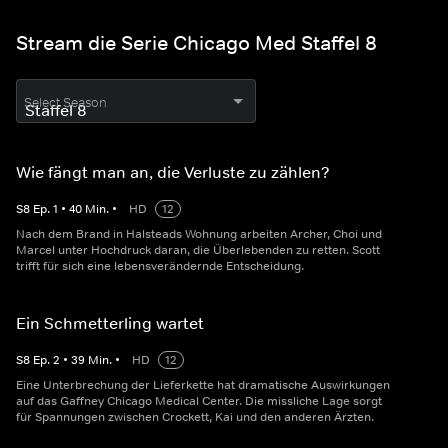
Stream die Serie Chicago Med Staffel 8
Select Season
Wie fängt man an, die Verluste zu zählen?
S
8
Ep.
1
•
40
Min.
•
HD
12
Nach dem Brand in Halsteads Wohnung arbeiten Archer, Choi und
Marcel unter Hochdruck daran, die Überlebenden zu retten. Scott
trifft für sich eine lebensverändernde Entscheidung.
Ein Schmetterling wartet
S
8
Ep.
2
•
39
Min.
•
HD
12
Eine Unterbrechung der Lieferkette hat dramatische Auswirkungen
auf das Gaffney Chicago Medical Center. Die missliche Lage sorgt
für Spannungen zwischen Crockett, Kai und den anderen Ärzten.